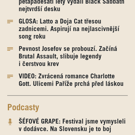
pětapadesáti lety vydali Black Sabbath
nejtvrdší desku
GLOSA: Latto a Doja Cat třesou
zadnicemi. Aspirují na nejlascivnější
song roku
Pevnost Josefov se probouzí. Začíná
Brutal Assault, slibuje legendy
i čerstvou krev
VIDEO: Zvrácená romance Charlotte
Gott. Ulicemi Paříže prchá před láskou
Podcasty
ŠÉFOVÉ GRAPE: Festival jsme vymysleli
v dodávce. Na Slovensku je to boj