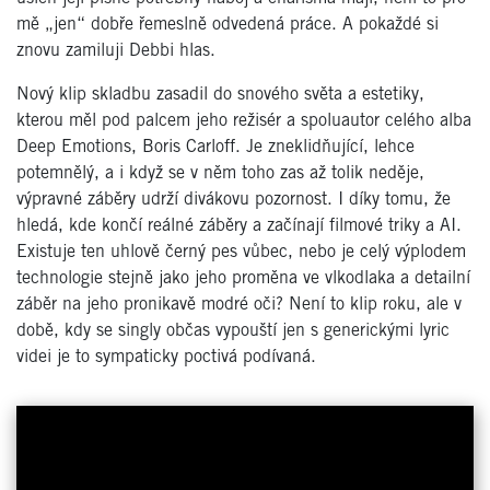
mě „jen“ dobře řemeslně odvedená práce. A pokaždé si
znovu zamiluji Debbi hlas.
Nový klip skladbu zasadil do snového světa a estetiky,
kterou měl pod palcem jeho režisér a spoluautor celého alba
Deep Emotions, Boris Carloff. Je zneklidňující, lehce
potemnělý, a i když se v něm toho zas až tolik neděje,
výpravné záběry udrží divákovu pozornost. I díky tomu, že
hledá, kde končí reálné záběry a začínají filmové triky a AI.
Existuje ten uhlově černý pes vůbec, nebo je celý výplodem
technologie stejně jako jeho proměna ve vlkodlaka a detailní
záběr na jeho pronikavě modré oči? Není to klip roku, ale v
době, kdy se singly občas vypouští jen s generickými lyric
videi je to sympaticky poctivá podívaná.