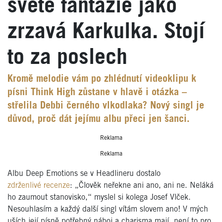
světě fantazie jako
zrzavá Karkulka. Stojí
to za poslech
Kromě melodie vám po zhlédnutí videoklipu k
písni Think High zůstane v hlavě i otázka –
střelila Debbi černého vlkodlaka? Nový singl je
důvod, proč dát jejímu albu přeci jen šanci.
Reklama
Reklama
Albu Deep Emotions se v Headlineru dostalo
zdrženlivé recenze
: „Člověk neřekne ani ano, ani ne. Neláká
ho zaumout stanovisko,“ myslel si kolega Josef Vlček.
Nesouhlasím a každý další singl vítám slovem ano! V mých
uších její písně potřebný náboj a charisma mají, není to pro