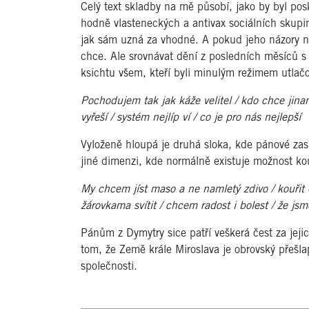
Celý text skladby na mě působí, jako by byl pos
hodně vlasteneckých a antivax sociálních skupin
jak sám uzná za vhodné. A pokud jeho názory n
chce. Ale srovnávat dění z posledních měsíců 
ksichtu všem, kteří byli minulým režimem utlačo
Pochodujem tak jak káže velitel / kdo chce jinam
vyřeší / systém nejlíp ví / co je pro nás nejlepší
Vyloženě hloupá je druhá sloka
,
kde pánové zasp
jiné dimenzi, kde normálně existuje možnost kou
My chcem jíst maso a ne namletý zdivo / kouřit
žárovkama svítit / chcem radost i bolest / že jsm
Pánům z Dymytry sice patří veškerá čest za jej
tom, že Země krále Miroslava je obrovský přešla
společnosti.