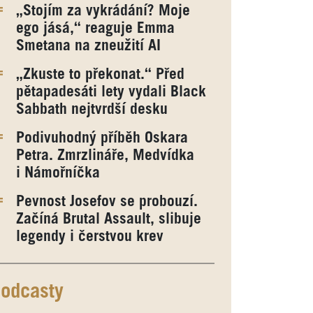
„Stojím za vykrádání? Moje
ego jásá,“ reaguje Emma
Smetana na zneužití AI
„Zkuste to překonat.“ Před
pětapadesáti lety vydali Black
Sabbath nejtvrdší desku
Podivuhodný příběh Oskara
Petra. Zmrzlináře, Medvídka
i Námořníčka
Pevnost Josefov se probouzí.
Začíná Brutal Assault, slibuje
legendy i čerstvou krev
odcasty