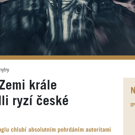
mytry
Zemi krále
N
li ryzí české
glu chlubí absolutním pohrdáním autoritami