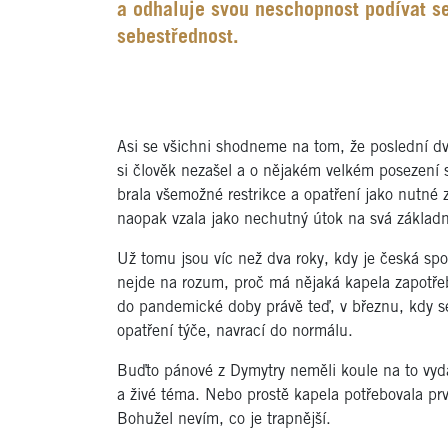
a odhaluje svou neschopnost podívat se
sebestřednost.
Asi se všichni shodneme na tom, že poslední dv
si člověk nezašel a o nějakém velkém posezení s
brala všemožné restrikce a opatření jako nutné z
naopak vzala jako nechutný útok na svá základn
Už tomu jsou víc než dva roky, kdy je česká spo
nejde na rozum, proč má nějaká kapela zapotřebí
do pandemické doby právě teď, v březnu, kdy s
opatření týče, navrací do normálu.
Buďto pánové z Dymytry neměli koule na to vydat
a živé téma. Nebo prostě kapela potřebovala p
Bohužel nevím, co je trapnější.