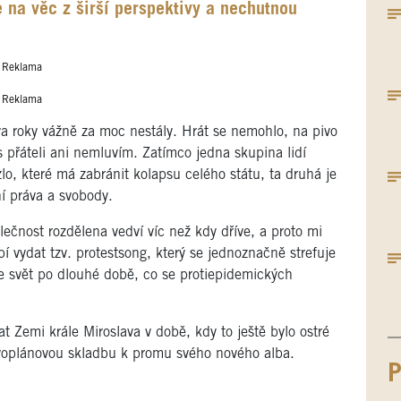
 na věc z širší perspektivy a nechutnou
Reklama
Reklama
a roky vážně za moc nestály. Hrát se nemohlo, na pivo
 přáteli ani nemluvím. Zatímco jedna skupina lidí
lo, které má zabránit kolapsu celého státu, ta druhá je
í práva a svobody.
lečnost rozdělena vedví víc než kdy dříve, a proto mi
 vydat tzv. protestsong, který se jednoznačně strefuje
e svět po dlouhé době, co se protiepidemických
 Zemi krále Miroslava v době, kdy to ještě bylo ostré
rvoplánovou skladbu k promu svého nového alba.
P