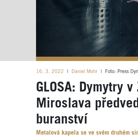
16. 3. 2022
|
Daniel Mohr
|
Foto: Press Dy
GLOSA: Dymytry v 
Miroslava předved
buranství
Metalová kapela se ve svém druhém sin