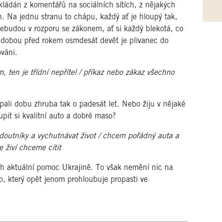
kládán z komentářů na sociálních sítích, z nějakých
. Na jednu stranu to chápu, každý ať je hloupý tak,
ebudou v rozporu se zákonem, ať si každý blekotá, co
s dobou před rokem osmdesát devět
je plivanec do
váni.
, ten je třídní nepřítel / příkaz nebo zákaz všechno
ali dobu zhruba tak o padesát let. Nebo žiju v nějaké
pit si kvalitní auto a dobré maso?
 doutníky a vychutnávat život / chcem pořádný auta a
e živí chceme cítit
ich aktuální pomoc Ukrajině. To však nemění nic na
p, který opět jenom prohloubuje propasti ve