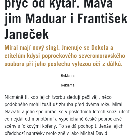
pryč od kytar. Mává
jim Maduar i František
Janeček
Mirai mají nový singl. Jmenuje se Dokola a
ctitelům kdysi poprockového severomoravského
souboru při jeho poslechu vylezou oči z důlků.
Reklama
Reklama
Nicméně ti, kdo jejich tvorbu sledují pečlivěji, něco
podobného mohli tušit už zhruba před dvěma roky. Mirai
Navrátil a jeho spoluhráči se v posledních letech snaží utéct
co nejdál od monotónní a vypelichané české poprockové
scény s folkovými kořeny. To se dá pochopit. Jenže jejich
předchozí nahrávky proto zněly jako Michal David