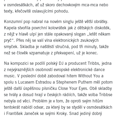
v osmdesátkách, ať už skoro dechovkovým mca-mca nebo
texty, křečovitě oslavujícími pohodu.
Konzumní pop nabral na novém singlu ještě větší obrátky.
Kapela stvořila povrchní kolovrátek jak z dětských diskoték,
z nějž v hlavě ulpí jen stále opakovaný slogan „letět někam
pryč“. Přes něj se valí vlna elektronických zvukových
smyček. Skladba je naštěstí stručná, pod tři minuty, takže
než se člověk vzpamatuje z překvapení, už je konec.
Na kompozici se podílí polský DJ a producent Tribbs, jedna
z nejvýraznějších osobností evropské elektronické dance
music. V poslední době zabodoval hitem Without You a
spolu s Lucasem Estradou a Stephenem Puthem měl potom
ještě další úspěšnou písničku Close Your Eyes. Obě skladby
se hrály a dosud hrají v českých rádiích, takže volba Tribbse
nebyla od věci. Problém je v tom, že oproti svým hitům
tentokrát nabídl odvar, za který by se styděl v osmdesátkách
i František Janeček se svými Kroky. Snad jediný dobrý