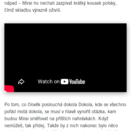
nápad – Mirai ho nechali zazpívat krátký kousek polsky,
čímž skladbu výrazně oživili.
Po tom, co člověk poslouchá dokola Dokola, kde se všechno
pořád motá dokola, se musí v hlavě vynořit otázka, kam
budou Mirai směřovat na příštích nahrávkách. Když
nemůžeš, tak přidej. Takže by z nich nakonec bylo něco