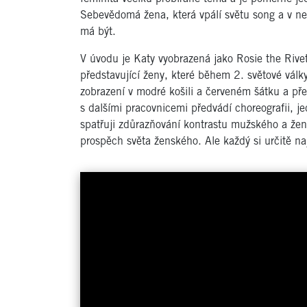
Sebevědomá žena, která vpálí světu song a v ne
má být.
V úvodu je Katy vyobrazená jako Rosie the Rive
představující ženy, které během 2. světové války
zobrazení v modré košili a červeném šátku a pře
s dalšími pracovnicemi předvádí choreografii, j
spatřuji zdůrazňování kontrastu mužského a žen
prospěch světa ženského. Ale každý si určitě naj