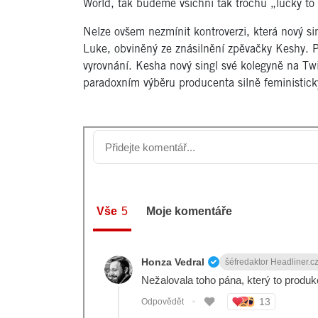
World, tak budeme všichni tak trochu „lucky to b
Nelze ovšem nezmínit kontroverzi, která nový si
Luke, obviněný ze znásilnění zpěvačky Keshy. Po
vyrovnání. Kesha nový singl své kolegyně na T
paradoxním výběru producenta silně feministick