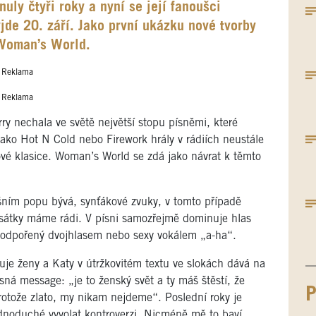
ly čtyři roky a nyní se její fanoušci
de 20. září. Jako první ukázku nové tvorby
 Woman’s World.
Reklama
Reklama
y nechala ve světě největší stopu písněmi, které
 jako Hot N Cold nebo Firework hrály v rádiích neustále
kové klasice. Woman’s World se zdá jako návrat k těmto
šním popu bývá, synťákové zvuky, v tomto případě
esátky máme rádi. V písni samozřejmě dominuje hlas
podpořený dvojhlasem nebo sexy vokálem „a-ha“.
uje ženy a Katy v útržkovitém textu ve slokách dává na
asná message: „je to ženský svět a ty máš štěstí, že
P
protože zlato, my nikam nejdeme“. Poslední roky je
dnoduché vyvolat kontroverzi. Nicméně mě to baví.