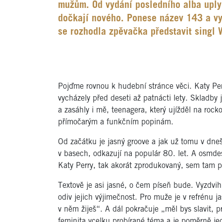
mužům. Od vydání posledního alba uplynu
dočkají nového. Ponese název 143 a vyj
se rozhodla zpěvačka představit singl
Pojďme rovnou k hudební stránce věci. Katy Perr
vycházely před deseti až patnácti lety. Skladby
a zasáhly i mě, teenagera, který ujížděl na roc
přímočarým a funkčním popinám.
Od začátku je jasný groove a jak už tomu v dne
v basech, odkazují na populár 80. let. A osmd
Katy Perry, tak akorát zprodukovaný, sem tam 
Textově je asi jasné, o čem píseň bude. Vyzdvih
odiv jejich výjimečnost. Pro muže je v refrénu j
v něm žiješ“. A dál pokračuje „měl bys slavit, 
feminita vcelku probírané téma a je poměrně je