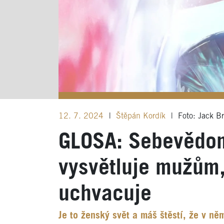
12. 7. 2024
|
Štěpán Kordík
|
Foto: Jack Br
GLOSA: Sebevědom
vysvětluje mužům,
uchvacuje
Je to ženský svět a máš štěstí, že v n