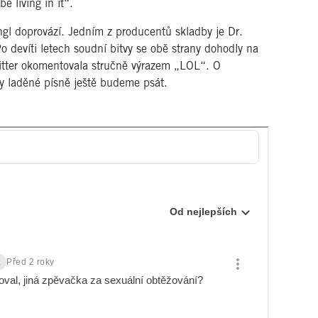
e living in it“.
ngl doprovází. Jedním z producentů skladby je Dr.
 devíti letech soudní bitvy se obě strany dohodly na
witter okomentovala stručně výrazem „LOL“. O
y laděné písně ještě budeme psát.