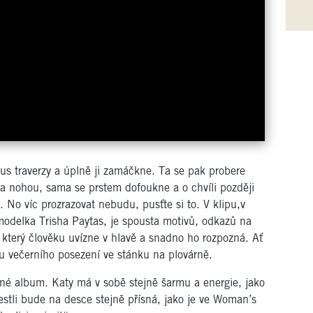
us traverzy a úplně ji zamáčkne. Ta se pak probere
a nohou, sama se prstem dofoukne a o chvíli později
 No víc prozrazovat nebudu, pusťte si to. V klipu,v
modelka Trisha Paytas, je spousta motivů, odkazů na
, který člověku uvízne v hlavě a snadno ho rozpozná. Ať
u večerního posezení ve stánku na plovárně.
né album. Katy má v sobě stejně šarmu a energie, jako
jestli bude na desce stejně přísná, jako je ve Woman’s