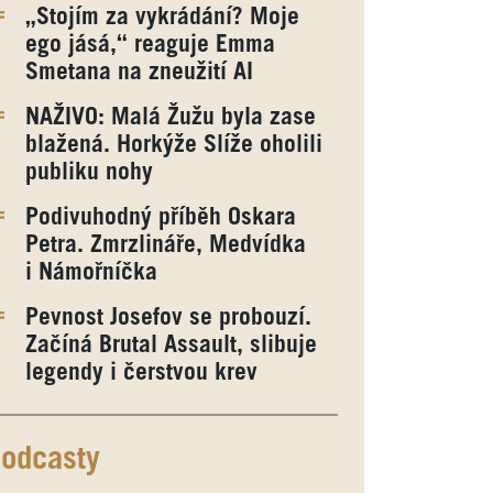
„Stojím za vykrádání? Moje
ego jásá,“ reaguje Emma
Smetana na zneužití AI
NAŽIVO: Malá Žužu byla zase
blažená. Horkýže Slíže oholili
publiku nohy
Podivuhodný příběh Oskara
Petra. Zmrzlináře, Medvídka
i Námořníčka
Pevnost Josefov se probouzí.
Začíná Brutal Assault, slibuje
legendy i čerstvou krev
odcasty