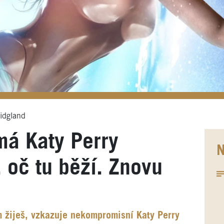
idgland
á Katy Perry
N
 oč tu běží. Znovu
ěm žiješ, vzkazuje nekompromisní Katy Perry