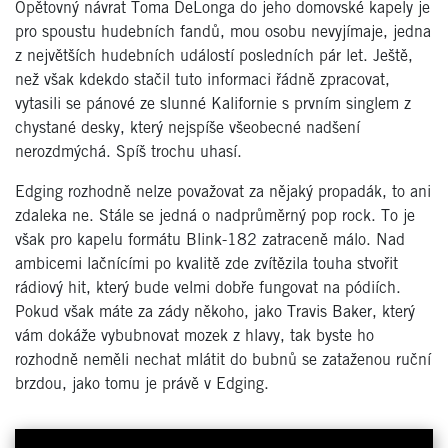
Opětovný návrat Toma DeLonga do jeho domovské kapely je
pro spoustu hudebních fandů, mou osobu nevyjímaje, jedna
z největších hudebních událostí posledních pár let. Ještě,
než však kdekdo stačil tuto informaci řádně zpracovat,
vytasili se pánové ze slunné Kalifornie s prvním singlem z
chystané desky, který nejspíše všeobecné nadšení
nerozdmýchá. Spíš trochu uhasí.
Edging rozhodně nelze považovat za nějaký propadák, to ani
zdaleka ne. Stále se jedná o nadprůměrný pop rock. To je
však pro kapelu formátu Blink-182 zatraceně málo. Nad
ambicemi lačnícími po kvalitě zde zvítězila touha stvořit
rádiový hit, který bude velmi dobře fungovat na pódiích.
Pokud však máte za zády někoho, jako Travis Baker, který
vám dokáže vybubnovat mozek z hlavy, tak byste ho
rozhodně neměli nechat mlátit do bubnů se zataženou ruční
brzdou, jako tomu je právě v Edging.