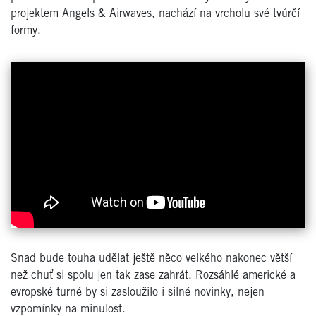
projektem Angels & Airwaves, nachází na vrcholu své tvůrčí
formy.
Snad bude touha udělat ještě něco velkého nakonec větší
než chuť si spolu jen tak zase zahrát. Rozsáhlé americké a
evropské turné by si zasloužilo i silné novinky, nejen
vzpomínky na minulost.