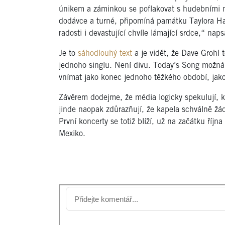
únikem a záminkou se poflakovat s hudebními nás
dodávce a turné, připomíná památku Taylora Ha
radosti i devastující chvíle lámající srdce,“ naps
Je to
sáhodlouhý text
a je vidět, že Dave Grohl
jednoho singlu. Není divu. Today’s Song možná
vnímat jako konec jednoho těžkého období, jako
Závěrem dodejme, že média logicky spekulují, k
jinde naopak zdůrazňují, že kapela schválně žá
První koncerty se totiž blíží, už na začátku říjn
Mexiko.