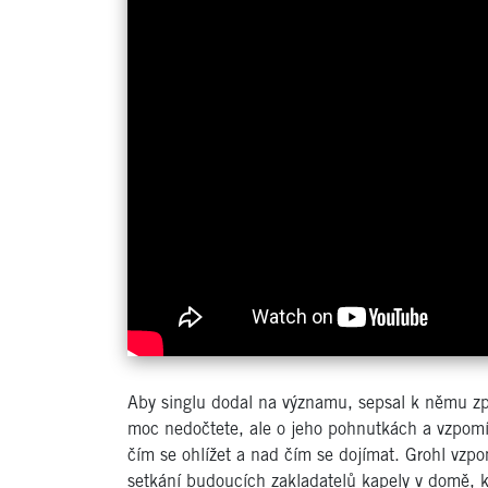
Aby singlu dodal na významu, sepsal k němu zp
moc nedočtete, ale o jeho pohnutkách a vzpomínk
čím se ohlížet a nad čím se dojímat. Grohl vz
setkání budoucích zakladatelů kapely v domě, kd