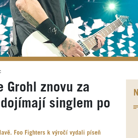
c
 Grohl znovu za
N
 dojímají singlem po
lavě. Foo Fighters k výročí vydali píseň