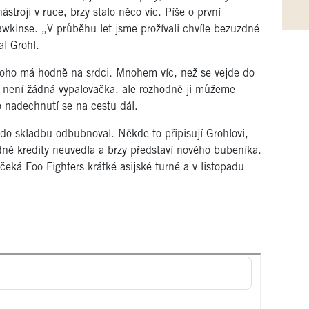
troji v ruce, brzy stalo něco víc. Píše o první
wkinse. „V průběhu let jsme prožívali chvíle bezuzdné
al Grohl.
 toho má hodně na srdci. Mnohem víc, než se vejde do
 není žádná vypalovačka, ale rozhodně ji můžeme
 nadechnutí se na cestu dál.
do skladbu odbubnoval. Někde to připisují Grohlovi,
dné kredity neuvedla a brzy představí nového bubeníka.
a čeká Foo Fighters krátké asijské turné a v listopadu