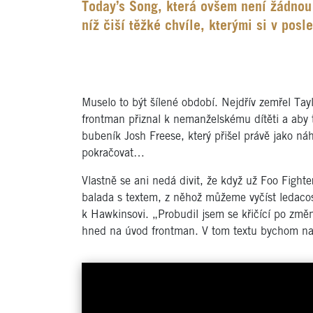
Today’s Song, která ovšem není žádnou
níž čiší těžké chvíle, kterými si v pos
Muselo to být šílené období. Nejdřív zemřel Tay
frontman přiznal k nemanželskému dítěti a aby t
bubeník Josh Freese, který přišel právě jako n
pokračovat…
Vlastně se ani nedá divit, že když už Foo Fight
balada s textem, z něhož můžeme vyčíst ledacos
k Hawkinsovi. „Probudil jsem se křičící po změně
hned na úvod frontman. V tom textu bychom našli