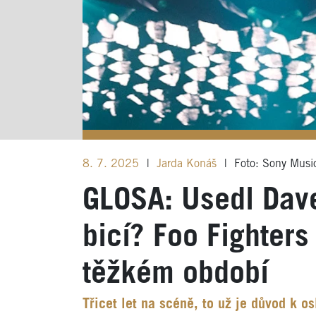
8. 7. 2025
|
Jarda Konáš
|
Foto: Sony Musi
GLOSA: Usedl Dave
bicí? Foo Fighters
těžkém období
Třicet let na scéně, to už je důvod k os