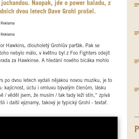
 juchandou. Naopak, jde o power baladu, z
ledních dvou letech Dave Grohl prošel.
Reklama
Reklama
lor Hawkins, dlouholetý Grohlův parťák. Pak se
oho nebylo málo, v květnu byl z Foo Fighters odejit
áhrada za Hawkinse. A hledání nového bicáka mohlo
ers po dvou letech vydali nějakou novou muziku, je to
: kajícnost, úctu i omluvu bývalým členům, lásku
 / věděl jsem, že musím / tak tady leží stín,“ zpívá
 i další významy, takový je typický Grohl - textař.
P