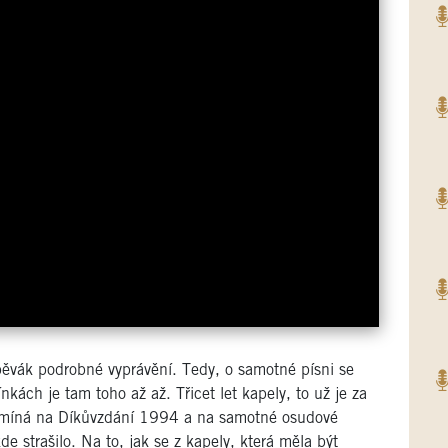
ěvák podrobné vyprávění. Tedy, o samotné písni se
ách je tam toho až až. Třicet let kapely, to už je za
pomíná na Díkůvzdání 1994 a na samotné osudové
e strašilo. Na to, jak se z kapely, která měla být