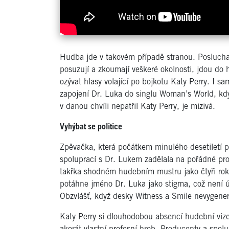
Hudba jde v takovém případě stranou. Posluchače
posuzují a zkoumají veškeré okolnosti, jdou do h
ozývat hlasy volající po bojkotu Katy Perry. I 
zapojení Dr. Luka do singlu Woman’s World, když
v danou chvíli nepatřil Katy Perry, je mizivá.
Vyhýbat se politice
Zpěvačka, která počátkem minulého desetiletí 
spoluprací s Dr. Lukem zadělala na pořádné prob
takřka shodném hudebním mustru jako čtyři rok
potáhne jméno Dr. Luka jako stigma, což není úp
Obzvlášť, když desky Witness a Smile nevygener
Katy Perry si dlouhodobou absencí hudební vi