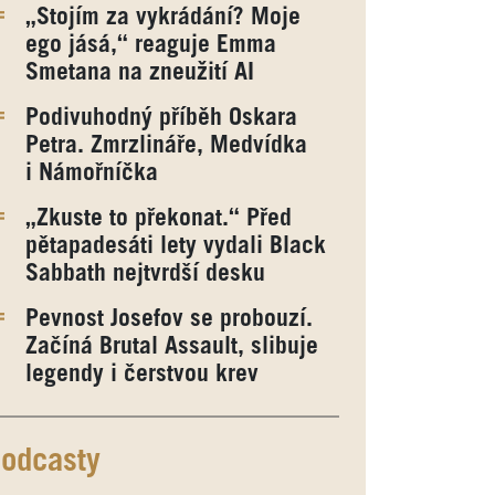
„Stojím za vykrádání? Moje
ego jásá,“ reaguje Emma
Smetana na zneužití AI
Podivuhodný příběh Oskara
Petra. Zmrzlináře, Medvídka
i Námořníčka
„Zkuste to překonat.“ Před
pětapadesáti lety vydali Black
Sabbath nejtvrdší desku
Pevnost Josefov se probouzí.
Začíná Brutal Assault, slibuje
legendy i čerstvou krev
odcasty