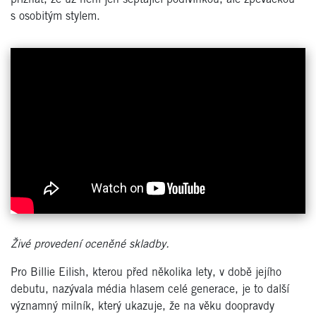
s osobitým stylem.
Živé provedení oceněné skladby.
Pro Billie Eilish, kterou před několika lety, v době jejího
debutu, nazývala média hlasem celé generace, je to další
významný milník, který ukazuje, že na věku doopravdy