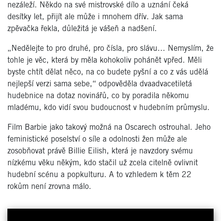
nezáleží. Někdo na své mistrovské dílo a uznání čeká
desítky let, přijít ale může i mnohem dřív. Jak sama
zpěvačka řekla, důležitá je vášeň a nadšení.
„Nedělejte to pro druhé, pro čísla, pro slávu… Nemyslím, že
tohle je věc, která by měla kohokoliv pohánět vpřed. Měli
byste chtít dělat něco, na co budete pyšní a co z vás udělá
nejlepší verzi sama sebe,“ odpověděla dvaadvacetiletá
hudebnice na dotaz novinářů, co by poradila někomu
mladému, kdo vidí svou budoucnost v hudebním průmyslu.
Film Barbie jako takový možná na Oscarech ostrouhal. Jeho
feministické poselství o síle a odolnosti žen může ale
zosobňovat právě Billie Eilish, která je navzdory svému
nízkému věku někým, kdo stačil už zcela citelně ovlivnit
hudební scénu a popkulturu. A to vzhledem k těm 22
rokům není zrovna málo.