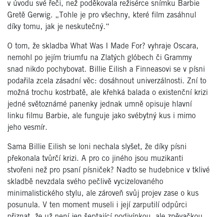
v úvodu své řeči, než poděkovala režisérce snímku Barbie
Gretě Gerwig. „Tohle je pro všechny, které film zasáhnul
díky tomu, jak je neskutečný.“
O tom, že skladba What Was I Made For? vyhraje Oscara,
nemohl po jejím triumfu na Zlatých glóbech či Grammy
snad nikdo pochybovat. Billie Eilish a Finneasovi se v písni
podařila zcela zásadní věc: dosáhnout univerzálnosti. Zní to
možná trochu kostrbatě, ale křehká balada o existenční krizi
jedné světoznámé panenky jednak umně opisuje hlavní
linku filmu Barbie, ale funguje jako svébytný kus i mimo
jeho vesmír.
Sama Billie Eilish se loni nechala slyšet, že díky písni
překonala tvůrčí krizi. A pro co jiného jsou muzikanti
stvořeni než pro psaní písniček? Nadto se hudebnice v tklivé
skladbě nevzdala svého pečlivě vycizelovaného
minimalistického stylu, ale zároveň svůj projev zase o kus
posunula. V ten moment museli i její zarputilí odpůrci
přiznat, že už není jen šeptající podivínkou, ale zpěvačkou