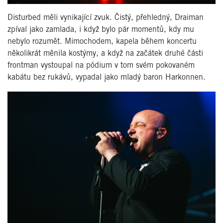
Disturbed měli vynikající zvuk. Čistý, přehledný, Draiman
zpíval jako zamlada, i když bylo pár momentů, kdy mu
nebylo rozumět. Mimochodem, kapela během koncertu
několikrát měnila kostýmy, a když na začátek druhé části
frontman vystoupal na pódium v tom svém pokovaném
kabátu bez rukávů, vypadal jako mladý baron Harkonnen.