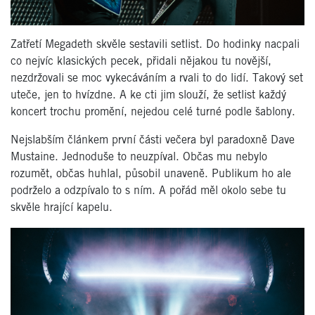
Zatřetí Megadeth skvěle sestavili setlist. Do hodinky nacpali
co nejvíc klasických pecek, přidali nějakou tu novější,
nezdržovali se moc vykecáváním a rvali to do lidí. Takový set
uteče, jen to hvízdne. A ke cti jim slouží, že setlist každý
koncert trochu promění, nejedou celé turné podle šablony.
Nejslabším článkem první části večera byl paradoxně Dave
Mustaine. Jednoduše to neuzpíval. Občas mu nebylo
rozumět, občas huhlal, působil unaveně. Publikum ho ale
podrželo a odzpívalo to s ním. A pořád měl okolo sebe tu
skvěle hrající kapelu.