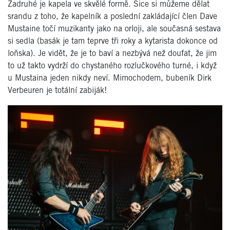
Zadruhé je kapela ve skvělé formě. Sice si můžeme dělat
srandu z toho, že kapelník a poslední zakládající člen Dave
Mustaine točí muzikanty jako na orloji, ale současná sestava
si sedla (basák je tam teprve tři roky a kytarista dokonce od
loňska). Je vidět, že je to baví a nezbývá než doufat, že jim
to už takto vydrží do chystaného rozlučkového turné, i když
u Mustaina jeden nikdy neví. Mimochodem, bubeník Dirk
Verbeuren je totální zabiják!