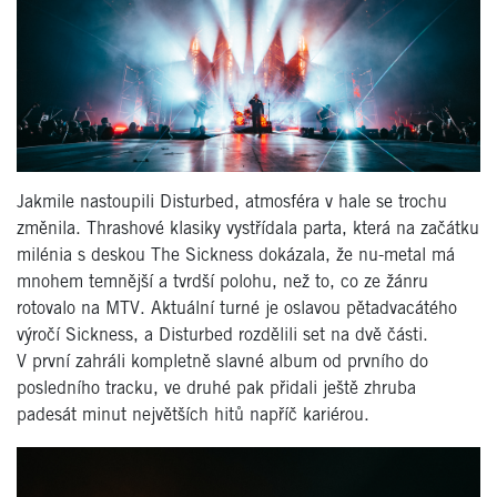
Jakmile nastoupili Disturbed, atmosféra v hale se trochu
změnila. Thrashové klasiky vystřídala parta, která na začátku
milénia s deskou The Sickness dokázala, že nu-metal má
mnohem temnější a tvrdší polohu, než to, co ze žánru
rotovalo na MTV. Aktuální turné je oslavou pětadvacátého
výročí Sickness, a Disturbed rozdělili set na dvě části.
V první zahráli kompletně slavné album od prvního do
posledního tracku, ve druhé pak přidali ještě zhruba
padesát minut největších hitů napříč kariérou.