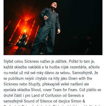
Slyšet celou Sickness naživo je zážitek. Pořád to tam je,
každá skladba nakládá a ta hudba nijak nezestárla, ačkoliv
nu-metal už má své roky dávno za sebou. Samozřejmě, že
se publikum nejvíc chytalo na hity jako Down with the
Sickness nebo Stupify, překvapivě velké nadšení ale
vyvolala skladba Shout, cover Tears for Fears. Což platilo ve
druhé části i pro Land of Confusion od Genesis a
samozřejmě Sound of Silence od dvojice Simon &