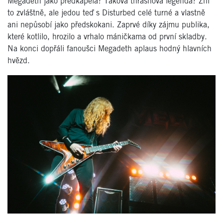
Megadeth jako předkapela? Taková thrashová legenda? Zní
to zvláštně, ale jedou teď s Disturbed celé turné a vlastně
ani nepůsobí jako předskokani. Zaprvé díky zájmu publika,
které kotlilo, hrozilo a vrhalo máničkama od první skladby.
Na konci dopřáli fanoušci Megadeth aplaus hodný hlavních
hvězd.