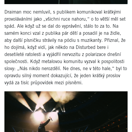
Draiman moc nemluvil, s publikem komunikoval krátkými
provoláváními jako „všichni ruce nahoru,“ o to větší měl set
spád. Ale když už se dal do vyprávění, stálo to za to. Na
samém konci vzal z publika pár dětí a posadil je na židle,
aby další písničku strávily na pódiu s muzikanty. Přiznal, že
ho dojímá, když vidí, jak někdo na Disturbed bere i
desetileté ratolesti a vyjádřil nervozitu z polarizace dnešní
společnosti. Když metalovou komunitu vyzval k pospolitosti
slovy: „Nás nikdo nerozdělí. Ne dnes, ne v této hale,“ byl to
opravdu silný moment dokazující, že jeden krátký proslov
vydá za tisíc průpovídek mezi písněmi.