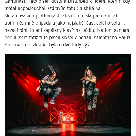
Garfunkel. Tato píseň dostala Disturbed k lidem, kteří nikdy
metal neposlouchali (zdravím tátu!) a sbírá na
streamovacích platformách absurdní čísla přehrání, ale
upřímně, mně připadala jako nejslabší část celého setu, a
nezachránil to ani zapálený klavír na pódiu. Na tom samém
pódiu jsem totiž tuto píseň slyšel v podání samotného Paula
Simona, a to zkrátka bylo o dvě třídy výš.