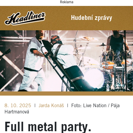
Reklama
Hudební zprávy
8. 10. 2025
|
Jarda Konáš
|
Foto: Live Nation / Pája
Hartmanová
Full metal party.