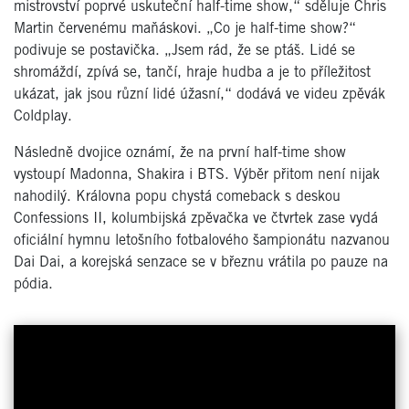
mistrovství poprvé uskuteční half-time show,“ sděluje Chris
Martin červenému maňáskovi. „Co je half-time show?“
podivuje se postavička. „Jsem rád, že se ptáš. Lidé se
shromáždí, zpívá se, tančí, hraje hudba a je to příležitost
ukázat, jak jsou různí lidé úžasní,“ dodává ve videu zpěvák
Coldplay.
Následně dvojice oznámí, že na první half-time show
vystoupí Madonna, Shakira i BTS. Výběr přitom není nijak
nahodilý. Královna popu chystá comeback s deskou
Confessions II, kolumbijská zpěvačka ve čtvrtek zase vydá
oficiální hymnu letošního fotbalového šampionátu nazvanou
Dai Dai, a korejská senzace se v březnu vrátila po pauze na
pódia.