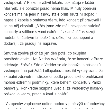
vystupovat. V Praze navštívil lékaře, pokračuje v léčbě
hlasivek, ale bohužel pořád nemá hlas. Minulý open-air
koncert má na jeho hlasivky stále příliš brutální dopad,“
napsala kapela s omluvou všem, kdo koncert připravovali i
se na něj chystali. „Vždy jsme zde měli nezapomenutelné
koncerty a sdílíme s vámi extrémní zklamání,“ vzkazují
hudebníci českým fanouškům, děkují za pochopení a
dodávají, že pracují na nápravě.
Smutná zpráva přichází jen den poté, co skupina
prostřednictvím Live Nation vzkázala, že se koncert v Praze
odehraje. Zpěvák Eddie Vedder se ale bohužel s následků
vystoupení na pařížské Lollapalooze nestihl vykurýrovat. Za
aktuální zdravotní indispozici podle předchozího prohlášení
mohou extrémní podmínky, které během koncertu v Paříži
panovaly. Konkrétně skupina uvedla, že Vedderovy hlasivky
poškodilo vedro, prach a kouř z požárů.
„Vstupenky zaplacené online budou v plné výši refundovány