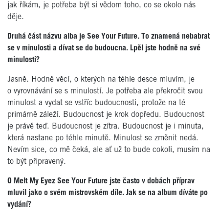
jak říkám, je potřeba být si vědom toho, co se okolo nás
děje.
Druhá část názvu alba je See Your Future. To znamená nebabrat
se v minulosti a dívat se do budoucna. Lpěl jste hodně na své
minulosti?
Jasně. Hodně věcí, o kterých na téhle desce mluvím, je
o vyrovnávání se s minulostí. Je potřeba ale překročit svou
minulost a vydat se vstříc budoucnosti, protože na té
primárně záleží. Budoucnost je krok dopředu. Budoucnost
je právě teď. Budoucnost je zítra. Budoucnost je i minuta,
která nastane po téhle minutě. Minulost se změnit nedá.
Nevím sice, co mě čeká, ale ať už to bude cokoli, musím na
to být připravený.
O Melt My Eyez See Your Future jste často v dobách příprav
mluvil jako o svém mistrovském díle. Jak se na album díváte po
vydání?