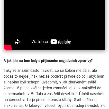
A jak jste na tom tedy s přijímáním negativních zpráv vy?
Taky se snažím často nevidět, co se kolem mě děje, ale
občas to nejde jinak než se podívat pravdě do očí, abychom
si naplno byli schopni uvědomit, v jak zkurveném světě
žijeme. V půlce května jeden osmnáctilej kluk nakráčel do
supermarketu v Buffalo a zastřelil deset lidí. Útočil naschvál
na černochy. To je přece naprosto šílený. Svět je šílenej
a zkurvenej. O takových věcech bych sice raději nevěděl, ale