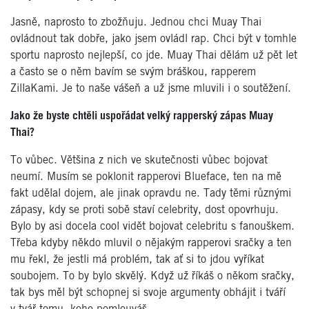
Jasně, naprosto to zbožňuju. Jednou chci Muay Thai
ovládnout tak dobře, jako jsem ovládl rap. Chci být v tomhle
sportu naprosto nejlepší, co jde. Muay Thai dělám už pět let
a často se o něm bavím se svým bráškou, rapperem
ZillaKami. Je to naše vášeň a už jsme mluvili i o soutěžení.
Jako že byste chtěli uspořádat velký rapperský zápas Muay
Thai?
To vůbec. Většina z nich ve skutečnosti vůbec bojovat
neumí. Musím se poklonit rapperovi Blueface, ten na mě
fakt udělal dojem, ale jinak opravdu ne. Tady těmi různými
zápasy, kdy se proti sobě staví celebrity, dost opovrhuju.
Bylo by asi docela cool vidět bojovat celebritu s fanouškem.
Třeba kdyby někdo mluvil o nějakým rapperovi sračky a ten
mu řekl, že jestli má problém, tak ať si to jdou vyříkat
soubojem. To by bylo skvělý. Když už říkáš o někom sračky,
tak bys měl být schopnej si svoje argumenty obhájit i tváří