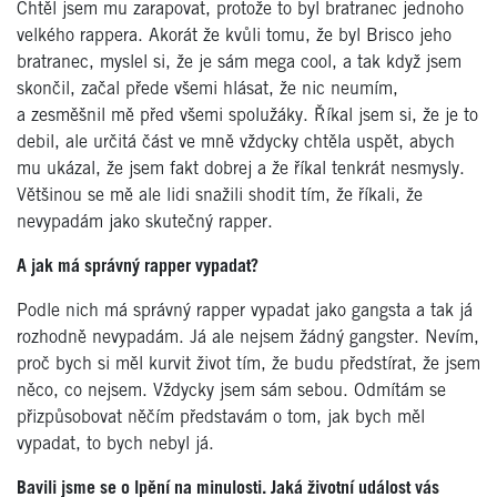
Chtěl jsem mu zarapovat, protože to byl bratranec jednoho
velkého rappera. Akorát že kvůli tomu, že byl Brisco jeho
bratranec, myslel si, že je sám mega cool, a tak když jsem
skončil, začal přede všemi hlásat, že nic neumím,
a zesměšnil mě před všemi spolužáky. Říkal jsem si, že je to
debil, ale určitá část ve mně vždycky chtěla uspět, abych
mu ukázal, že jsem fakt dobrej a že říkal tenkrát nesmysly.
Většinou se mě ale lidi snažili shodit tím, že říkali, že
nevypadám jako skutečný rapper.
A jak má správný rapper vypadat?
Podle nich má správný rapper vypadat jako gangsta a tak já
rozhodně nevypadám. Já ale nejsem žádný gangster. Nevím,
proč bych si měl kurvit život tím, že budu předstírat, že jsem
něco, co nejsem. Vždycky jsem sám sebou. Odmítám se
přizpůsobovat něčím představám o tom, jak bych měl
vypadat, to bych nebyl já.
Bavili jsme se o lpění na minulosti. Jaká životní událost vás