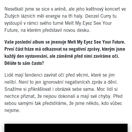
Nesetkali jsme se sice v aréně, ale jeho květnový koncert ve
Žlutých lázních měl energie na tři haly. Denzel Curry tu
vystoupil v rámci svého turné Melt My Eyez See Your
Future, na kterém představil novou desku.
Vaše poslední album se jmenuje Melt My Eyez See Your Future.
První část fráze má odkazovat na negativní zprávy, kterým jsme
každý den vystavováni, ale záměrně před nimi zavíráme oči.
Děláte to sám často?
Lidé mají tendenci zavírat oči před věcmi, které se jim
nelíbí. Není to jen ignorování negativnícxh zpráv a dění.
Snažíme si přikrášlovat i obrázek sebe sama. Moc lidí si
nechce přiznat, že nejsou dokonalí a mají své chyby. Před
sebou samými tak předstíráme, že jsme někdo, kdo vůbec
nejsme.