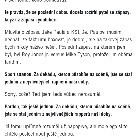
v tvář tomu, koho pomlouváš.
Je pravda, že se poslední dobou docela roztrhl pytel se zápasy,
když už zápasí i youtubeři.
Mluvíte o zápasu Jake Paula a KSI, že. Paulovi musím
nechat, že fakt umí boxovat, je dobrej, ale na takovej zápas
bych nikdy naživo nešel. Poslední zápas, na kterém jsem
byl, byl Roy Jones jr. versus Mike Tyson, protože jim oběma
fandím.
Sport stranou. Za dekádu, kterou působíte na scéně, jste se stal
jedním z nejvlivnějších rapperů naší doby.
Sorry, cože? Teď jsem teda vůbec nerozuměl.
Pardon, tak ještě jednou. Za dekádu, kterou působíte na scéně,
jste se stal jedním z nejvlivnějších rapperů naší doby.
Já tomu upřímně rozuměl už napoprvé, ale moje ego si to
chtělo poslechnout ještě jednou.