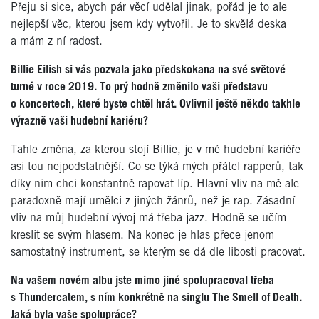
Přeju si sice, abych pár věcí udělal jinak, pořád je to ale
nejlepší věc, kterou jsem kdy vytvořil. Je to skvělá deska
a mám z ní radost.
Billie Eilish si vás pozvala jako předskokana na své světové
turné v roce 2019. To prý hodně změnilo vaši představu
o koncertech, které byste chtěl hrát. Ovlivnil ještě někdo takhle
výrazně vaši hudební kariéru?
Tahle změna, za kterou stojí Billie, je v mé hudební kariéře
asi tou nejpodstatnější. Co se týká mých přátel rapperů, tak
díky nim chci konstantně rapovat líp. Hlavní vliv na mě ale
paradoxně mají umělci z jiných žánrů, než je rap. Zásadní
vliv na můj hudební vývoj má třeba jazz. Hodně se učím
kreslit se svým hlasem. Na konec je hlas přece jenom
samostatný instrument, se kterým se dá dle libosti pracovat.
Na vašem novém albu jste mimo jiné spolupracoval třeba
s Thundercatem, s ním konkrétně na singlu The Smell of Death.
Jaká byla vaše spolupráce?