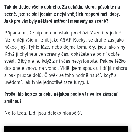
Tak do třetice všeho dobrého. Za dekádu, kterou působíte na
scéně, jste se stal jedním z nejvlivnějších rapperů naší doby.
Jaké pro vás byly některé ústřední momenty na scéně?
Připadá mi, že hip hop neustále prochází fázemi. V jedné
fázi chtějí všichni znít jako A$AP Rocky, ve druhé zas jako
někdo jiný. Tyhle fáze, nebo dejme tomu éry, jsou jako vlny.
Když ji chytnete ve správný čas, dokážete se po ní dobře
svést. Blbý ale je, když z ní včas nevystoupíte. Pak se těžko
dostanete znovu na vrchol. Viděl jsem spoustu lidí jít nahoru
a pak prudce dolů. Člověk se toho hodně naučí, když si
uvědomí, jak tyhle jednotlivé fáze fungují.
Prošel hip hop za tu dobu nějakou podle vás velice zásadní
změnou?
No to teda. Lidi jsou daleko hloupější.