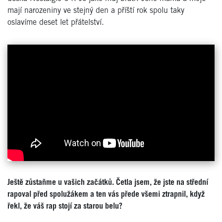
mají narozeniny ve stejný den a příští rok spolu taky
oslavíme deset let přátelství.
Ještě zůstaňme u vašich začátků. Četla jsem, že jste na střední
rapoval před spolužákem a ten vás přede všemi ztrapnil, když
řekl, že váš rap stojí za starou belu?