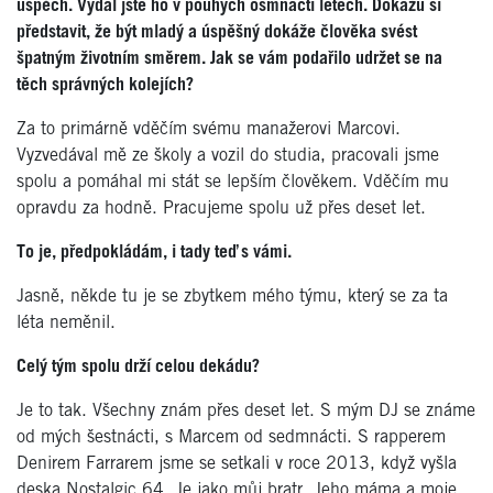
úspěch. Vydal jste ho v pouhých osmnácti letech. Dokážu si
představit, že být mladý a úspěšný dokáže člověka svést
špatným životním směrem. Jak se vám podařilo udržet se na
těch správných kolejích?
Za to primárně vděčím svému manažerovi Marcovi.
Vyzvedával mě ze školy a vozil do studia, pracovali jsme
spolu a pomáhal mi stát se lepším člověkem. Vděčím mu
opravdu za hodně. Pracujeme spolu už přes deset let.
To je, předpokládám, i tady teď s vámi.
Jasně, někde tu je se zbytkem mého týmu, který se za ta
léta neměnil.
Celý tým spolu drží celou dekádu?
Je to tak. Všechny znám přes deset let. S mým DJ se známe
od mých šestnácti, s Marcem od sedmnácti. S rapperem
Denirem Farrarem jsme se setkali v roce 2013, když vyšla
deska Nostalgic 64. Je jako můj bratr. Jeho máma a moje