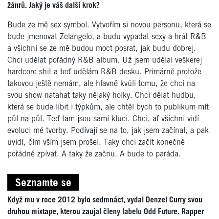
žánrů. Jaký je váš další krok?
Bude ze mě sex symbol. Vytvořím si novou personu, která se
bude jmenovat Zelangelo, a budu vypadat sexy a hrát R&B
a všichni se ze mě budou moct posrat, jak budu dobrej.
Chci udělat pořádný R&B album. Už jsem udělal veškerej
hardcore shit a teď udělám R&B desku. Primárně protože
takovou ještě nemám, ale hlavně kvůli tomu, že chci na
svou show natahat taky nějaký holky. Chci dělat hudbu,
která se bude líbit i týpkům, ale chtěl bych to publikum mít
půl na půl. Teď tam jsou samí kluci. Chci, ať všichni vidí
evoluci mé tvorby. Podívají se na to, jak jsem začínal, a pak
uvidí, čím vším jsem prošel. Taky chci začít konečně
pořádně zpívat. A taky že začnu. A bude to paráda.
Seznamte se
Když mu v roce 2012 bylo sedmnáct, vydal Denzel Curry svou
druhou mixtape, kterou zaujal členy labelu Odd Future. Rapper