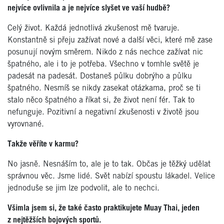
nejvíce ovlivnila a je nejvíce slyšet ve vaší hudbě?
Celý život. Každá jednotlivá zkušenost mě tvaruje.
Konstantně si přeju zažívat nové a další věci, které mě zase
posunují novým směrem. Nikdo z nás nechce zažívat nic
špatného, ale i to je potřeba. Všechno v tomhle světě je
padesát na padesát. Dostaneš půlku dobrýho a půlku
špatného. Nesmíš se nikdy zasekat otázkama, proč se ti
stalo něco špatného a říkat si, že život není fér. Tak to
nefunguje. Pozitivní a negativní zkušenosti v životě jsou
vyrovnané.
Takže věříte v karmu?
No jasně. Nesnáším to, ale je to tak. Občas je těžký udělat
správnou věc. Jsme lidé. Svět nabízí spoustu lákadel. Velice
jednoduše se jim lze podvolit, ale to nechci.
Všimla jsem si, že také často praktikujete Muay Thai, jeden
z nejtěžších bojových sportů.