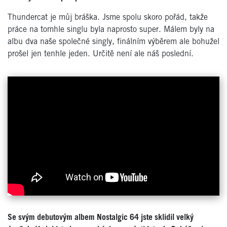
Thundercat je můj bráška. Jsme spolu skoro pořád, takže
práce na tomhle singlu byla naprosto super. Málem byly na
albu dva naše společné singly, finálním výběrem ale bohužel
prošel jen tenhle jeden. Určitě není ale náš poslední.
Se svým debutovým albem Nostalgic 64 jste sklidil velký