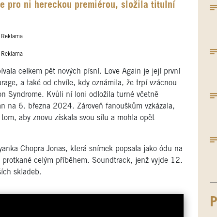
e pro ni hereckou premiérou, složila titulní
Reklama
Reklama
ala celkem pět nových písní. Love Again je její první
rage, a také od chvíle, kdy oznámila, že trpí vzácnou
n Syndrome. Kvůli ní loni odložila turné včetně
ván na 6. března 2024. Zároveň fanouškům vzkázala,
 tom, aby znovu získala svou sílu a mohla opět
riyanka Chopra Jonas, která snímek popsala jako ódu na
 protkané celým příběhem. Soundtrack, jenž vyjde 12.
ších skladeb.
P