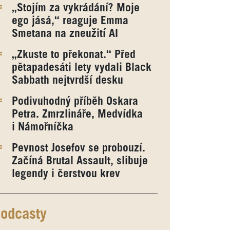
„Stojím za vykrádání? Moje
ego jásá,“ reaguje Emma
Smetana na zneužití AI
„Zkuste to překonat.“ Před
pětapadesáti lety vydali Black
Sabbath nejtvrdší desku
Podivuhodný příběh Oskara
Petra. Zmrzlináře, Medvídka
i Námořníčka
Pevnost Josefov se probouzí.
Začíná Brutal Assault, slibuje
legendy i čerstvou krev
odcasty