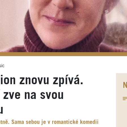
sic
ion znovu zpívá.
N
 zve na svou
u
átně. Sama sebou je v romantické komedii