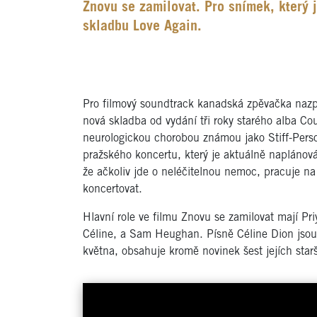
Znovu se zamilovat. Pro snímek, který j
skladbu Love Again.
Pro filmový soundtrack kanadská zpěvačka nazpív
nová skladba od vydání tři roky starého alba Cou
neurologickou chorobou známou jako Stiff-Perso
pražského koncertu, který je aktuálně napláno
že ačkoliv jde o neléčitelnou nemoc, pracuje na
koncertovat.
Hlavní role ve filmu Znovu se zamilovat mají P
Céline, a Sam Heughan. Písně Céline Dion jsou
května, obsahuje kromě novinek šest jejích star