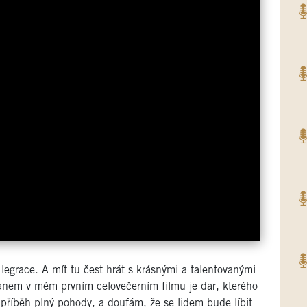
 legrace. A mít tu čest hrát s krásnými a talentovanými
em v mém prvním celovečerním filmu je dar, kterého
 příběh plný pohody, a doufám, že se lidem bude líbit