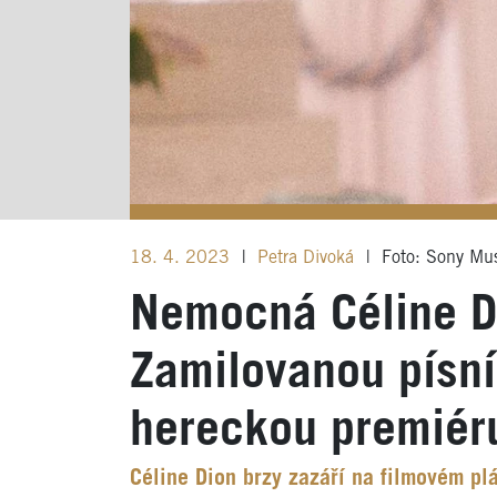
18. 4. 2023
|
Petra Divoká
|
Foto: Sony Mu
Nemocná Céline D
Zamilovanou písní
hereckou premiér
Céline Dion brzy zazáří na filmovém pl