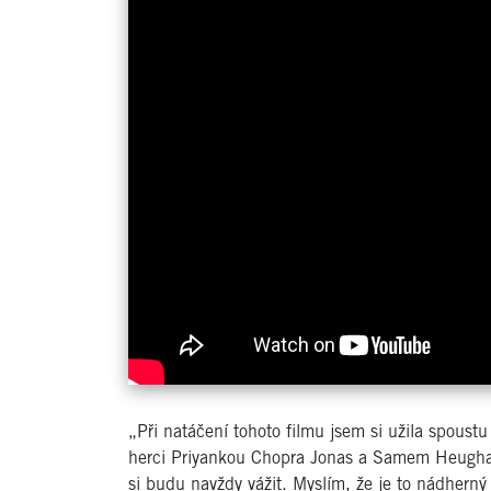
„Při natáčení tohoto filmu jsem si užila spoustu
herci Priyankou Chopra Jonas a Samem Heughan
si budu navždy vážit. Myslím, že je to nádherný