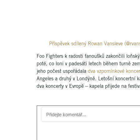
Příspěvek sdílený Rowan Vansleve (@rvans
Foo Fighters k radosti fanoušků zakončili loňsk
poté, co loni v padesáti letech během turné zem
jeho počest uspořádala
dva vzpomínkové koncer
Angeles a druhý v Londýně. Letošní koncertní k
dva koncerty v Evropě – kapela přijede na fes