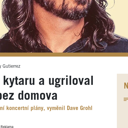
y Gutierrez
 kytaru a ugriloval
N
 bez domova
šní koncertní plány, vyměnil Dave Grohl
Reklama