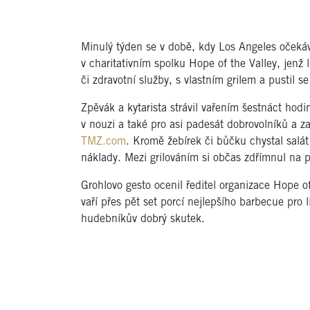
Minulý týden se v době, kdy Los Angeles očekáv
v charitativním spolku Hope of the Valley, jenž 
či zdravotní služby, s vlastním grilem a pustil s
Zpěvák a kytarista strávil vařením šestnáct hodin.
v nouzi a také pro asi padesát dobrovolníků a 
TMZ.com
. Kromě žebírek či bůčku chystal salá
náklady. Mezi grilováním si občas zdřímnul na př
Grohlovo gesto ocenil ředitel organizace Hope o
vaří přes pět set porcí nejlepšího barbecue pro li
hudebníkův dobrý skutek.