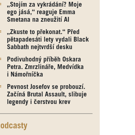
„Stojím za vykrádání? Moje
ego jásá,“ reaguje Emma
Smetana na zneužití AI
„Zkuste to překonat.“ Před
pětapadesáti lety vydali Black
Sabbath nejtvrdší desku
Podivuhodný příběh Oskara
Petra. Zmrzlináře, Medvídka
i Námořníčka
Pevnost Josefov se probouzí.
Začíná Brutal Assault, slibuje
legendy i čerstvou krev
odcasty