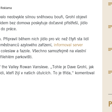
Reklama
alo neobvykle silnou sněhovou bouři, Grohl objevil
lidem bez domova poskytuje dočasné přístřeší, jídlo
e do práce.
 Připravil během nich jídlo pro víc než čtyři sta lidí
zaměstnanců azylového zařízení,
informoval server
t coleslaw a fazole. Všechno samozřejmě na vlastní
ilehlém parkovišti.
f the Valley Rowan Vansleve. „Tohle je Dave Grohl, jak
di, kteří žijí v našich útulcích. To je třída,“ komentoval
P