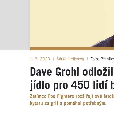
1. 3. 2023
|
Šárka Hellerová
|
Foto: Brantle
Dave Grohl odložil
jídlo pro 450 lidí
Zatímco Foo Fighters rozšiřují své leto
kytaru za gril a pomáhal potřebným.