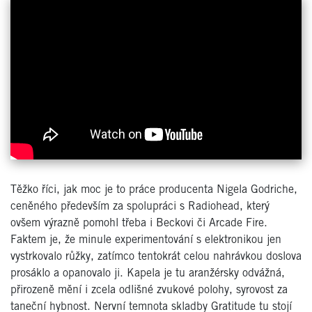
Těžko říci, jak moc je to práce producenta Nigela Godriche,
ceněného především za spolupráci s Radiohead, který
ovšem výrazně pomohl třeba i Beckovi či Arcade Fire.
Faktem je, že minule experimentování s elektronikou jen
vystrkovalo růžky, zatímco tentokrát celou nahrávkou doslova
prosáklo a opanovalo ji. Kapela je tu aranžérsky odvážná,
přirozeně mění i zcela odlišné zvukové polohy, syrovost za
taneční hybnost. Nervní temnota skladby Gratitude tu stojí