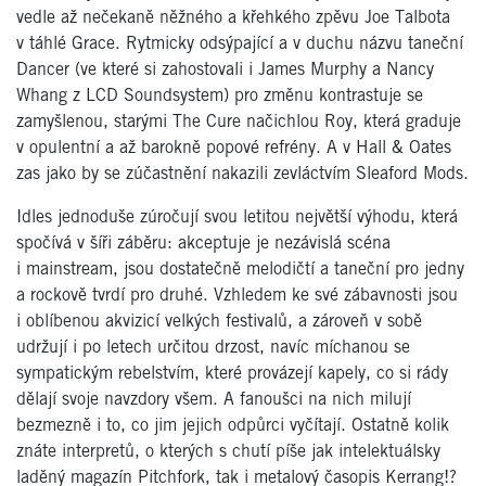
vedle až nečekaně něžného a křehkého zpěvu Joe Talbota
v táhlé Grace. Rytmicky odsýpající a v duchu názvu taneční
Dancer (ve které si zahostovali i James Murphy a Nancy
Whang z LCD Soundsystem) pro změnu kontrastuje se
zamyšlenou, starými The Cure načichlou Roy, která graduje
v opulentní a až barokně popové refrény. A v Hall & Oates
zas jako by se zúčastnění nakazili zevláctvím Sleaford Mods.
Idles jednoduše zúročují svou letitou největší výhodu, která
spočívá v šíři záběru: akceptuje je nezávislá scéna
i mainstream, jsou dostatečně melodičtí a taneční pro jedny
a rockově tvrdí pro druhé. Vzhledem ke své zábavnosti jsou
i oblíbenou akvizicí velkých festivalů, a zároveň v sobě
udržují i po letech určitou drzost, navíc míchanou se
sympatickým rebelstvím, které provázejí kapely, co si rády
dělají svoje navzdory všem. A fanoušci na nich milují
bezmezně i to, co jim jejich odpůrci vyčítají. Ostatně kolik
znáte interpretů, o kterých s chutí píše jak intelektuálsky
laděný magazín Pitchfork, tak i metalový časopis Kerrang!?