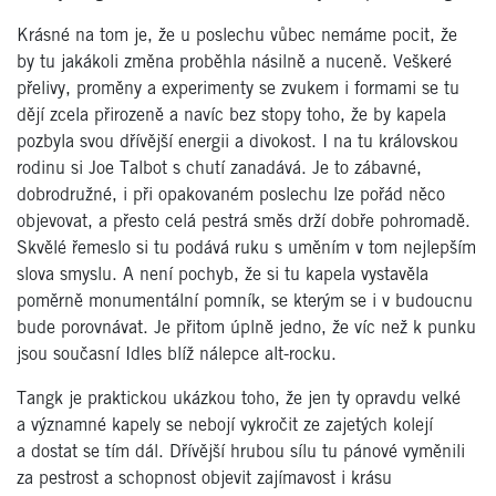
Krásné na tom je, že u poslechu vůbec nemáme pocit, že
by tu jakákoli změna proběhla násilně a nuceně. Veškeré
přelivy, proměny a experimenty se zvukem i formami se tu
dějí zcela přirozeně a navíc bez stopy toho, že by kapela
pozbyla svou dřívější energii a divokost. I na tu královskou
rodinu si Joe Talbot s chutí zanadává. Je to zábavné,
dobrodružné, i při opakovaném poslechu lze pořád něco
objevovat, a přesto celá pestrá směs drží dobře pohromadě.
Skvělé řemeslo si tu podává ruku s uměním v tom nejlepším
slova smyslu. A není pochyb, že si tu kapela vystavěla
poměrně monumentální pomník, se kterým se i v budoucnu
bude porovnávat. Je přitom úplně jedno, že víc než k punku
jsou současní Idles blíž nálepce alt-rocku.
Tangk je praktickou ukázkou toho, že jen ty opravdu velké
a významné kapely se nebojí vykročit ze zajetých kolejí
a dostat se tím dál. Dřívější hrubou sílu tu pánové vyměnili
za pestrost a schopnost objevit zajímavost i krásu