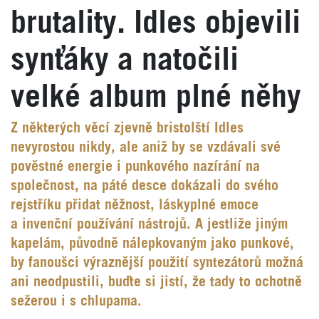
brutality. Idles objevili
synťáky a natočili
velké album plné něhy
Z některých věcí zjevně bristolští Idles
nevyrostou nikdy, ale aniž by se vzdávali své
pověstné energie i punkového nazírání na
společnost, na páté desce dokázali do svého
rejstříku přidat něžnost, láskyplné emoce
a invenční používání nástrojů. A jestliže jiným
kapelám, původně nálepkovaným jako punkové,
by fanoušci výraznější použití syntezátorů možná
ani neodpustili, buďte si jistí, že tady to ochotně
sežerou i s chlupama.