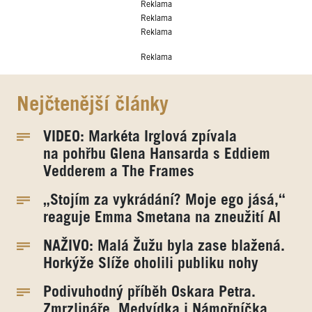
Reklama
Reklama
Reklama
Reklama
Nejčtenější články
VIDEO: Markéta Irglová zpívala
na pohřbu Glena Hansarda s Eddiem
Vedderem a The Frames
„Stojím za vykrádání? Moje ego jásá,“
reaguje Emma Smetana na zneužití AI
NAŽIVO: Malá Žužu byla zase blažená.
Horkýže Slíže oholili publiku nohy
Podivuhodný příběh Oskara Petra.
Zmrzlináře, Medvídka i Námořníčka