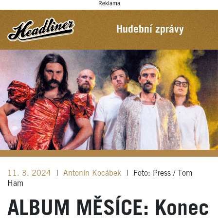
Reklama
Hudební zprávy
11. 3. 2024
|
Antonín Kocábek
|
Foto: Press / Tom
Ham
ALBUM MĚSÍCE: Konec