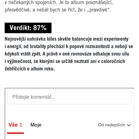
v nečekaných spojeních. Je to album povznášející,
přesvědčivé, a nebál bych se říct, že i „pravdivé“.
Verdikt: 87%
Nejnovější nahrávka Idles skvěle balancuje mezi experimenty
i energií, od brutality přechází k popové rozmanitosti a nebojí se
kdykoli vrátit zpět. A právě v oné rovnováze odhaluje svou sílu
i výjimečnost, se kterými se určitě neztratí ani v celoročních
žebříčcích o album roku.