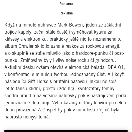
Reklama
Reklama
Když na minulé nahrávce Mark Bowen, jeden ze základní
trojice kapely, začal stále častěji vyměňovat kytaru za
klávesy a elektroniku, prakticky ještě nic to neznamenalo;
album Crawler sklidilo uznalé reakce za rockovou energii,
a o skupině se stále mluvilo jako o hardcore-punku či post-
punku. Zmiňovány byly i vlivy noise rocku či grindcoru.
Aktuální desku ovšem otevírá elektronická balada IDEA 01,
v konfrontaci s minulou tvorbou jednoznačný úlet. A i když
následující Gift Horse s brutální basovou linkou nejspíš
letité fans uklidní, přesto i zde hrají syntezátory temný
spodní proud a na většině nahrávky pak v nástrojovém parku
jednoznačně dominují. Vybrnkávanými tóny klavíru po celou
dobu provázená A Gospel by pak v minulosti zřejmě byla
naprosto nemyslitelná.