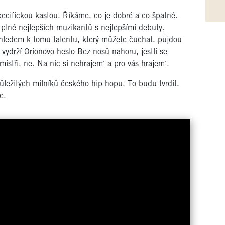
pecifickou kastou. Říkáme, co je dobré a co špatné.
i plné nejlepších muzikantů s nejlepšími debuty.
zhledem k tomu talentu, který můžete čuchat, půjdou
vydrží Orionovo heslo Bez nosů nahoru, jestli se
istři, ne. Na nic si nehrajem‘ a pro vás hrajem‘.
ůležitých milníků českého hip hopu. To budu tvrdit,
e.