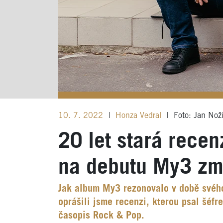
10. 7. 2022
|
Honza Vedral
|
Foto: Jan Nož
20 let stará recen
na debutu My3 změ
Jak album My3 rezonovalo v době svého
oprášili jsme recenzi, kterou psal šéf
časopis Rock & Pop.