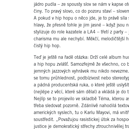
jádro pudla – ze spousty slov se nám v kapse ote
činy. To pravý slovo, co do pozoru staví – slov
A pokud v hip hopu o něco jde, je to právě síl
hlavy, že přesně tohle je jim jasné – když jsou
stylizuje do role kazatele a LA4 – třetí z party –
charisma mu ale nechybí. Měkčí, melodičtější h
čistý hip hop.
Teď je ještě na řadě otázka: Drží celé album h
a hip hopu zvlášť. Samozřejmě že všechno, co by
jemných jazzových vyhrávek mu nikdo nevezme. J
se tomu průhlednost, podbízivost nebo stereotyp.
a pádná producentská ruka, o které ještě uslyšít
(nejlépe z věcí, které sám dělal) a vkládá je do 
Nejlíp se to projevilo ve skladbě Téma, kterou a
třeba sledovat pozorně. Zdánlivě nahodilá textov
amerických syslech, tu o Karlu Mayovi, má vnitř
soustředit. „Považujou rasistickej útok za hosp
justice je demokratický střechy ztrouchnivělej t