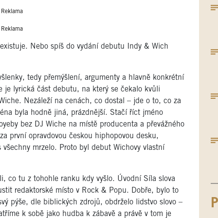
Reklama
Reklama
 existuje. Nebo spíš do vydání debutu Indy & Wich
yšlenky, tedy přemýšlení, argumenty a hlavně konkrétní
 je lyrická část debutu, na který se čekalo kvůli
che. Nezáleží na cenách, co dostal – jde o to, co za
éna byla hodně jiná, prázdnější. Stačí říct jméno
boyeby bez DJ Wiche na místě producenta a převážného
 za první opravdovou českou hiphopovou desku,
ás všechny mrzelo. Proto byl debut Wichovy vlastní
i, co tu z tohohle ranku kdy vyšlo. Úvodní Síla slova
ustit redaktorské místo v Rock & Popu. Dobře, bylo to
P
vý pýše, dle biblických zdrojů, obdrželo lidstvo slovo –
Patříme k sobě jako hudba k zábavě a právě v tom je