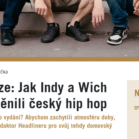
ička
ze: Jak Indy a Wich
N
nili český hip hop
 vydání? Abychom zachytili atmosféru doby,
redaktor Headlineru pro svůj tehdy domovský