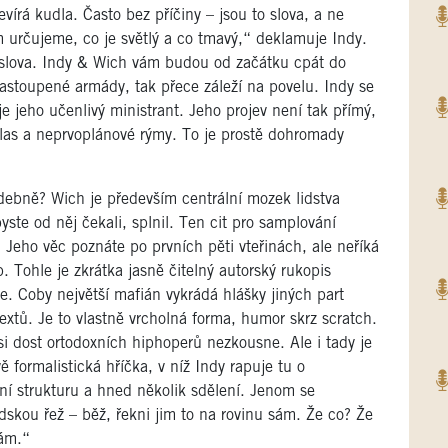
vírá kudla. Často bez příčiny – jsou to slova, a ne
em určujeme, co je světlý a co tmavý,“ deklamuje Indy.
a slova. Indy & Wich vám budou od začátku cpát do
 nastoupené armády, tak přece záleží na povelu. Indy se
 je jeho učenlivý ministrant. Jeho projev není tak přímý,
las a neprvoplánové rýmy. To je prostě dohromady
udebně? Wich je především centrální mozek lidstva
ste od něj čekali, splnil. Ten cit pro samplování
eho věc poznáte po prvních pěti vteřinách, ale neříká
 Tohle je zkrátka jasně čitelný autorský rukopis
e. Coby největší mafián vykrádá hlášky jiných part
textů. Je to vlastně vrcholná forma, humor skrz scratch.
si dost ortodoxních hiphoperů nezkousne. Ale i tady je
ě formalistická hříčka, v níž Indy rapuje tu o
ní strukturu a hned několik sdělení. Jenom se
odskou řež – běž, řekni jim to na rovinu sám. Že co? Že
rám.“