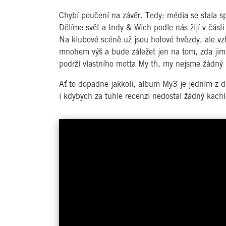
Chybí poučení na závěr. Tedy: média se stala s
Dělíme svět a Indy & Wich podle nás žijí v část
Na klubové scéně už jsou hotové hvězdy, ale v
mnohem výš a bude záležet jen na tom, zda jim 
podrží vlastního motta My tři, my nejsme žádný m
Ať to dopadne jakkoli, album My3 je jedním z d
i kdybych za tuhle recenzi nedostal žádný kachl