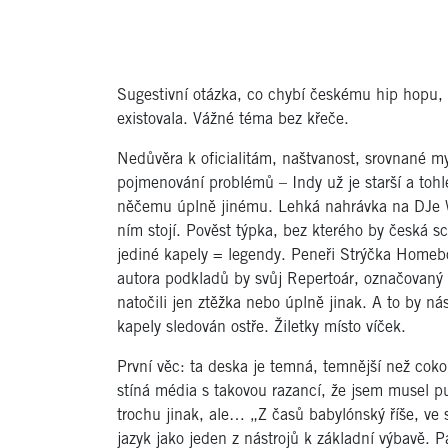
Sugestivní otázka, co chybí českému hip hopu,
existovala. Vážné téma bez křeče.
Nedůvěra k oficialitám, naštvanost, srovnané m
pojmenování problémů – Indy už je starší a tohle
něčemu úplně jinému. Lehká nahrávka na DJe Wi
ním stojí. Pověst týpka, bez kterého by česká sc
jediné kapely = legendy. Peneři Strýčka Home
autora podkladů by svůj Repertoár, označovaný
natočili jen ztěžka nebo úplně jinak. A to by n
kapely sledován ostře. Žiletky místo víček.
První věc: ta deska je temná, temnější než cokol
stíná média s takovou razancí, že jsem musel p
trochu jinak, ale… „Z časů babylónský říše, ve s
jazyk jako jeden z nástrojů k základní výbavě. 