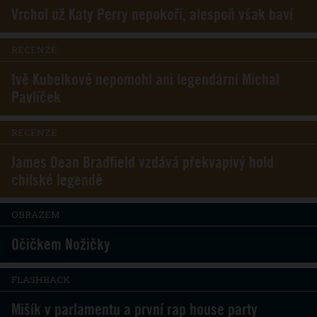
Vrchol už Katy Perry nepokoří, alespoň však baví
RECENZE
Ivě Kubelkové nepomohl ani legendární Michal
Pavlíček
RECENZE
James Dean Bradfield vzdává překvapivý hold
chilské legendě
OBRAZEM
Očičkem Nožičky
FLASHBACK
Mišík v parlamentu a první rap house party