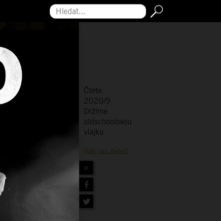
Hledat...
Čtete:
2020/9
Držíme
oldschoolovou
vlajku
Našli jste chybu?
×