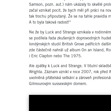
Samson, pozn. aut.) nám ukázaly to skvělé pro
začal vznikat pocit, že bych měl při práci na n
tak trochu připoutaný. Že se na tahle pravidla m
A to byla taková radost!“
Ne že by Luck and Strange vznikala v rodinném 
se podílela řada zkušených doprovodných hudeb
londýnských studií British Grove patřících dalš
zde částečně nahrál už album On an Island, Rol
i Eric Clapton nebo The 1975.
Ale zpátky k Luck and Strange. V titulní skladb
Wrighta. Záznam
vznikl v roce 2007, rok před W
uvolněná přátelská setkání a zároveň profesion
Gilmourovým sussexským domem.