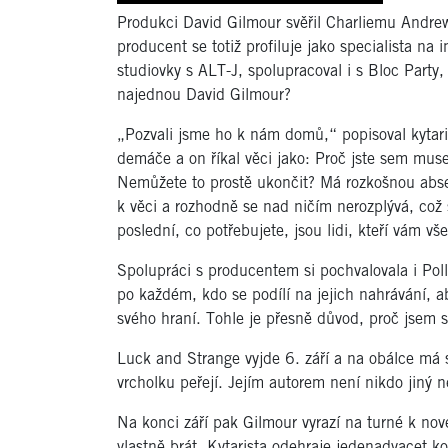
Produkci David Gilmour svěřil Charliemu Andre
producent se totiž profiluje jako specialista na
studiovky s ALT-J, spolupracoval i s Bloc Party, 
najednou
David Gilmour?
„Pozvali jsme ho k nám domů,“ popisoval kytaris
demáče a on říkal věci jako: Proč jste sem mus
Nemůžete to prostě ukončit? Má rozkošnou abse
k věci a rozhodně se nad ničím nerozplývá, což s
poslední, co potřebujete, jsou lidi, kteří vám vš
Spolupráci s producentem si pochvalovala i Pol
po každém, kdo se podílí na jejich nahrávání, 
svého hraní. Tohle je přesně důvod, proč jsem s
Luck and Strange vyjde 6. září a na obálce má su
vrcholku peřejí. Jejím autorem není nikdo jiný n
Na konci září pak Gilmour vyrazí na turné k nové
vlastně brát. Kytarista odehraje jedenadvacet 