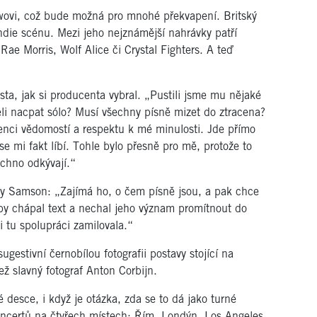
wovi, což bude možná pro mnohé překvapení. Britský
 indie scénu. Mezi jeho nejznámější nahrávky patří
Rae Morris, Wolf Alice či Crystal Fighters. A teď
ta, jak si producenta vybral. „Pustili jsme mu nějaké
eli nacpat sólo? Musí všechny písně mizet do ztracena?
nci vědomostí a respektu k mé minulosti. Jde přímo
e mi fakt líbí. Tohle bylo přesně pro mě, protože to
echno odkývají.“
ly Samson: „Zajímá ho, o čem písně jsou, a pak chce
aby chápal text a nechal jeho význam promítnout do
i tu spolupráci zamilovala.“
gestivní černobílou fotografii postavy stojící na
ež slavný fotograf Anton Corbijn.
 desce, i když je otázka, zda se to dá jako turné
koncertů na čtyřech místech: Řím, Londýn, Los Angeles