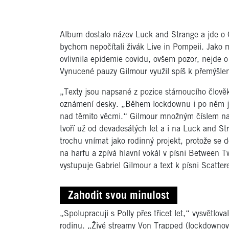
Album dostalo název Luck and Strange a jde o 
bychom nepočítali živák Live in Pompeii. Jako 
ovlivnila epidemie covidu, ovšem pozor, nejde o
Vynucené pauzy Gilmour využil spíš k přemýšlení
„Texty jsou napsané z pozice stárnoucího člově
oznámení desky. „Během lockdownu i po něm js
nad těmito věcmi.“ Gilmour množným číslem nar
tvoří už od devadesátých let a i na Luck and St
trochu vnímat jako rodinný projekt, protože se d
na harfu a zpívá hlavní vokál v písni Between 
vystupuje Gabriel Gilmour a text k písni Scatter
Zahodit svou minulost
„Spolupracuji s Polly přes třicet let,“ vysvětlov
rodinu. „Živé streamy Von Trapped (lockdownov