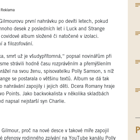
Reklama
Gilmourovu první nahrávku po devíti letech, pokud
mnoho desek z posledních let i Luck and Strange
 covidové album složené či natočené v izolaci.
 a filozofování.
ka, smrt už je všudypřítomná,“ popsal novinářům při
me strávili hodně času rozprávěním a přemýšlením
ážel na svou ženu, spisovatelku Polly Samson, s níž
range se postarala o většinu textů. Album se dá tak
o nahrávání zapojily i jejich děti. Dcera Romany hraje
Two Points. Jako
back
vokalista v několika skladbách
ed napsal nejstarší syn Charlie.
P
al Gilmour, proč na nové desce v takové míře zapojil
é přenosy rodinného zpívání na YouTube kanálu Polly