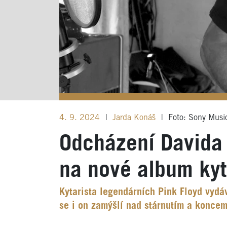
4. 9. 2024
|
Jarda Konáš
|
Foto: Sony Musi
Odcházení Davida 
na nové album kyt
Kytarista legendárních Pink Floyd vydá
se i on zamýšlí nad stárnutím a koncem