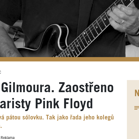
c
Gilmoura. Zaostřeno
N
aristy Pink Floyd
vá pátou sólovku. Tak jako řada jeho kolegů
.
Reklama