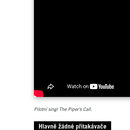
Pilotní singl The Piper’s Call.
Hlavně žádné přitakávače