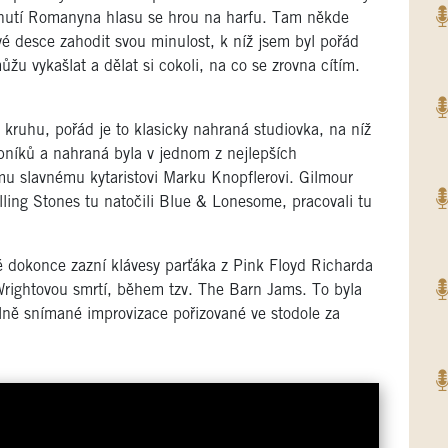
lnutí Romanyna hlasu se hrou na harfu. Tam někde
ové desce zahodit svou minulost, k níž jsem byl pořád
ůžu vykašlat a dělat si cokoli, na co se zrovna cítím.
kruhu, pořád je to klasicky nahraná studiovka, na níž
níků a nahraná byla v jednom z nejlepších
ímu slavnému kytaristovi Marku Knopflerovi. Gilmour
ling Stones tu natočili Blue & Lonesome, pracovali tu
ě dokonce zazní klávesy parťáka z Pink Floyd Richarda
rightovou smrtí,
během tzv. The Barn Jams. To byla
álně snímané improvizace pořizované ve stodole za