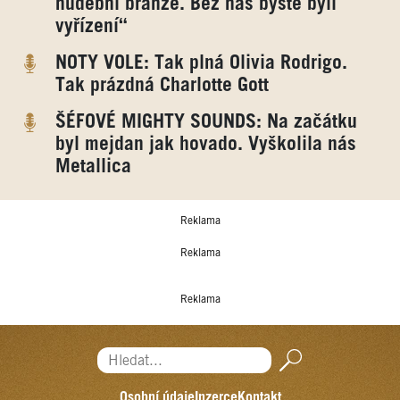
hudební branže. Bez nás byste byli
vyřízení“
NOTY VOLE: Tak plná Olivia Rodrigo.
Tak prázdná Charlotte Gott
ŠÉFOVÉ MIGHTY SOUNDS: Na začátku
byl mejdan jak hovado. Vyškolila nás
Metallica
Reklama
Reklama
Reklama
Hledat...
Osobní údaje
Inzerce
Kontakt