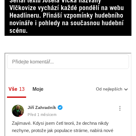
Seriál textů Josefa Vlčka nazvaný
Vlčkovize vychází každé pondělí na webu
Headlineru. Přináší vzpomínky hudebního
novináře i pohledy na současnou hudební
scénu.