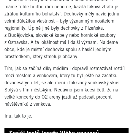
máme tuhle hudbu rádi nebo ne, každá taková ztráta je
ztrátou kulturního bohatství. Dechovky měly navíc jednu
velmi důležitou vlastnost – byly významným nositelem
regionality. Úplně jiné byly dechovky z Plzeňska,
z Budějovicka, slovácké kapely nebo hornické soubory
z Ostravska. A ta lokálnost má i další význam. Najdeme
obce, kde je místní dechovka spolu s hasiči jediným
prostředkem, který stmeluje občany.
Tím, jak se začíná díky médiím i dopravě rozmazávat rozdíl
mezi městem a venkovem, který tu byl ještě na začátku
devadesátých let, se ale mění i takzvaný venkovský vkus.
Splývá s tím městským. Nedávno jsem kdesi četl, že na
velké koncerty do O2 areny jezdí až padesát procent
návštěvníků z venkova.
Inu, tak to je.