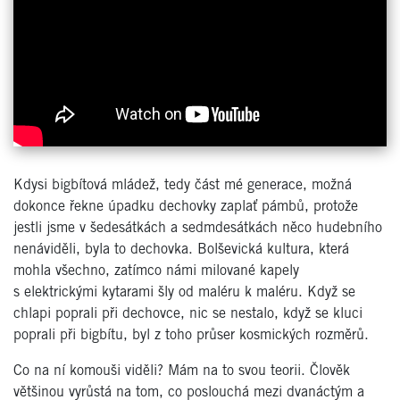
Kdysi bigbítová mládež, tedy část mé generace, možná
dokonce řekne úpadku dechovky zaplať pámbů, protože
jestli jsme v šedesátkách a sedmdesátkách něco hudebního
nenáviděli, byla to dechovka. Bolševická kultura, která
mohla všechno, zatímco námi milované kapely
s elektrickými kytarami šly od maléru k maléru. Když se
chlapi poprali při dechovce, nic se nestalo, když se kluci
poprali při bigbítu, byl z toho průser kosmických rozměrů.
Co na ní komouši viděli? Mám na to svou teorii. Člověk
většinou vyrůstá na tom, co poslouchá mezi dvanáctým a