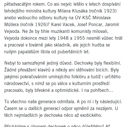
pětadvacátým rokem. Co asi nejvíc letělo v letech dospívání
tehdejšího ministra kultury Milana Klusáka (ročník 1923)
anebo vedoucího odboru kultury na ÚV KSČ Miroslava
Müllera (ročník 1926)? Karel Vacek, Josef Poncar, Jaromír
Vejvoda. Ne že by tihle muzikanti komunisty milovali,
Vejvoda dokonce mezi lety 1948 a 1955 nesměl vůbec hrát
a pracoval v továrně jako skladník, ale jejich hudba se
rudým papalášům líbila od pubertálních let.
Nebyl to samozřejmě jediný důvod. Dechovky byly flexibilní.
Žádné převážení klavírů a někdy ani stěhování bicích. Byly
jakýmsi pokračováním umírajícího folklóru a tudíž i určitého
národovectví, s nímž se po válce v kulturním prostředí
pracovalo, byly břeskné a optimistické. I na pohřbech…
To všechno naše generace odmítala. A po ní i ty následující.
Časem se u dalších generací odpor vyměnil za nezájem. U
těch nejmladších je dechovka něco až exotického.
Přicházíme s úhynem dechovek o něco důležitého? Ať