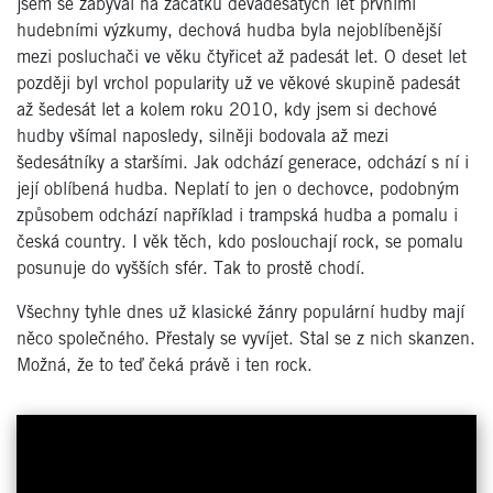
jsem se zabýval na začátku devadesátých let prvními
hudebními výzkumy, dechová hudba byla nejoblíbenější
mezi posluchači ve věku čtyřicet až padesát let. O deset let
později byl vrchol popularity už ve věkové skupině padesát
až šedesát let a kolem roku 2010, kdy jsem si dechové
hudby všímal naposledy, silněji bodovala až mezi
šedesátníky a staršími. Jak odchází generace, odchází s ní i
její oblíbená hudba. Neplatí to jen o dechovce, podobným
způsobem odchází například i trampská hudba a pomalu i
česká country. I věk těch, kdo poslouchají rock, se pomalu
posunuje do vyšších sfér. Tak to prostě chodí.
Všechny tyhle dnes už klasické žánry populární hudby mají
něco společného. Přestaly se vyvíjet. Stal se z nich skanzen.
Možná, že to teď čeká právě i ten rock.