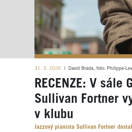
31. 3. 2026
|
David Brada, foto: Philippe-Le
RECENZE: V sále 
Sullivan Fortner vy
v klubu
Jazzový pianista Sullivan Fortner dost