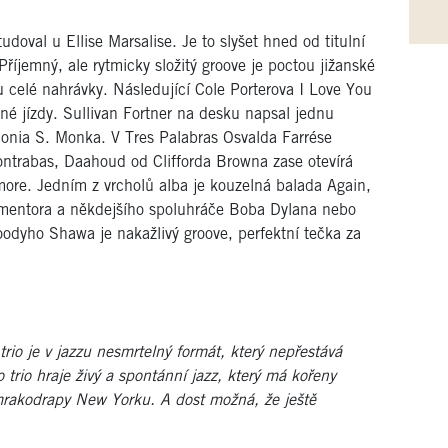
tudoval u Ellise Marsalise. Je to slyšet hned od titulní
říjemný, ale rytmicky složitý groove je poctou jižanské
u celé nahrávky. Následující Cole Porterova I Love You
né jízdy. Sullivan Fortner na desku napsal jednu
onia S. Monka. V Tres Palabras Osvalda Farrése
ontrabas, Daahoud od Clifforda Browna zase otevírá
re. Jedním z vrcholů alba je kouzelná balada Again,
a mentora a někdejšího spoluhráče Boba Dylana nebo
odyho Shawa je nakažlivý groove, perfektní tečka za
rio je v jazzu nesmrtelný formát, který nepřestává
trio hraje živý a spontánní jazz, který má kořeny
mrakodrapy New Yorku. A dost možná, že ještě