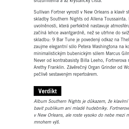
srozumitelná a až krystalicky čistá.
Sullivan Fortner vyrostl v New Orleans a klavír s
skladby Southern Nights od Allena Toussainta. P
uvolněnosti, která perfektně nastavuje atmosfér
začíná lehce avantgardně, než se utrhne do sviž
skladbu: 9 Bar Tune je povedený odkaz na Thel
zaujme elegantní sólo Petera Washingtona na k
minimalistickým bubenickým sólem Marcus Gilmo
Never od kontrabasisty Billa Leeho, Fortnerov
Arethy Franklin. Závěrečný Organ Grinder od Wo
pečlivě sestaveným repertoárem.
Verdikt
Album Southern Nights je důkazem, že klavírní t
bavit publikum ani mladé hudebníky. Fortnerovo 
v New Orleans, ale roste vysoko do nebe mezi 
mnohem výš.