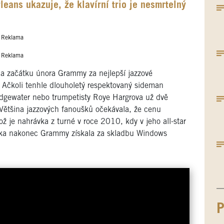
eans ukazuje, že klavírní trio je nesmrtelný
Reklama
Reklama
l na začátku února Grammy za nejlepší jazzové
. Ačkoli tenhle dlouholetý respektovaný sideman
dgewater nebo trumpetisty Roye Hargrova už dvě
 Většina jazzových fanoušků očekávala, že cenu
ž je nahrávka z turné v roce 2010, kdy v jeho all-star
Deska nakonec Grammy získala za skladbu Windows
P