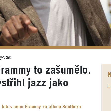
vy-Stab
Grammy to zašumělo.
N
střihl jazz jako
al letos cenu Grammy za album Southern