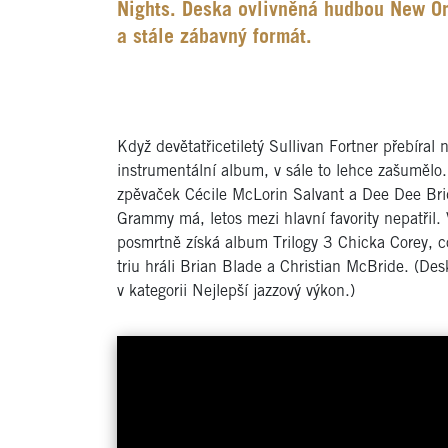
Nights. Deska ovlivněná hudbou New Orl
a stále zábavný formát.
Když devětatřicetiletý Sullivan Fortner přebíra
instrumentální album, v sále to lehce zašumělo
zpěvaček Cécile McLorin Salvant a Dee Dee Bri
Grammy má, letos mezi hlavní favority nepatřil.
posmrtně získá album Trilogy 3 Chicka Corey, co
triu hráli Brian Blade a Christian McBride. (
v kategorii Nejlepší jazzový výkon.)