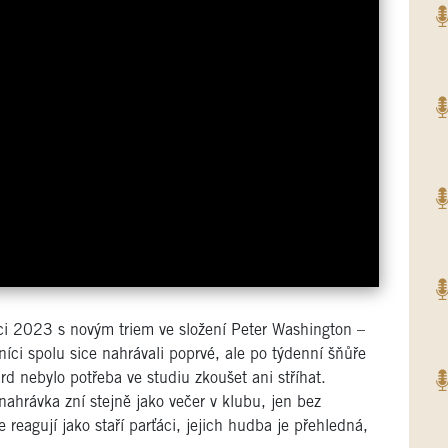
ci 2023 s novým triem ve složení Peter Washington –
íci spolu sice nahrávali poprvé, ale po týdenní
šňůře
 nebylo potřeba ve studiu zkoušet ani stříhat.
ahrávka zní stejně jako večer v klubu, jen bez
reagují jako staří parťáci, jejich hudba je přehledná,