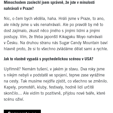
Mimochodem zaslechl jsem správně, že jste v minulosti
nahrávali v Praze?
Nic, o čem bych věděla, haha. Hráli jsme v Praze, to ano,
ale nikdy jsme u vás nenahrávali. Ale po pravdě by mě to
dost zajímalo, zkusit něco jiného s jinými lidmi a jinými
postupy. Vím, že třeba japonští Kikagaku Moyo nahrávali
v Česku. Na druhou stranu nás Sugar Candy Mountain baví
hlavně proto, že si to všechno zvládáme dělat sami a rychle.
Jak to vlastně vypadá s psychedelickou scénou v USA?
Upřímně? Nemám tušení, v jakém je stavu. Dva roky jsme
s nikým nebyli v podstatě ve spojení, teprve zase vyrážíme
na cesty. Tak musíme nejdřív zjistit, co všechno se změnilo.
Kapely, promotéři, kluby, festivaly, hodně lidí určitě
skončilo… Ale vidím to pozitivně, přijdou nové tváře, které
scénu oživí.