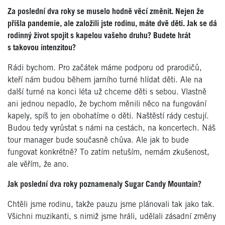
Za poslední dva roky se muselo hodně věcí změnit. Nejen že
přišla pandemie, ale založili jste rodinu, máte dvě děti. Jak se dá
rodinný život spojit s kapelou vašeho druhu? Budete hrát
s takovou intenzitou?
Rádi bychom. Pro začátek máme podporu od prarodičů,
kteří nám budou během jarního turné hlídat děti. Ale na
další turné na konci léta už chceme děti s sebou. Vlastně
ani jednou nepadlo, že bychom měnili něco na fungování
kapely, spíš to jen obohatíme o děti. Naštěstí rády cestují.
Budou tedy vyrůstat s námi na cestách, na koncertech. Náš
tour manager bude současně chůva. Ale jak to bude
fungovat konkrétně? To zatím netuším, nemám zkušenost,
ale věřím, že ano.
Jak poslední dva roky poznamenaly Sugar Candy Mountain?
Chtěli jsme rodinu, takže pauzu jsme plánovali tak jako tak.
Všichni muzikanti, s nimiž jsme hráli, udělali zásadní změny