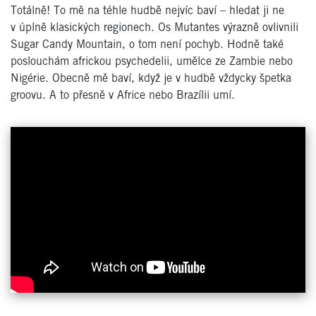
Totálně! To mě na téhle hudbě nejvíc baví – hledat ji ne
v úplně klasických regionech. Os Mutantes výrazně ovlivnili
Sugar Candy Mountain, o tom není pochyb. Hodně také
poslouchám africkou psychedelii, umělce ze Zambie nebo
Nigérie. Obecně mě baví, když je v hudbě vždycky špetka
groovu. A to přesně v Africe nebo Brazílii umí.