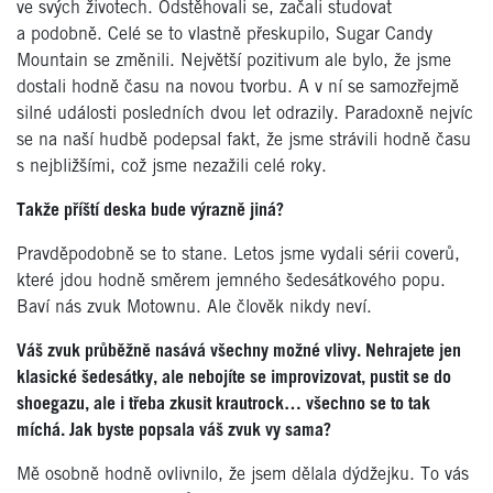
ve svých životech. Odstěhovali se, začali studovat
a podobně. Celé se to vlastně přeskupilo, Sugar Candy
Mountain se změnili. Největší pozitivum ale bylo, že jsme
dostali hodně času na novou tvorbu. A v ní se samozřejmě
silné události posledních dvou let odrazily. Paradoxně nejvíc
se na naší hudbě podepsal fakt, že jsme strávili hodně času
s nejbližšími, což jsme nezažili celé roky.
Takže příští deska bude výrazně jiná?
Pravděpodobně se to stane. Letos jsme vydali sérii coverů,
které jdou hodně směrem jemného šedesátkového popu.
Baví nás zvuk Motownu. Ale člověk nikdy neví.
Váš zvuk průběžně nasává všechny možné vlivy. Nehrajete jen
klasické šedesátky, ale nebojíte se improvizovat, pustit se do
shoegazu, ale i třeba zkusit krautrock… všechno se to tak
míchá. Jak byste popsala váš zvuk vy sama?
Mě osobně hodně ovlivnilo, že jsem dělala dýdžejku. To vás