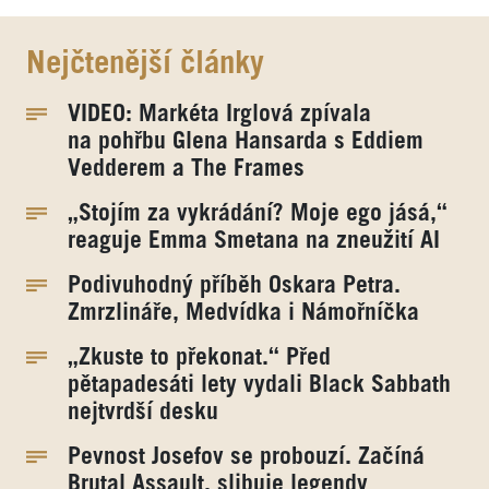
Nejčtenější články
VIDEO: Markéta Irglová zpívala
na pohřbu Glena Hansarda s Eddiem
Vedderem a The Frames
„Stojím za vykrádání? Moje ego jásá,“
reaguje Emma Smetana na zneužití AI
Podivuhodný příběh Oskara Petra.
Zmrzlináře, Medvídka i Námořníčka
„Zkuste to překonat.“ Před
pětapadesáti lety vydali Black Sabbath
nejtvrdší desku
Pevnost Josefov se probouzí. Začíná
Brutal Assault, slibuje legendy