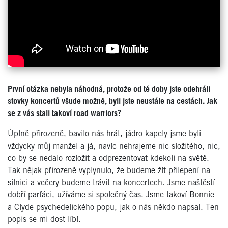
První otázka nebyla náhodná, protože od té doby jste odehráli
stovky koncertů všude možně, byli jste neustále na cestách. Jak
se z vás stali takoví road warriors?
Úplně přirozeně, bavilo nás hrát, jádro kapely jsme byli
vždycky můj manžel a já, navíc nehrajeme nic složitého, nic,
co by se nedalo rozložit a odprezentovat kdekoli na světě.
Tak nějak přirozeně vyplynulo, že budeme žít přilepení na
silnici a večery budeme trávit na koncertech. Jsme naštěstí
dobří parťáci, užíváme si společný čas. Jsme takoví Bonnie
a Clyde psychedelického popu, jak o nás někdo napsal. Ten
popis se mi dost líbí.