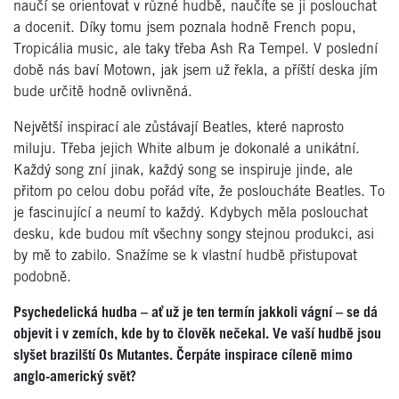
naučí se orientovat v různé hudbě, naučíte se ji poslouchat
a docenit. Díky tomu jsem poznala hodně French popu,
Tropicália music, ale taky třeba Ash Ra Tempel. V poslední
době nás baví Motown, jak jsem už řekla, a příští deska jím
bude určitě hodně ovlivněná.
Největší inspirací ale zůstávají Beatles, které naprosto
miluju. Třeba jejich White album je dokonalé a unikátní.
Každý song zní jinak, každý song se inspiruje jinde, ale
přitom po celou dobu pořád víte, že posloucháte Beatles. To
je fascinující a neumí to každý. Kdybych měla poslouchat
desku, kde budou mít všechny songy stejnou produkci, asi
by mě to zabilo. Snažíme se k vlastní hudbě přistupovat
podobně.
Psychedelická hudba – ať už je ten termín jakkoli vágní – se dá
objevit i v zemích, kde by to člověk nečekal. Ve vaší hudbě jsou
slyšet brazilští Os Mutantes. Čerpáte inspirace cíleně mimo
anglo-americký svět?