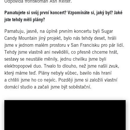
Odpovídá frontwoman Ash Reiter.
Pamatujete si svůj první koncert? Vzpomínáte si, jaký byl? Jaké
jste tehdy měli plány?
Pamatuju, jasně, na úplně prvním koncertu byli Sugar
Candy Mountain jiný projekt, bylo nás tehdy deset, hráli
jsme v jednom malém prostoru v San Francisku pro pár lidí.
Tehdy jsme vlastně ani nevěděli, co přesně chceme hrát,
sestavy se neustále měnily, jednu chvilku jsme byli
elektropopové duo. Trvalo to dlouho, než jsme našli zvuk,
který máme teď. Plány nebyly vůbec, bavilo nás hraní
a chtěli jsme ho co nejvíc. Později jsme si založili vlastní
domácí studio a začali jsme být soběstační.