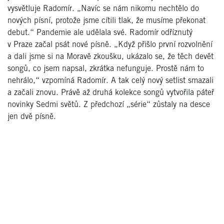
vysvětluje Radomír. „Navíc se nám nikomu nechtělo do
nových písní, protože jsme cítili tlak, že musíme překonat
debut.“ Pandemie ale udělala své. Radomír odříznutý
v Praze začal psát nové písně. „Když přišlo první rozvolnění
a dali jsme si na Moravě zkoušku, ukázalo se, že těch devět
songů, co jsem napsal, zkrátka nefunguje. Prostě nám to
nehrálo,“ vzpomíná Radomír. A tak celý nový setlist smazali
a začali znovu. Právě až druhá kolekce songů vytvořila páteř
novinky Sedmi světů. Z předchozí „série“ zůstaly na desce
jen dvě písně.