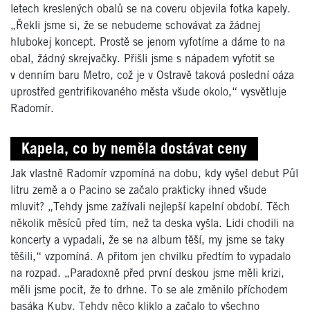
letech kreslených obalů se na coveru objevila fotka kapely.
„Řekli jsme si, že se nebudeme schovávat za žádnej
hlubokej koncept. Prostě se jenom vyfotíme a dáme to na
obal, žádný skrejvačky. Přišli jsme s nápadem vyfotit se
v denním baru Metro, což je v Ostravě taková poslední oáza
uprostřed gentrifikovaného města všude okolo,“ vysvětluje
Radomír.
Kapela, co by neměla dostávat ceny
Jak vlastně Radomír vzpomíná na dobu, kdy vyšel debut Půl
litru země a o Pacino se začalo prakticky ihned všude
mluvit? „Tehdy jsme zažívali nejlepší kapelní období. Těch
několik měsíců před tím, než ta deska vyšla. Lidi chodili na
koncerty a vypadali, že se na album těší, my jsme se taky
těšili,“ vzpomíná. A přitom jen chvilku předtím to vypadalo
na rozpad. „Paradoxně před první deskou jsme měli krizi,
měli jsme pocit, že to drhne. To se ale změnilo příchodem
basáka Kuby. Tehdy něco kliklo a začalo to všechno