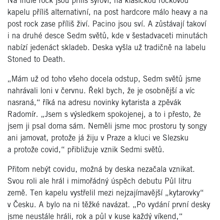
Na indie rock jsou příliš syroví, na klasickou rockovou
kapelu příliš alternativní, na post hardcore málo heavy a na
post rock zase příliš živí. Pacino jsou sví. A zůstávají takoví
i na druhé desce Sedm světů, kde v šestadvaceti minutách
nabízí jedenáct skladeb. Deska vyšla už tradičně na labelu
Stoned to Death.
„Mám už od toho všeho docela odstup, Sedm světů jsme
nahrávali loni v červnu. Řekl bych, že je osobnější a víc
nasraná,“ říká na adresu novinky kytarista a zpěvák
Radomír. „Jsem s výsledkem spokojenej, a to i přesto, že
jsem ji psal doma sám. Neměli jsme moc prostoru ty songy
ani jamovat, protože já žiju v Praze a kluci ve Slezsku
a protože covid,“ přibližuje vznik Sedmi světů.
Přitom nebýt covidu, možná by deska nezačala vznikat.
Svou roli ale hrál i mimořádný úspěch debutu Půl litru
země. Ten kapelu vystřelil mezi nejzajímavější „kytarovky“
v Česku. A bylo na ni těžké navázat. „Po vydání první desky
jsme neustále hráli, rok a půl v kuse každý víkend,“