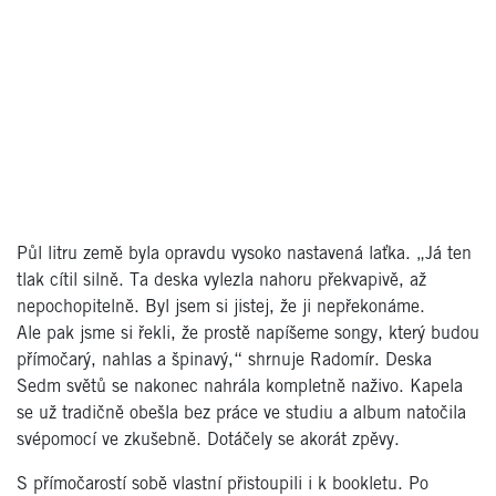
Půl litru země byla opravdu vysoko nastavená laťka. „Já ten
tlak cítil silně. Ta deska vylezla nahoru překvapivě, až
nepochopitelně. Byl jsem si jistej, že ji nepřekonáme.
Ale pak jsme si řekli, že prostě napíšeme songy, který budou
přímočarý, nahlas a špinavý,“ shrnuje Radomír. Deska
Sedm světů se nakonec nahrála kompletně naživo. Kapela
se už tradičně obešla bez práce ve studiu a album natočila
svépomocí ve zkušebně. Dotáčely se akorát zpěvy.
S přímočarostí sobě vlastní přistoupili i k bookletu. Po