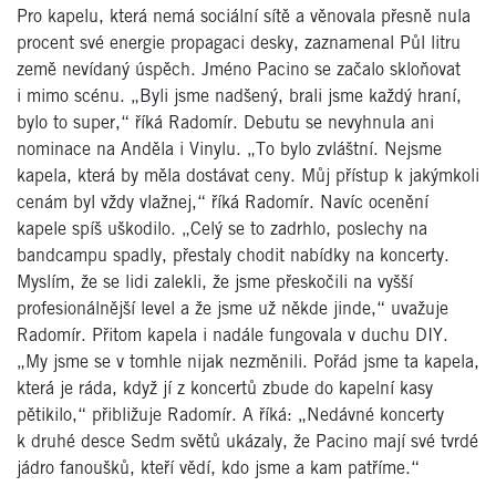
Pro kapelu, která nemá sociální sítě a věnovala přesně nula
procent své energie propagaci desky, zaznamenal Půl litru
země nevídaný úspěch. Jméno Pacino se začalo skloňovat
i mimo scénu. „Byli jsme nadšený, brali jsme každý hraní,
bylo to super,“ říká Radomír. Debutu se nevyhnula ani
nominace na Anděla i Vinylu. „To bylo zvláštní. Nejsme
kapela, která by měla dostávat ceny. Můj přístup k jakýmkoli
cenám byl vždy vlažnej,“ říká Radomír. Navíc ocenění
kapele spíš uškodilo. „Celý se to zadrhlo, poslechy na
bandcampu spadly, přestaly chodit nabídky na koncerty.
Myslím, že se lidi zalekli, že jsme přeskočili na vyšší
profesionálnější level a že jsme už někde jinde,“ uvažuje
Radomír. Přitom kapela i nadále fungovala v duchu DIY.
„My jsme se v tomhle nijak nezměnili. Pořád jsme ta kapela,
která je ráda, když jí z koncertů zbude do kapelní kasy
pětikilo,“ přibližuje Radomír. A říká: „Nedávné koncerty
k druhé desce Sedm světů ukázaly, že Pacino mají své tvrdé
jádro fanoušků, kteří vědí, kdo jsme a kam patříme.“