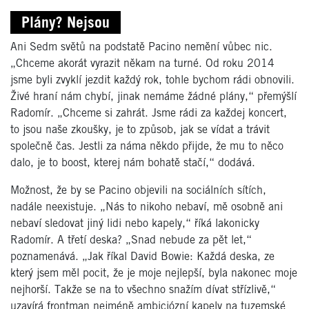
Plány? Nejsou
Ani Sedm světů na podstatě Pacino nemění vůbec nic.
„Chceme akorát vyrazit někam na turné. Od roku 2014
jsme byli zvyklí jezdit každý rok, tohle bychom rádi obnovili.
Živé hraní nám chybí, jinak nemáme žádné plány,“ přemýšlí
Radomír. „Chceme si zahrát. Jsme rádi za každej koncert,
to jsou naše zkoušky, je to způsob, jak se vídat a trávit
společně čas. Jestli za náma někdo přijde, že mu to něco
dalo, je to boost, kterej nám bohatě stačí,“ dodává.
Možnost, že by se Pacino objevili na sociálních sítích,
nadále neexistuje. „Nás to nikoho nebaví, mě osobně ani
nebaví sledovat jiný lidi nebo kapely,“ říká lakonicky
Radomír. A třetí deska? „Snad nebude za pět let,“
poznamenává. „Jak říkal David Bowie: Každá deska, ze
který jsem měl pocit, že je moje nejlepší, byla nakonec moje
nejhorší. Takže se na to všechno snažím dívat střízlivě,“
uzavírá frontman nejméně ambiciózní kapely na tuzemské