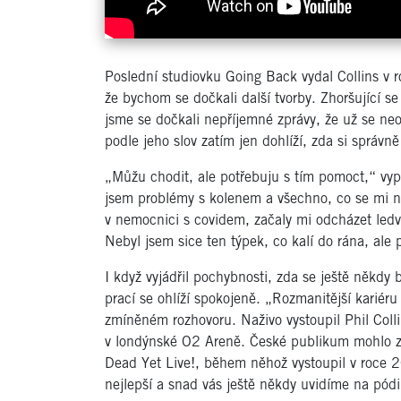
Poslední studiovku Going Back vydal Collins v
že bychom se dočkali další tvorby. Zhoršující s
jsme se dočkali nepříjemné zprávy, že už se neo
podle jeho slov zatím jen dohlíží, zda si správně
„Můžu chodit, ale potřebuju s tím pomoct,“ vy
jsem problémy s kolenem a všechno, co se mi na
v nemocnici s covidem, začaly mi odcházet ledvi
Nebyl jsem sice ten týpek, co kalí do rána, ale
I když vyjádřil pochybnosti, zda se ještě někdy
prací se ohlíží spokojeně. „Rozmanitější kariér
zmíněném rozhovoru. Naživo vystoupil Phil Colli
v londýnské O2 Areně. České publikum mohlo zp
Dead Yet Live!, během něhož vystoupil v roce 
nejlepší a snad vás ještě někdy uvidíme na pódi