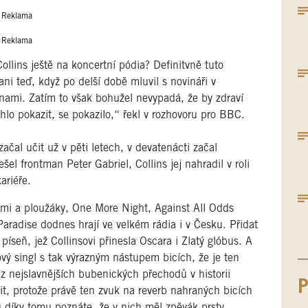
Reklama
Reklama
Collins ještě na koncertní pódia? Definitvně tuto
ni teď, když po delší době mluvil s novináři v
nami. Zatím to však bohužel nevypadá, že by zdraví
lo pokazit, se pokazilo,“ řekl v rozhovoru pro BBC.
čal učit už v pěti letech, v devatenácti začal
l frontman Peter Gabriel, Collins jej nahradil v roli
ariéře.
ěmi a ploužáky, One More Night, Against All Odds
radise dodnes hrají ve velkém rádia i v Česku. Přidat
íseň, jež Collinsovi přinesla Oscara i Zlatý glóbus. A
ový singl s tak výrazným nástupem bicích, že je ten
 nejslavnějších bubenických přechodů v historii
P
it, protože právě ten zvuk na reverb nahraných bicích
ů díky tomu poznáte, že v nich měl zpěvák prsty.