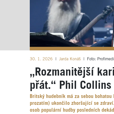
30. 1. 2026
|
Jarda Konáš
|
Foto: Profimed
„Rozmanitější kar
přát.“ Phil Collin
Britský hudebník má za sebou bohatou 
prozatím) ukončilo zhoršující se zdraví
osob populární hudby posledních dekád