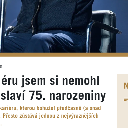
ia
iéru jsem si nemohl
N
s slaví 75. narozeniny
kariéru, kterou bohužel předčasně (a snad
. Přesto zůstává jednou z nejvýraznějších
.