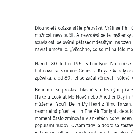
Dlouholetá otázka stále přetrvává. Vrátí se Phil 
možnost nevyloučil. A nevzdává se té myšlenky a
souvislosti se svými pětasedmdesátými narozeni
návrat umožnilo. „Všechno, co se mi na těle moh
Narodil 30. ledna 1951 v Londýně. Na bicí se za
bubnovat ve skupině Genesis. Když z kapely odeše
zpěváka, a od 80. let se začal věnovat i sólové k
Během ní se proslavil hlavně s milostnými písn
(Take a Look at Me Now) nebo Another Day in Pa
můžeme i You’ll Be In My Heart z filmu Tarzan, p
nesmrtelná píseň je i In The Air Tonight, debut
moment často zmiňován v anketách coby jeden z
populární hudby. Ovšem tady je dobré se zastav
je typický Collins. I z nahrávek jiných muzikant