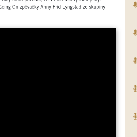
Going On zpěvačky Anny-Frid Lyngstad ze skupiny