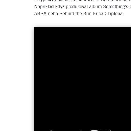
Například když produkoval album Something’s 
ABBA nebo Behind the Sun Erica Claptona.