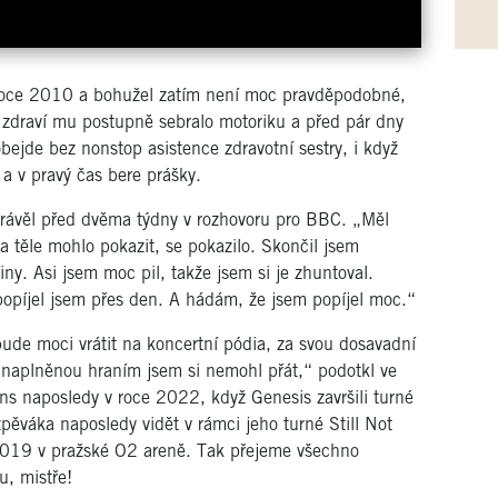
 roce 2010 a bohužel zatím není moc pravděpodobné,
e zdraví mu postupně sebralo motoriku a před pár dny
bejde bez nonstop asistence zdravotní sestry, i když
 a v pravý čas bere prášky.
právěl před dvěma týdny v rozhovoru pro BBC. „Měl
 těle mohlo pokazit, se pokazilo. Skončil jsem
ny. Asi jsem moc pil, takže jsem si je zhuntoval.
 popíjel jsem přes den. A hádám, že jsem popíjel moc.“
 bude moci vrátit na koncertní pódia, za svou dosavadní
u naplněnou hraním jsem si nemohl přát,“ podotkl ve
ns naposledy v roce 2022, když Genesis završili turné
ěváka naposledy vidět v rámci jeho turné Still Not
2019 v pražské O2 areně. Tak přejeme všechno
u, mistře!