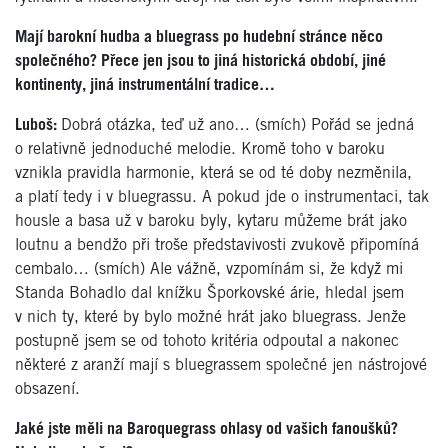
Mají barokní hudba a bluegrass po hudební stránce něco
společného? Přece jen jsou to jiná historická období, jiné
kontinenty, jiná instrumentální tradice…
Luboš:
Dobrá otázka, teď už ano… (smích) Pořád se jedná
o relativně jednoduché melodie. Kromě toho v baroku
vznikla pravidla harmonie, která se od té doby nezměnila,
a platí tedy i v bluegrassu. A pokud jde o instrumentaci, tak
housle a basa už v baroku byly, kytaru můžeme brát jako
loutnu a bendžo při troše představivosti zvukově připomíná
cembalo… (smích) Ale vážně, vzpomínám si, že když mi
Standa Bohadlo dal knížku Šporkovské árie, hledal jsem
v nich ty, které by bylo možné hrát jako bluegrass. Jenže
postupně jsem se od tohoto kritéria odpoutal a nakonec
některé z aranží mají s bluegrassem společné jen nástrojové
obsazení.
Jaké jste měli na Baroquegrass ohlasy od vašich fanoušků?