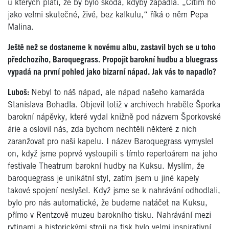
u kterých platí, že by bylo škoda, kdyby zapadla. „Cítím ho
jako velmi skutečné, živé, bez kalkulu,“ říká o něm Pepa
Malina.
Ještě než se dostaneme k novému albu, zastavil bych se u toho
předchozího, Baroquegrass. Propojit barokní hudbu a bluegrass
vypadá na první pohled jako bizarní nápad. Jak vás to napadlo?
Luboš:
Nebyl to náš nápad, ale nápad našeho kamaráda
Stanislava Bohadla. Objevil totiž v archivech hraběte Šporka
barokní nápěvky, které vydal knižně pod názvem Šporkovské
árie a oslovil nás, zda bychom nechtěli některé z nich
zaranžovat pro naši kapelu. I název Baroquegrass vymyslel
on, když jsme poprvé vystoupili s tímto repertoárem na jeho
festivale Theatrum barokní hudby na Kuksu. Myslím, že
baroquegrass je unikátní styl, zatím jsem u jiné kapely
takové spojení neslyšel. Když jsme se k nahrávání odhodlali,
bylo pro nás automatické, že budeme natáčet na Kuksu,
přímo v Rentzově muzeu barokního tisku. Nahrávání mezi
rytinami a historickými stroji na tisk bylo velmi inspirativní.