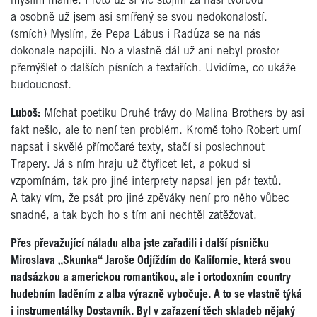
myslím máme. Proto už si víc stojím za naší tvorbou
a osobně už jsem asi smířený se svou nedokonalostí.
(smích) Myslím, že Pepa Lábus i Radůza se na nás
dokonale napojili. No a vlastně dál už ani nebyl prostor
přemýšlet o dalších písních a textařích. Uvidíme, co ukáže
budoucnost.
Luboš:
Míchat poetiku Druhé trávy do Malina Brothers by asi
fakt nešlo, ale to není ten problém. Kromě toho Robert umí
napsat i skvělé přímočaré texty, stačí si poslechnout
Trapery. Já s ním hraju už čtyřicet let, a pokud si
vzpomínám, tak pro jiné interprety napsal jen pár textů.
A taky vím, že psát pro jiné zpěváky není pro něho vůbec
snadné, a tak bych ho s tím ani nechtěl zatěžovat.
Přes převažující náladu alba jste zařadili i další písničku
Miroslava „Skunka“ Jaroše Odjíždím do Kalifornie, která svou
nadsázkou a americkou romantikou, ale i ortodoxním country
hudebním laděním z alba výrazně vybočuje. A to se vlastně týká
i instrumentálky Dostavník. Byl v zařazení těch skladeb nějaký