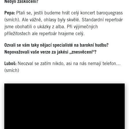
Nebyli zaskočeni?
Pepa:
Ptali se, jestli budeme hrát celý koncert baroquegrass
(smích). Ale vážně, ohlasy byly skvělé. Standardní repertoár
jsme obohatili o ukázky z alba. Při výjimečných
příležitostech ale repertoár hrajeme celý.
Ozvali se vám taky nějací specialisté na barokní hudbu?
Nepovažovali vaše verze za jakési „znesvěcení“?
Luboš:
Neozval se zatím nikdo, asi na nás nemají telefon…
(smích)