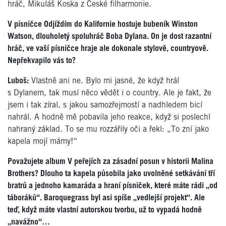
hráč, Mikuláš Koska z České filharmonie.
V písničce Odjíždím do Kalifornie hostuje bubeník Winston
Watson, dlouholetý spoluhráč Boba Dylana. On je dost razantní
hráč, ve vaší písničce hraje ale dokonale stylově, countryově.
Nepřekvapilo vás to?
Luboš:
Vlastně ani ne. Bylo mi jasné, že když hrál
s Dylanem, tak musí něco vědět i o country. Ale je fakt, že
jsem i tak zíral, s jakou samozřejmostí a nadhledem bicí
nahrál. A hodně mě pobavila jeho reakce, když si poslechl
nahraný základ. To se mu rozzářily oči a řekl: „To zní jako
kapela mojí mámy!“
Považujete album V peřejích za zásadní posun v historii Malina
Brothers? Dlouho ta kapela působila jako uvolněné setkávání tří
bratrů a jednoho kamaráda a hraní písniček, které máte rádi „od
táboráků“. Baroquegrass byl asi spíše „vedlejší projekt“. Ale
teď, když máte vlastní autorskou tvorbu, už to vypadá hodně
„navážno“…