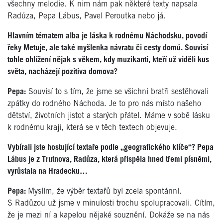
všechny melodie. K nim nám pak některé texty napsala
Radůza, Pepa Lábus, Pavel Peroutka nebo já.
Hlavním tématem alba je láska k rodnému Náchodsku, povodí
řeky Metuje, ale také myšlenka návratu či cesty domů. Souvisí
tohle ohlížení nějak s věkem, kdy muzikanti, kteří už viděli kus
světa, nacházejí pozitiva domova?
Pepa:
Souvisí to s tím, že jsme se všichni bratři sestěhovali
zpátky do rodného Náchoda. Je to pro nás místo našeho
dětství, životních jistot a starých přátel. Máme v sobě lásku
k rodnému kraji, která se v těch textech objevuje.
Vybírali jste hostující textaře podle „geografického klíče“? Pepa
Lábus je z Trutnova, Radůza, která přispěla hned třemi písněmi,
vyrůstala na Hradecku…
Pepa:
Myslím, že výběr textařů byl zcela spontánní.
S Radůzou už jsme v minulosti trochu spolupracovali. Cítím,
že je mezi ní a kapelou nějaké souznění. Dokáže se na nás