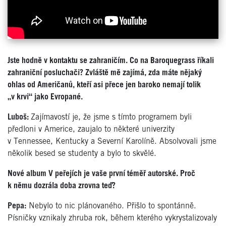
Jste hodně v kontaktu se zahraničím. Co na Baroquegrass říkali
zahraniční posluchači? Zvláště mě zajímá, zda máte nějaký
ohlas od Američanů, kteří asi přece jen baroko nemají tolik
„v krvi“ jako Evropané.
Luboš:
Zajímavostí je, že jsme s tímto programem byli
předloni v Americe, zaujalo to některé univerzity
v Tennessee, Kentucky a Severní Karolíně. Absolvovali jsme
několik besed se studenty a bylo to skvělé.
Nové album V peřejích je vaše první téměř autorské. Proč
k němu dozrála doba zrovna teď?
Pepa:
Nebylo to nic plánovaného. Přišlo to spontánně.
Písničky vznikaly zhruba rok, během kterého vykrystalizovaly