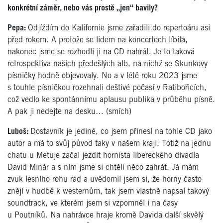
konkrétní záměr, nebo vás prostě „jen“ bavily?
Pepa:
Odjíždím do Kalifornie jsme zařadili do repertoáru asi
před rokem. A protože se lidem na koncertech líbila,
nakonec jsme se rozhodli ji na CD nahrát. Je to taková
retrospektiva našich předešlých alb, na nichž se Skunkovy
písničky hodně objevovaly. No a v létě roku 2023 jsme
s touhle písničkou rozehnali deštivé počasí v Ratibořicích,
což vedlo ke spontánnímu aplausu publika v průběhu písně.
A pak ji nedejte na desku… (smích)
Luboš:
Dostavník je jediné, co jsem přinesl na tohle CD jako
autor a má to svůj původ taky v našem kraji. Totiž na jednu
chatu u Metuje začal jezdit hornista libereckého divadla
David Minár a s ním jsme si chtěli něco zahrát. Já mám
zvuk lesního rohu rád a uvědomil jsem si, že horny často
znějí v hudbě k westernům, tak jsem vlastně napsal takový
soundtrack, ve kterém jsem si vzpomněl i na časy
u Poutníků. Na nahrávce hraje kromě Davida další skvělý