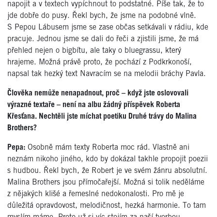
napojit a v textech vypíchnout to podstatné. Píše tak, že to
jde dobře do pusy. Řekl bych, že jsme na podobné vlně.
S Pepou Lábusem jsme se zase občas setkávali v rádiu, kde
pracuje. Jednou jsme se dali do řeči a zjistili jsme, že má
přehled nejen o bigbítu, ale taky o bluegrassu, který
hrajeme. Možná právě proto, že pochází z Podkrkonoší,
napsal tak hezký text Navracím se na melodii bráchy Pavla.
Člověka nemůže nenapadnout, proč – když jste oslovovali
výrazné textaře – není na albu žádný příspěvek Roberta
Křesťana. Nechtěli jste míchat poetiku Druhé trávy do Malina
Brothers?
Pepa:
Osobně mám texty Roberta moc rád. Vlastně ani
neznám nikoho jiného, kdo by dokázal takhle propojit poezii
s hudbou. Řekl bych, že Robert je ve svém žánru absolutní.
Malina Brothers jsou přímočařejší. Možná si tolik neděláme
z nějakých klišé a řemeslné nedokonalosti. Pro mě je
důležitá opravdovost, melodičnost, hezká harmonie. To tam