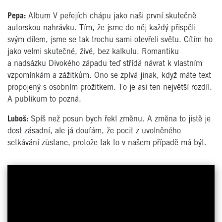
Pepa:
Album V peřejích chápu jako naši první skutečně
autorskou nahrávku. Tím, že jsme do něj každý přispěli
svým dílem, jsme se tak trochu sami otevřeli světu. Cítím ho
jako velmi skutečné, živé, bez kalkulu. Romantiku
a nadsázku Divokého západu teď střídá návrat k vlastním
vzpomínkám a zážitkům. Ono se zpívá jinak, když máte text
propojený s osobním prožitkem. To je asi ten největší rozdíl.
A publikum to pozná.
Luboš:
Spíš než posun bych řekl změnu. A změna to jistě je
dost zásadní, ale já doufám, že pocit z uvolněného
setkávání zůstane, protože tak to v našem případě má být.