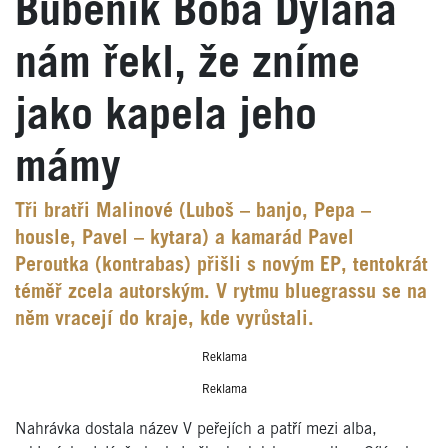
Bubeník Boba Dylana
nám řekl, že zníme
jako kapela jeho
mámy
Tři bratři Malinové (Luboš – banjo, Pepa –
housle, Pavel – kytara) a kamarád Pavel
Peroutka (kontrabas) přišli s novým EP, tentokrát
téměř zcela autorským. V rytmu bluegrassu se na
něm vracejí do kraje, kde vyrůstali.
Reklama
Reklama
Nahrávka dostala název V peřejích a patří mezi alba,