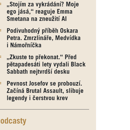
„Stojím za vykrádání? Moje
ego jásá,“ reaguje Emma
Smetana na zneužití AI
Podivuhodný příběh Oskara
Petra. Zmrzlináře, Medvídka
i Námořníčka
„Zkuste to překonat.“ Před
pětapadesáti lety vydali Black
Sabbath nejtvrdší desku
Pevnost Josefov se probouzí.
Začíná Brutal Assault, slibuje
legendy i čerstvou krev
odcasty