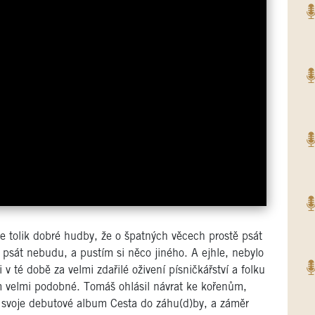
e tolik dobré hudby, že o špatných věcech prostě psát
 psát nebudu, a pustím si něco jiného. A ejhle, nebylo
v té době za velmi zdařilé oživení písničkářství a folku
m velmi podobné. Tomáš ohlásil návrat ke kořenům,
il svoje debutové album Cesta do záhu(d)by, a záměr