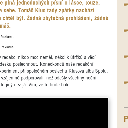
e plná jednoduchých písní o lásce, touze,
a sebe. Tomáš Klus tady zpátky nachází
 chtěl být. Žádná zbytečná prohlášení, žádné
 máš.
Reklama
Reklama
 redakci nikdo moc neměl, několik útržků a věcí
si desku poslechnout. Koneckonců naše redakční
 experiment při společném poslechu Klusova alba Spolu.
e vzájemně podporovali, než odešly všechny noční
do jiný než já. Vím, že to bude bolet.
P