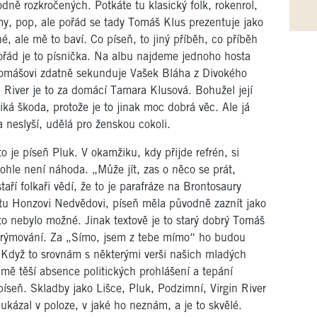
dně rozkročených. Potkáte tu klasický folk, rokenrol,
my, pop, ale pořád se tady Tomáš Klus prezentuje jako
é, ale mě to baví. Co píseň, to jiný příběh, co příběh
e pořád je to písnička. Na albu najdeme jednoho hosta
Tomášovi zdatně sekunduje Vašek Bláha z Divokého
n River je to za domácí Tamara Klusová. Bohužel její
liká škoda, protože je to jinak moc dobrá věc. Ale já
 neslyší, udělá pro ženskou cokoli.
 je píseň Pluk. V okamžiku, kdy přijde refrén, si
tohle není náhoda. „Může jít, zas o něco se prát,
ří folkaři vědí, že to je parafráze na Brontosaury
tu Honzovi Nedvědovi, píseň měla původně zaznít jako
 to nebylo možné. Jinak textově je to starý dobrý Tomáš
lé rýmování. Za „Símo, jsem z tebe mímo“ ho budou
. Když to srovnám s některými verši našich mladých
mě těší absence politických prohlášení a tepání
íseň. Skladby jako Lišce, Pluk, Podzimní, Virgin River
ukázal v poloze, v jaké ho neznám, a je to skvělé.