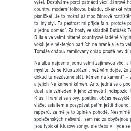
vyšel. Dostáváme porci patnácti věcí, žánrově ho
country, moderní folkovou baladu, cikánské ryt
písničkář. Je to možná až moc žánrově roztříštěn
to jiný styl. Ta pestrost mi přijde fajn, protož
a jednu domácí. Za hosty ve skladbě Batůžek 
Billa a ve velmi niterné countryově laděné Virgi
vokál je v některých partiích na hraně a je to ve
Tomáše chápu: zamilovaný chlap prostě nevidí a
Na albu najdeme jednu velmi zajímavou věc, a to
myslíte, že se Klus zbláznil, než vám dojde, že 
dokud tu nezůstane stát, kámen na kameni“ – sta
a jejich Na kameni kámen. Ano, jedná se o poc
duet, ale vzhledem k jeho zdravotní indispozici
Klus. Hraní si se slovy, poetika, občas nezvyk
vláčet asfaltem a posypávat peřím ještě dlouho
rapperů, za mě je to úplně v pohodě. Nesmírně 
společenských nešvarů, jsem rád za obyčejnou p
jsou typické Klusovy songy, ale třeba v Hyde se 