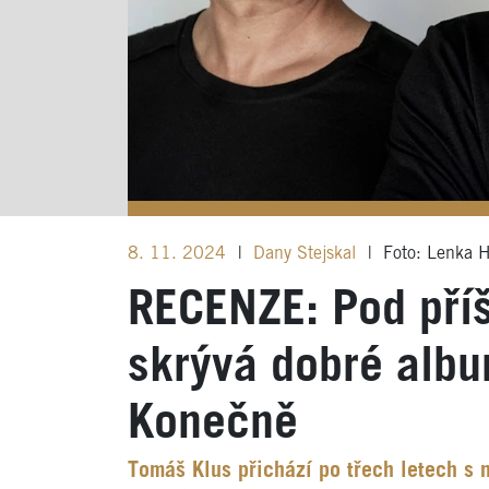
8. 11. 2024
|
Dany Stejskal
|
Foto: Lenka H
RECENZE: Pod pří
skrývá dobré alb
Konečně
Tomáš Klus přichází po třech letech s 