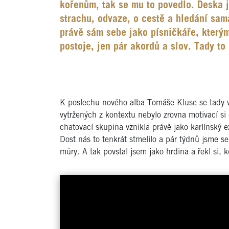
kořenům, tak se mu to povedlo. Deska j
strachu, odvaze, o cestě a hledání sam
právě sám sebe jako písničkáře, kterým
postoje, jen pár akordů a slov. Tady to
K poslechu nového alba Tomáše Kluse se tady v
vytržených z kontextu nebylo zrovna motivací 
chatovací skupina vznikla právě jako karlínský
Dost nás to tenkrát stmelilo a pár týdnů jsme s
můry. A tak povstal jsem jako hrdina a řekl si, k