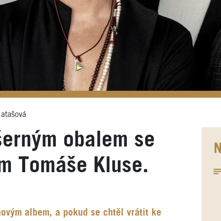
atašová
šerným obalem se
N
um Tomáše Kluse.
novým albem, a pokud se chtěl vrátit ke