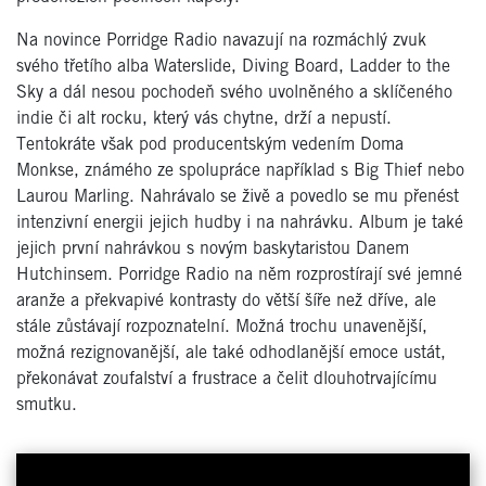
Na novince Porridge Radio navazují na rozmáchlý zvuk
svého třetího alba Waterslide, Diving Board, Ladder to the
Sky a dál nesou pochodeň svého uvolněného a sklíčeného
indie či alt rocku, který vás chytne, drží a nepustí.
Tentokráte však pod producentským vedením Doma
Monkse, známého ze spolupráce například s Big Thief nebo
Laurou Marling. Nahrávalo se živě a povedlo se mu přenést
intenzivní energii jejich hudby i na nahrávku. Album je také
jejich první nahrávkou s novým baskytaristou Danem
Hutchinsem. Porridge Radio na něm rozprostírají své jemné
aranže a překvapivé kontrasty do větší šíře než dříve, ale
stále zůstávají rozpoznatelní. Možná trochu unavenější,
možná rezignovanější, ale také odhodlanější emoce ustát,
překonávat zoufalství a frustrace a čelit dlouhotrvajícímu
smutku.