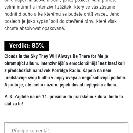
ohromující náladové album, jehož poslech vám přinese
velmi intimní a intenzivní zážitek, který ve vás zůstane
hodně dlouho a ke kterému se budete chtít vracet. Jeho
poslech je jako sypání soli do otevřené rány, které však
chcete absolvovat opakovaně.
Verdikt: 85%
Clouds in the Sky They Will Always Be There for Me je
ohromující album. Intenzivnější a emocionálnější než kterákoli
z předchozích nahrávek Porridge Radio. Kapela na něm
představuje svoji hudbu v nejsyrovější a nejpůsobivější podobě.
A proto je, dle mého názoru, jejich dosud nejlepším albem.
P. S. Zajděte na ně 11. prosince do pražského Futura, bude to
stát za to!