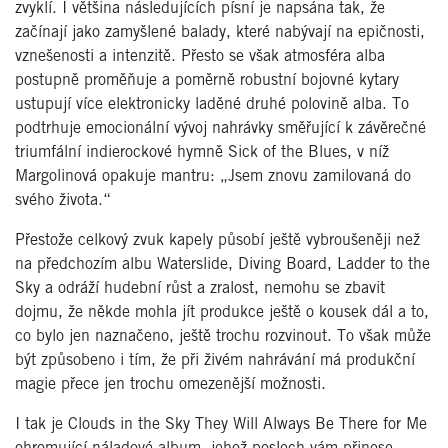
zvyklí. I většina následujících písní je napsána tak, že
začínají jako zamyšlené balady, které nabývají na epičnosti,
vznešenosti a intenzitě. Přesto se však atmosféra alba
postupně proměňuje a poměrně robustní bojovné kytary
ustupují více elektronicky laděné druhé polovině alba. To
podtrhuje emocionální vývoj nahrávky směřující k závěrečné
triumfální indierockové hymně Sick of the Blues, v níž
Margolinová opakuje mantru: „Jsem znovu zamilovaná do
svého života.“
Přestože celkový zvuk kapely působí ještě vybroušeněji než
na předchozím albu Waterslide, Diving Board, Ladder to the
Sky a odráží hudební růst a zralost, nemohu se zbavit
dojmu, že někde mohla jít produkce ještě o kousek dál a to,
co bylo jen naznačeno, ještě trochu rozvinout. To však může
být způsobeno i tím, že při živém nahrávání má produkční
magie přece jen trochu omezenější možnosti.
I tak je Clouds in the Sky They Will Always Be There for Me