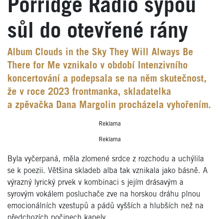
Porridge Radio sypou
sůl do otevřené rány
Album Clouds in the Sky They Will Always Be
There for Me vznikalo v období Intenzivního
koncertování a podepsala se na něm skutečnost,
že v roce 2023 frontmanka, skladatelka
a zpěvačka Dana Margolin procházela vyhořením.
Reklama
Reklama
Byla vyčerpaná, měla zlomené srdce z rozchodu a uchýlila
se k poezii. Většina skladeb alba tak vznikala jako básně. A
výrazný lyrický prvek v kombinaci s jejím drásavým a
syrovým vokálem posluchače zve na horskou dráhu plnou
emocionálních vzestupů a pádů vyšších a hlubších než na
předchozích
počinech kapely.