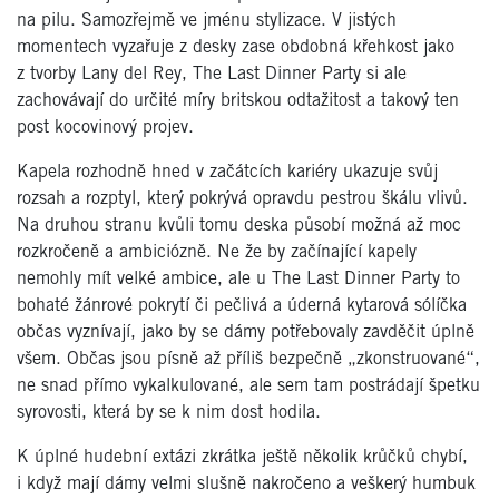
na pilu. Samozřejmě ve jménu stylizace. V jistých
momentech vyzařuje z desky zase obdobná křehkost jako
z tvorby Lany del Rey, The Last Dinner Party si ale
zachovávají do určité míry britskou odtažitost a takový ten
post kocovinový projev.
Kapela rozhodně hned v začátcích kariéry ukazuje svůj
rozsah a rozptyl, který pokrývá opravdu pestrou škálu vlivů.
Na druhou stranu kvůli tomu deska působí možná až moc
rozkročeně a ambiciózně. Ne že by začínající kapely
nemohly mít velké ambice, ale u The Last Dinner Party to
bohaté žánrové pokrytí či pečlivá a úderná kytarová sólíčka
občas vyznívají, jako by se dámy potřebovaly zavděčit úplně
všem. Občas jsou písně až příliš bezpečně „zkonstruované“,
ne snad přímo vykalkulované, ale sem tam postrádají špetku
syrovosti, která by se k nim dost hodila.
K úplné hudební extázi zkrátka ještě několik krůčků chybí,
i když mají dámy velmi slušně nakročeno a veškerý humbuk