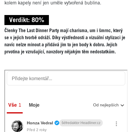
kolem kapely není jen uměle vytvořená bublina.
Verdikt: 80%
Členky The Last Dinner Party mají charisma, um i šmrnc, který
se v jejich tvorbě odráží. Díky výstřednosti a vizuální stylizaci je
navíc nelze minout a přidává jim to jen body k dobru. Jejich
prvotina je vzrušující, navzdory nějakým těm nedostatkům.