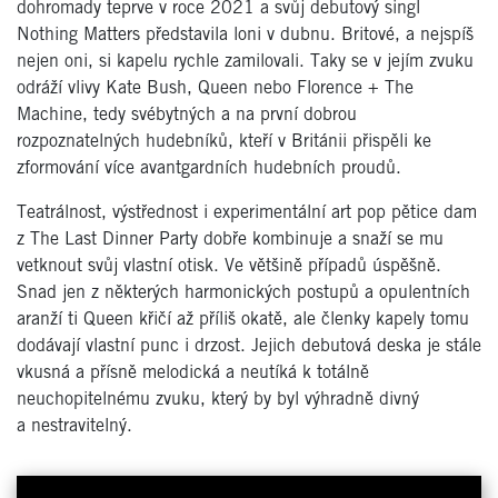
dohromady teprve v roce 2021 a svůj debutový singl
Nothing Matters představila loni v dubnu. Britové, a nejspíš
nejen oni, si kapelu rychle zamilovali. Taky se v jejím zvuku
odráží vlivy Kate Bush, Queen nebo Florence + The
Machine, tedy svébytných a na první dobrou
rozpoznatelných hudebníků, kteří v Británii přispěli ke
zformování více avantgardních hudebních proudů.
Teatrálnost, výstřednost i experimentální art pop pětice dam
z The Last Dinner Party dobře kombinuje a snaží se mu
vetknout svůj vlastní otisk. Ve většině případů úspěšně.
Snad jen z některých harmonických postupů a opulentních
aranží ti Queen křičí až příliš okatě, ale členky kapely tomu
dodávají vlastní punc i drzost. Jejich debutová deska je stále
vkusná a přísně melodická a neutíká k totálně
neuchopitelnému zvuku, který by byl výhradně divný
a nestravitelný.