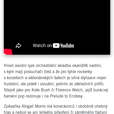
Hned úvodní ryze orchestrální skladba okamžitě nastíní,
s kým mají posluchači čest a že pro tyhle rockerky
v korzetech a viktoriánských šatech je silná stylizace nejen
hudební, ale právě i vizuální, jedním ze základních pilířů.
Stejně jako pro Kate Bush či Florence Welch, jejíž burácivý
barokní pop rezonuje i na Prelude to Ecstasy.
Zpěvačka Abigail Morris má koneckonců i obdobně ohebný
hlas a nebojí se ani lehkého pitvoření či záměrného tlačení