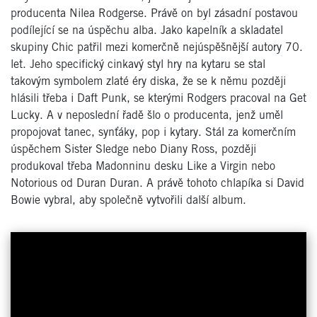
producenta Nilea Rodgerse. Právě on byl zásadní postavou
podílející se na úspěchu alba. Jako kapelník a skladatel
skupiny Chic patřil mezi komerčně nejúspěšnější autory 70.
let. Jeho specifický cinkavý styl hry na kytaru se stal
takovým symbolem zlaté éry diska, že se k němu později
hlásili třeba i Daft Punk, se kterými Rodgers pracoval na Get
Lucky. A v neposlední řadě šlo o producenta, jenž uměl
propojovat tanec, synťáky, pop i kytary. Stál za komerčním
úspěchem Sister Sledge nebo Diany Ross, později
produkoval třeba Madonninu desku Like a Virgin nebo
Notorious od Duran Duran. A právě tohoto chlapíka si David
Bowie vybral, aby společně vytvořili další album.