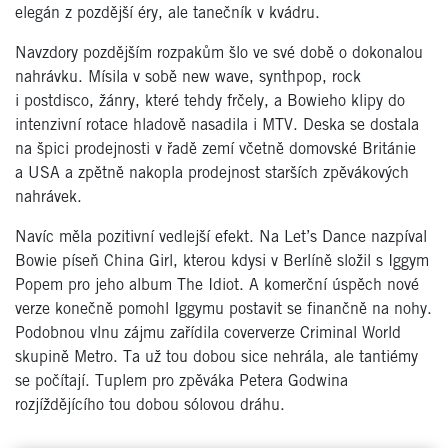
elegán z pozdější éry, ale tanečník v kvádru.
Navzdory pozdějším rozpakům šlo ve své době o dokonalou
nahrávku. Mísila v sobě new wave, synthpop, rock
i postdisco, žánry, které tehdy frčely, a Bowieho klipy do
intenzivní rotace hladově nasadila i MTV. Deska se dostala
na špici prodejnosti v řadě zemí včetně domovské Británie
a USA a zpětně nakopla prodejnost starších zpěvákových
nahrávek.
Navíc měla pozitivní vedlejší efekt. Na Let’s Dance nazpíval
Bowie píseň China Girl, kterou kdysi v Berlíně složil s Iggym
Popem pro jeho album The Idiot. A komerční úspěch nové
verze konečně pomohl Iggymu postavit se finančně na nohy.
Podobnou vlnu zájmu zařídila coververze Criminal World
skupině Metro. Ta už tou dobou sice nehrála, ale tantiémy
se počítají. Tuplem pro zpěváka Petera Godwina
rozjíždějícího tou dobou sólovou dráhu.