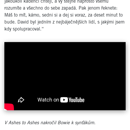
jakoukoli kadencí chtějí, a vy stejně naprosto všemu
rozumíte a všechno do sebe zapadá. Pak jenom řeknete:
Máš to mít, kámo, sedni si a dej si voraz, za deset minut to
bude. David byl jedním z nejbáječnějších lidí, s jakými jsem
kdy spolupracoval.“
V Ashes to Ashes nakročil Bowie k synťákům.