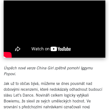
Úspěch nové verze China Girl zpětně pomohl Iggymu
Popovi.
Jak už to občas bývá, můžeme se dnes pousmát nad
dobovými recenzemi, které nedokázaly odhadnout budoucí
slávu Let’s Dance. Novináři celkem logicky vytýkali
Bowiemu, že slevil ze svých uměleckých hodnot. Ve
srovnání s předchozími nahrávkami označovali nový