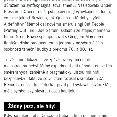
důrazem na synťáky signalizoval změnu. Následovalo Under
Pressure s Queen, další jedinečný singl vymykající se tomu,
co jsme jak od Bowieho, tak Queen do té doby slyšeli.
A definitivní štempl dal novému směru singl Cat People
(Putting Out Fire). Jde o titulní skladbu ze stejnojmenného
filmu. Na ní Bowie spolupracoval s Giorgiem Moroderem,
italským disko producentem a jednou z nejvýraznějších
osobností taneční hudby z přelomu 70. a 80. let.
To všechno dokazuje, že zpěvákovo vykročení do
mainstreamu nebyl žádný experiment ani náhoda, on se tím
směrem vydal záměrně a pragmaticky. Jistou roli hrál
bezpochyby i fakt, že se ve zlém rozešel s labelem RCA
Records a následující deska, první pod vydavatelstvím EMI,
měla symbolicky otevírat novou kapitolu.
Žádný jazz, ale hity!
Když se řekne Let’s Dance, je třeba jedním dechem zmínit