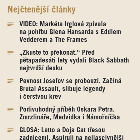
Nejčtenější články
VIDEO: Markéta Irglová zpívala
na pohřbu Glena Hansarda s Eddiem
Vedderem a The Frames
„Zkuste to překonat.“ Před
pětapadesáti lety vydali Black Sabbath
nejtvrdší desku
Pevnost Josefov se probouzí. Začíná
Brutal Assault, slibuje legendy
i čerstvou krev
Podivuhodný příběh Oskara Petra.
Zmrzlináře, Medvídka i Námořníčka
GLOSA: Latto a Doja Cat třesou
zadnicemi. Aspirují na nejlascivnější