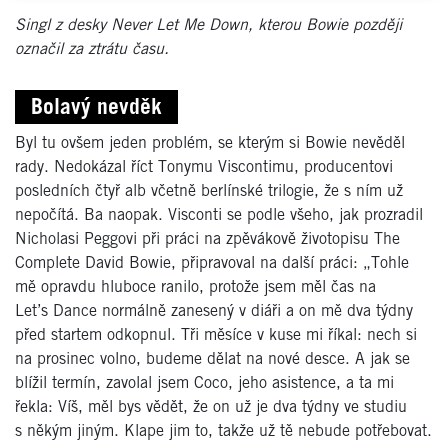
Singl z desky Never Let Me Down, kterou Bowie později
označil za ztrátu času.
Bolavý nevděk
Byl tu ovšem jeden problém, se kterým si Bowie nevěděl
rady. Nedokázal říct Tonymu Viscontimu, producentovi
posledních čtyř alb včetně berlínské trilogie, že s ním už
nepočítá. Ba naopak. Visconti se podle všeho, jak prozradil
Nicholasi Peggovi při práci na zpěvákově životopisu The
Complete David Bowie, připravoval na další práci: „Tohle
mě opravdu hluboce ranilo, protože jsem měl čas na
Let’s Dance normálně zanesený v diáři a on mě dva týdny
před startem odkopnul. Tři měsíce v kuse mi říkal: nech si
na prosinec volno, budeme dělat na nové desce. A jak se
blížil termín, zavolal jsem Coco, jeho asistence, a ta mi
řekla: Víš, měl bys vědět, že on už je dva týdny ve studiu
s někým jiným. Klape jim to, takže už tě nebude potřebovat.