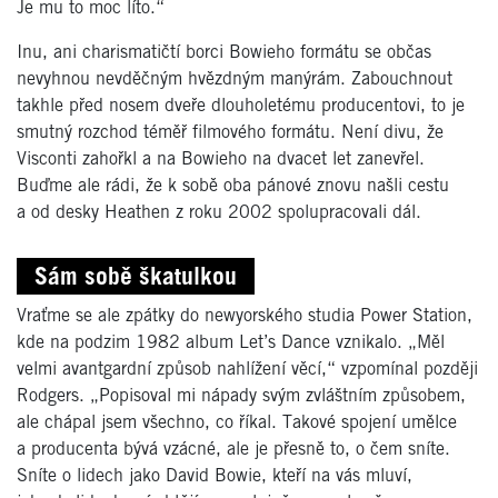
Je mu to moc líto.“
Inu, ani charismatičtí borci Bowieho formátu se občas
nevyhnou nevděčným hvězdným manýrám. Zabouchnout
takhle před nosem dveře dlouholetému producentovi, to je
smutný rozchod téměř filmového formátu. Není divu, že
Visconti zahořkl a na Bowieho na dvacet let zanevřel.
Buďme ale rádi, že k sobě oba pánové znovu našli cestu
a od desky Heathen z roku 2002 spolupracovali dál.
Sám sobě škatulkou
Vraťme se ale zpátky do newyorského studia Power Station,
kde na podzim 1982 album Let’s Dance vznikalo. „Měl
velmi avantgardní způsob nahlížení věcí,“ vzpomínal později
Rodgers. „Popisoval mi nápady svým zvláštním způsobem,
ale chápal jsem všechno, co říkal. Takové spojení umělce
a producenta bývá vzácné, ale je přesně to, o čem sníte.
Sníte o lidech jako David Bowie, kteří na vás mluví,