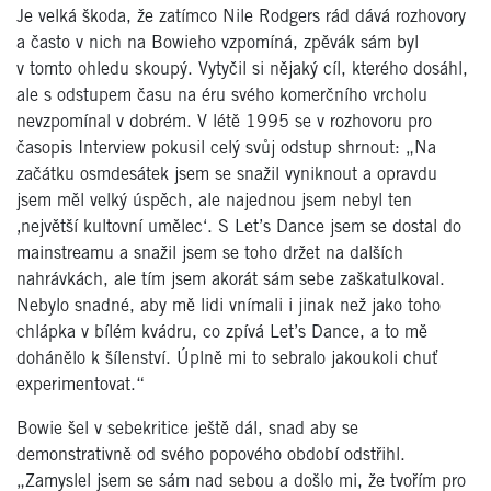
Je velká škoda, že zatímco Nile Rodgers rád dává rozhovory
a často v nich na Bowieho vzpomíná, zpěvák sám byl
v tomto ohledu skoupý. Vytyčil si nějaký cíl, kterého dosáhl,
ale s odstupem času na éru svého komerčního vrcholu
nevzpomínal v dobrém. V létě 1995 se v rozhovoru pro
časopis Interview pokusil celý svůj odstup shrnout: „Na
začátku osmdesátek jsem se snažil vyniknout a opravdu
jsem měl velký úspěch, ale najednou jsem nebyl ten
‚největší kultovní umělec‘. S Let’s Dance jsem se dostal do
mainstreamu a snažil jsem se toho držet na dalších
nahrávkách, ale tím jsem akorát sám sebe zaškatulkoval.
Nebylo snadné, aby mě lidi vnímali i jinak než jako toho
chlápka v bílém kvádru, co zpívá Let’s Dance, a to mě
dohánělo k šílenství. Úplně mi to sebralo jakoukoli chuť
experimentovat.“
Bowie šel v sebekritice ještě dál, snad aby se
demonstrativně od svého popového období odstřihl.
„Zamyslel jsem se sám nad sebou a došlo mi, že tvořím pro