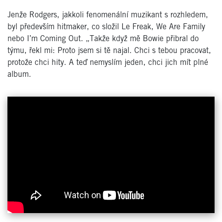
Jenže Rodgers, jakkoli fenomenální muzikant s rozhledem,
byl především hitmaker, co složil Le Freak, We Are Family
nebo I’m Coming Out. „Takže když mě Bowie přibral do
týmu, řekl mi: Proto jsem si tě najal. Chci s tebou pracovat,
protože chci hity. A teď nemyslím jeden, chci jich mít plné
album.