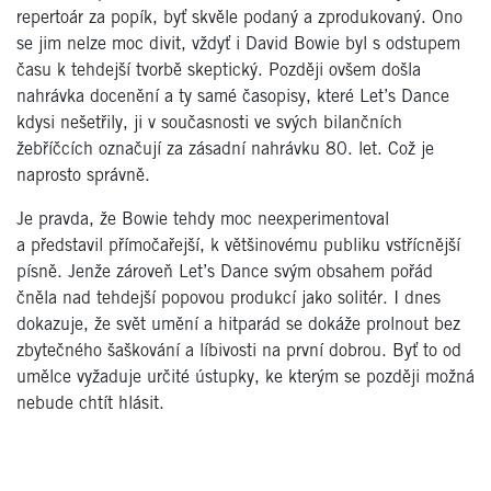
repertoár za popík, byť skvěle podaný a zprodukovaný. Ono
se jim nelze moc divit, vždyť i David Bowie byl s odstupem
času k tehdejší tvorbě skeptický. Později ovšem došla
nahrávka docenění a ty samé časopisy, které Let’s Dance
kdysi nešetřily, ji v současnosti ve svých bilančních
žebříčcích označují za zásadní nahrávku 80. let. Což je
naprosto správně.
Je pravda, že Bowie tehdy moc neexperimentoval
a představil přímočařejší, k většinovému publiku vstřícnější
písně. Jenže zároveň Let’s Dance svým obsahem pořád
čněla nad tehdejší popovou produkcí jako solitér. I dnes
dokazuje, že svět umění a hitparád se dokáže prolnout bez
zbytečného šaškování a líbivosti na první dobrou. Byť to od
umělce vyžaduje určité ústupky, ke kterým se později možná
nebude chtít hlásit.