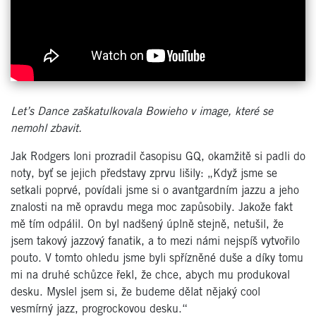
Let’s Dance zaškatulkovala Bowieho v image, které se
nemohl zbavit.
Jak Rodgers loni prozradil časopisu GQ, okamžitě si padli do
noty, byť se jejich představy zprvu lišily: „Když jsme se
setkali poprvé, povídali jsme si o avantgardním jazzu a jeho
znalosti na mě opravdu mega moc zapůsobily. Jakože fakt
mě tím odpálil. On byl nadšený úplně stejně, netušil, že
jsem takový jazzový fanatik, a to mezi námi nejspíš vytvořilo
pouto. V tomto ohledu jsme byli spřízněné duše a díky tomu
mi na druhé schůzce řekl, že chce, abych mu produkoval
desku. Myslel jsem si, že budeme dělat nějaký cool
vesmírný jazz, progrockovou desku.“