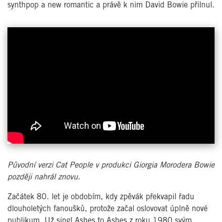
synthpop a new romantic a právě k nim David Bowie přilnul.
Původní verzi Cat People v produkci Giorgia Morodera Bowie
později nahrál znovu.
Začátek 80. let je obdobím, kdy zpěvák překvapil řadu
dlouholetých fanoušků, protože začal oslovovat úplně nové
publikum. Už singl Ashes to Ashes z roku 1980 svým