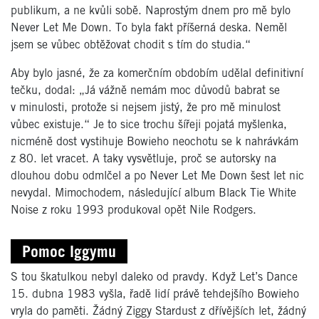
publikum, a ne kvůli sobě. Naprostým dnem pro mě bylo
Never Let Me Down. To byla fakt příšerná deska. Neměl
jsem se vůbec obtěžovat chodit s tím do studia.“
Aby bylo jasné, že za komerčním obdobím udělal definitivní
tečku, dodal: „Já vážně nemám moc důvodů babrat se
v minulosti, protože si nejsem jistý, že pro mě minulost
vůbec existuje.“ Je to sice trochu šířeji pojatá myšlenka,
nicméně dost vystihuje Bowieho neochotu se k nahrávkám
z 80. let vracet. A taky vysvětluje, proč se autorsky na
dlouhou dobu odmlčel a po Never Let Me Down šest let nic
nevydal. Mimochodem, následující album Black Tie White
Noise z roku 1993 produkoval opět Nile Rodgers.
Pomoc Iggymu
S tou škatulkou nebyl daleko od pravdy. Když Let’s Dance
15. dubna 1983 vyšla, řadě lidí právě tehdejšího Bowieho
vryla do paměti. Žádný Ziggy Stardust z dřívějších let, žádný