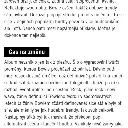
zároveň drží jako celek. Žádná vata, stoprocentní kvalita.
Reflektuje svou dobu, Bowie ovšem taktéž dobové trendy
sám ovlivnil. Dokázal propojit střední proud s uměním. To se
sice v dějinách populární hudby povedlo více hudebníkům,
ale Let’s Dance patří mezi nejzářnější příklady. Možná je
dokonce ten nejlepší.
Čas na změnu
Album nevzniklo jen tak z plezíru. Šlo o vygradování tvůrčí
proměny, kterou Bowie procházel už pár let. Dávno patřil
mezi respektované umělce, což definitivně potvrdil na konci
sedmdesátek známou berlínskou trilogií alb. Jenže po ní se
rozhodl vydat úplně jinou cestou. Rock, glam rock i new
wave, žánry definující Bowieho tvorbu v sedmdesátých
letech (a žánry Bowiem zčásti definované) sice stále byly při
síle, ale měnily se jak hudební trendy, tak zvuk celkově.
Nástup synťáků byl tak masivní, že překopal pop,
alternativní scénu i taneční hudbu. Vznikaly nové žánry jako