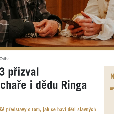
Csiba
 přizval
N
achaře i dědu Ringa
šé představy o tom, jak se baví děti slavných