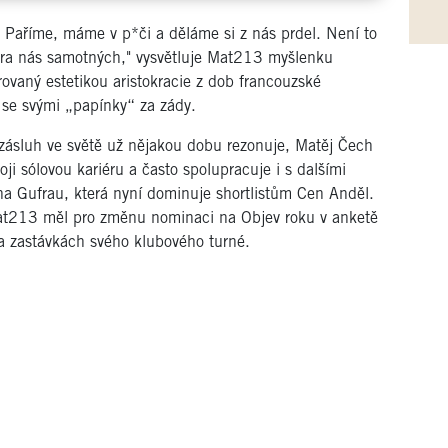
Paříme, máme v p*či a děláme si z nás prdel. Není to
tura nás samotných," vysvětluje Mat213 myšlenku
rovaný estetikou aristokracie z dob francouzské
vá se svými „papínky“ za zády.
zásluh ve světě už nějakou dobu rezonuje, Matěj Čech
 sólovou kariéru a často spolupracuje i s dalšími
na Gufrau, která nyní dominuje shortlistům Cen Anděl.
t213 měl pro změnu nominaci na Objev roku v anketě
ka zastávkách svého klubového turné.