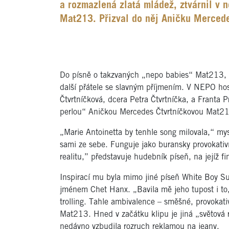
a rozmazlená zlatá mládež, ztvárnil v 
Mat213. Přizval do něj Aničku Mercede
Do písně o takzvaných „nepo babies“ Mat213, k
další přátele se slavným příjmením. V NEPO ho
Čtvrtníčková, dcera Petra Čtvrtníčka, a Franta 
perlou“ Aničkou Mercedes Čtvrtníčkovou Mat21
„Marie Antoinetta by tenhle song milovala,“ mys
sami ze sebe. Funguje jako buransky provokativ
realitu,” představuje hudebník píseň, na jejíž f
Inspirací mu byla mimo jiné píseň White Boy 
jménem Chet Hanx. „Bavila mě jeho tupost i to, ž
trolling. Tahle ambivalence – směšné, provokativ
Mat213. Hned v začátku klipu je jiná „světová 
nedávno vzbudila rozruch reklamou na jeany.