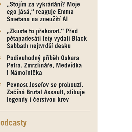
„Stojím za vykrádání? Moje
ego jásá,“ reaguje Emma
Smetana na zneužití AI
„Zkuste to překonat.“ Před
pětapadesáti lety vydali Black
Sabbath nejtvrdší desku
Podivuhodný příběh Oskara
Petra. Zmrzlináře, Medvídka
i Námořníčka
Pevnost Josefov se probouzí.
Začíná Brutal Assault, slibuje
legendy i čerstvou krev
odcasty