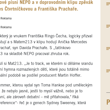
nové písni NEPO a v doprovodním klipu zpěvák
s Čtvrtníčkovou a Františka Prachaře.
Reklama
Reklama
terý je vnukem Františka Ringo Čecha, logicky přizval
stují a s Matem213 v klipu hodují Anička Mercedes
Prachař, syn Davida Prachaře. S „tatínkovo
3 na skladbě NEPO pracoval zhruba rok.
lí si Mat213. „Je to track, ve kterém si děláme srandu
ní hymna rozmazlených dětí, které jsou totálně mimo
inální podobě se podílel producent Martin Hoffer.
Summer, kterou vydal syn Toma Hankse pod uměleckým
e nebylo jasné, jestli to myslí vážně, nebo je to
ní, ale zároveň debatní – mě přitahovala," říká
P
reference“- řeč je o genech Sydney Sweeney, která