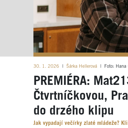
30. 1. 2026
|
Šárka Hellerová
|
Foto: Hana 
PREMIÉRA: Mat213
Čtvrtníčkovou, Pr
do drzého klipu
Jak vypadají večírky zlaté mládeže? Kli