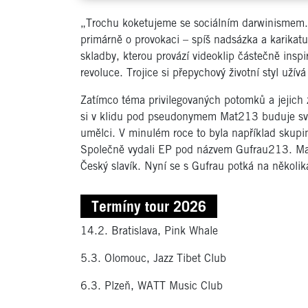
„Trochu koketujeme se sociálním darwinismem. 
primárně o provokaci – spíš nadsázka a karika
skladby, kterou provází videoklip částečně inspi
revoluce. Trojice si přepychový životní styl uží
Zatímco téma privilegovaných potomků a jejich 
si v klidu pod pseudonymem Mat213 buduje svoji
umělci. V minulém roce to byla například skupi
Společně vydali EP pod názvem Gufrau213. Ma
Český slavík. Nyní se s Gufrau potká na několi
Termíny tour 2026
14.2. Bratislava, Pink Whale
5.3. Olomouc, Jazz Tibet Club
6.3. Plzeň, WATT Music Club