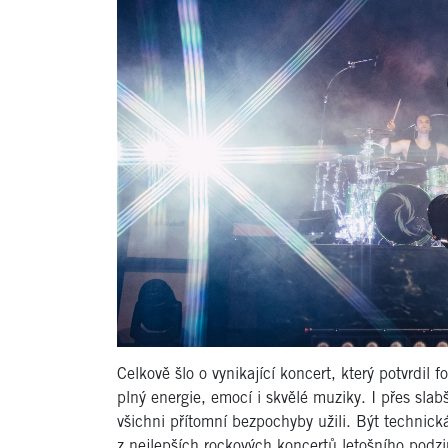
Celkově šlo o vynikající koncert, který potvrdil
plný energie, emocí i skvělé muziky. I přes slab
všichni přítomní bezpochyby užili. Být technic
z nejlepších rockových koncertů letošního podz