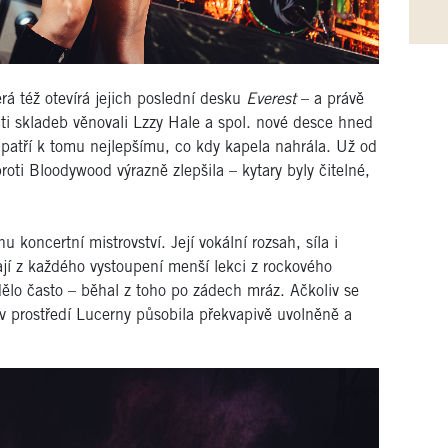
erá též otevírá jejich poslední desku
Everest
– a právě
cti skladeb věnovali Lzzy Hale a spol. nové desce hned
m patří k tomu nejlepšímu, co kdy kapela nahrála. Už od
roti Bloodywood výrazně zlepšila – kytary byly čitelné,
koncertní mistrovství. Její vokální rozsah, síla i
ají z každého vystoupení menší lekci z rockového
 dělo často – běhal z toho po zádech mráz. Ačkoliv se
 prostředí Lucerny působila překvapivě uvolněně a