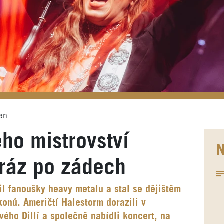
ian
ho mistrovství
N
ráz po zádech
il fanoušky heavy metalu a stal se dějištěm
onů. Američtí Halestorm dorazili v
ého Dillí a společně nabídli koncert, na