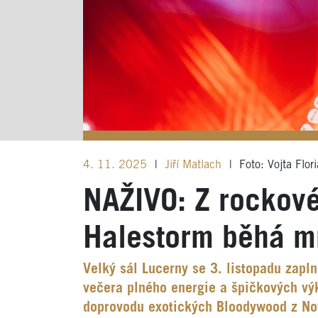
4. 11. 2025
|
Jiří Matlach
|
Foto: Vojta Flor
NAŽIVO: Z rockové
Halestorm běhá m
Velký sál Lucerny se 3. listopadu zapln
večera plného energie a špičkových výk
doprovodu exotických Bloodywood z Nov