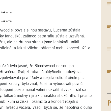
Reklama
Reklama
wood slibovala silnou sestavu, Lucerna zůstala
ovky fanoušků, zatímco patra sálu zůstala uzavřená.
ru, ale na druhou stranu jsme tentokrát unikli
telné, a tak si všichni přítomní mohli koncert užít v
noušků bylo jasné, že Bloodywood nejsou jen
ři večera. Svůj zhruba pětačtyřicetiminutový set
pohybovala první řady a rozjela solidní circle pit.
ení kapely, bylo znát, že si tu vybudovali pevné
stoupení poznamenal velmi nekvalitní zvuk – sál se
folkové motivy i jinak charakteristické riffy. I přes to
blikum si získali okamžitě a koncert rozjeli s
P
avní hvězdu večera. Vsadil bych se, že nepotrvá dlouho