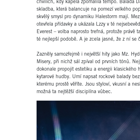
chvílích, kdy kapela zpomalila tempo. Balada D
skladba, která balancuje na pomezí velkého pop
skvělý smysl pro dynamiku Halestorm mají. Mezi
otevřela přídavky a ukázala Lzzy v té nejsebevěd
Everest – volba naprosto trefná, protože právě 
té nejlepší podobě. A je zcela jasné, že z ní se 
Zazněly samozřejmě i největší hity jako Mz. Hyd
Misery, při nichž sál zpíval od prvních tónů. Nej
dokonale propojit estetiku a energii klasickéh
kytarové hudby. Umí napsat rockové balady bez 
kterému prostě věříte. Jsou styloví, vkusní a ne
možná ta nejtěžší disciplína vůbec.