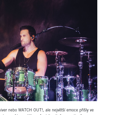
iver nebo WATCH OUT!, ale největší emoce přišly ve