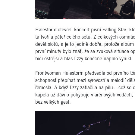
Halestorm otevřeli koncert písní Falling Star, kt
ta tvořila páteř celého setu. Z celkových osmná
devět slotů, a je to jedině dobře, protože albu
první minuty bylo znát, že se zvuková situace op
bicí ostřejší a hlas Lzzy konečně naplno vynikl.
Frontwoman Halestorm předvedla od prvního tónu 
schopnost přepínat mezi syrovostí a melodií děl
řemesla. A když Lzzy zatlačila na pilu – což se
kapela už dávno pohybuje v arénových vodách, v
bez velkých gest.