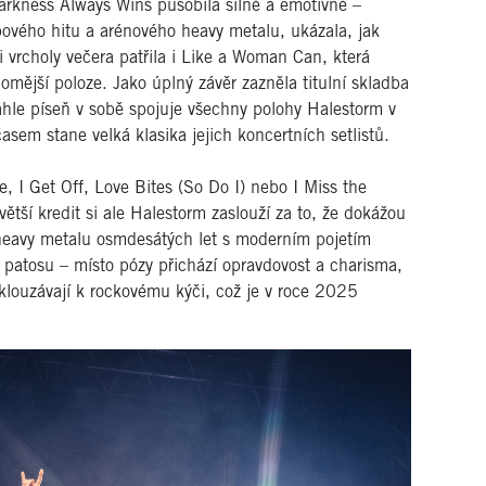
arkness Always Wins působila silně a emotivně –
ového hitu a arénového heavy metalu, ukázala, jak
 vrcholy večera patřila i Like a Woman Can, která
omější poloze. Jako úplný závěr zazněla titulní skladba
tahle píseň v sobě spojuje všechny polohy Halestorm v
časem stane velká klasika jejich koncertních setlistů.
e, I Get Off, Love Bites (So Do I) nebo I Miss the
větší kredit si ale Halestorm zaslouží za to, že dokážou
o heavy metalu osmdesátých let s moderním pojetím
patosu – místo pózy přichází opravdovost a charisma,
sklouzávají k rockovému kýči, což je v roce 2025