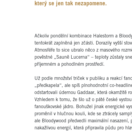
který se jen tak nezapomene.
Ačkoliv pondělní kombinace Halestorm a Bloody
tentokrát zaplněná jen zčásti. Dorazily vyšší st
Atmosféře to sice ubralo něco z masového rozmě
pověstné „Sauně Lucerna“ – teploty zůstaly snesi
příjemném a pohodlném prostředí.
Už podle množství triček v publiku a reakcí fa
„předkapela“, ale spíš plnohodnotní co-headline
odstartovali údernou Gaddaar, která okamžitě roz
Vzhledem k tomu, že šlo už o páté české vystoup
fanouškovské jádro. Bohužel jinak energické vy
proměnil v hlučnou kouli, kde se ztrácely samply, 
ale Bloodywood předvedli maximální nasazení, pu
nakažlivou energií, která připravila půdu pro hl