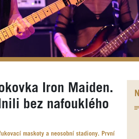
okovka Iron Maiden.
N
lnili bez nafouklého
ukovací maskoty a neosobní stadiony. První