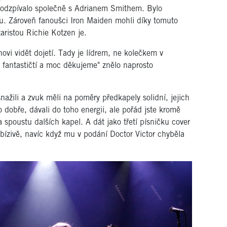
 odzpívalo společně s Adrianem Smithem. Bylo
mu. Zároveň fanoušci Iron Maiden mohli díky tomuto
taristou Richie Kotzen je.
vi vidět dojetí. Tady je lídrem, ne kolečkem v
 fantastičtí a moc děkujeme" znělo naprosto
snažili a zvuk měli na poměry předkapely solidní, jejich
o dobře, dávali do toho energii, ale pořád jste kromě
 spoustu dalších kapel. A dát jako třetí písničku cover
bízivě, navíc když mu v podání Doctor Victor chyběla