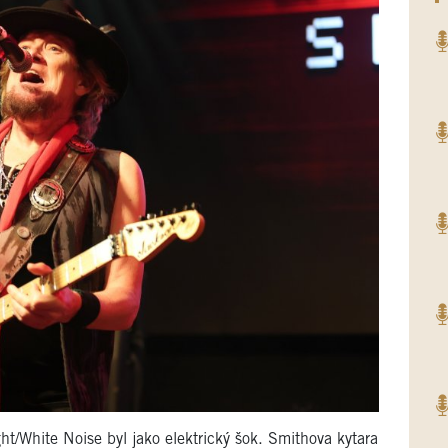
ht/White Noise byl jako elektrický šok. Smithova kytara