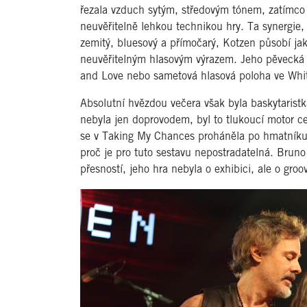
řezala vzduch sytým, středovým tónem, zatímco 
neuvěřitelně lehkou technikou hry. Ta synergie, a
zemitý, bluesový a přímočarý, Kotzen působí ja
neuvěřitelným hlasovým výrazem. Jeho pěvecká 
and Love nebo sametová hlasová poloha ve Whit
Absolutní hvězdou večera však byla baskytaristk
nebyla jen doprovodem, byl to tlukoucí motor 
se v Taking My Chances proháněla po hmatníku a
proč je pro tuto sestavu nepostradatelná. Bruno 
přesností, jeho hra nebyla o exhibici, ale o gro