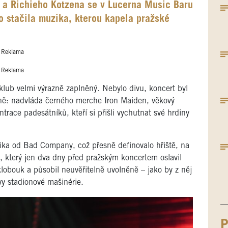
 a Richieho Kotzena se v Lucerna Music Baru
 stačila muzika, kterou kapela pražské
Reklama
Reklama
klub velmi výrazně zaplněný. Nebylo divu, koncert byl
ně: nadvláda černého merche Iron Maiden, věkový
ace padesátníků, kteří si přišli vychutnat své hrdiny
ika od Bad Company, což přesně definovalo hřiště, na
, který jen dva dny před pražským koncertem oslavil
klobouk a působil neuvěřitelně uvolněně – jako by z něj
y stadionové mašinérie.
P