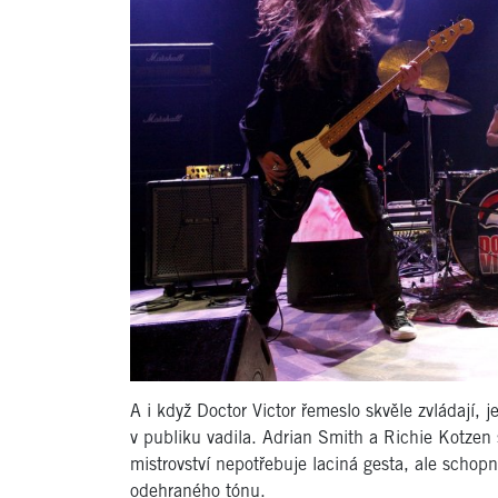
A i když Doctor Victor řemeslo skvěle zvládají, 
v publiku vadila. Adrian Smith a Richie Kotzen 
mistrovství nepotřebuje laciná gesta, ale scho
odehraného tónu.