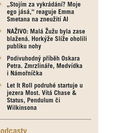
„Stojím za vykrádání? Moje
ego jásá,“ reaguje Emma
Smetana na zneužití AI
NAŽIVO: Malá Žužu byla zase
blažená. Horkýže Slíže oholili
publiku nohy
Podivuhodný příběh Oskara
Petra. Zmrzlináře, Medvídka
i Námořníčka
Let It Roll podruhé startuje u
jezera Most. Vítá Chase &
Status, Pendulum či
Wilkinsona
odcasty