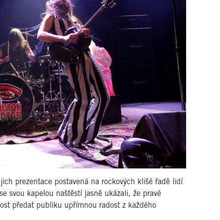
jejich prezentace postavená na rockových klišé řadě lidí
se svou kapelou naštěstí jasně ukázali, že pravé
pnost předat publiku upřímnou radost z každého