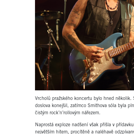
Vrcholů pražského koncertu bylo hned několik. S
doslova konejšil, zatímco Smithova sóla byla p
čistým rock’n’rollovým nářezem.
Naprostá exploze nadšení však přišla v přídavku
největším hitem, procítěně a naléhavě odzpíva