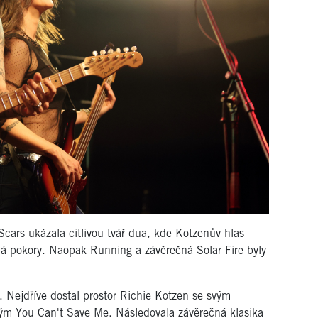
cars ukázala citlivou tvář dua, kde Kotzenův hlas
lná pokory. Naopak Running a závěrečná Solar Fire byly
. Nejdříve dostal prostor Richie Kotzen se svým
ným You Can't Save Me. Následovala závěrečná klasika