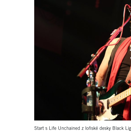
Start s Life Unchained z loňské desky Black Lig