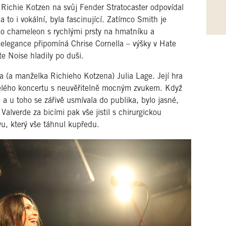
Richie Kotzen na svůj Fender Stratocaster odpovídal
 to i vokální, byla fascinující. Zatímco Smith je
ko chameleon s rychlými prsty na hmatníku a
elegance připomíná Chrise Cornella – výšky v Hate
e Noise hladily po duši.
a (a manželka Richieho Kotzena) Julia Lage. Její hra
celého koncertu s neuvěřitelně mocným zvukem. Když
 u toho se zářivě usmívala do publika, bylo jasné,
Valverde za bicími pak vše jistil s chirurgickou
ovu, který vše táhnul kupředu.