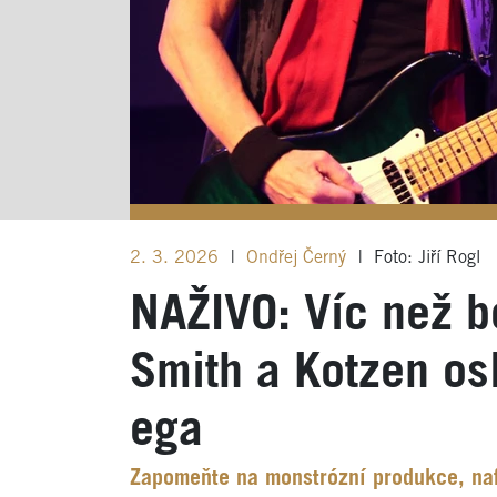
2. 3. 2026
|
Ondřej Černý
|
Foto: Jiří Rogl
NAŽIVO: Víc než b
Smith a Kotzen os
ega
Zapomeňte na monstrózní produkce, naf