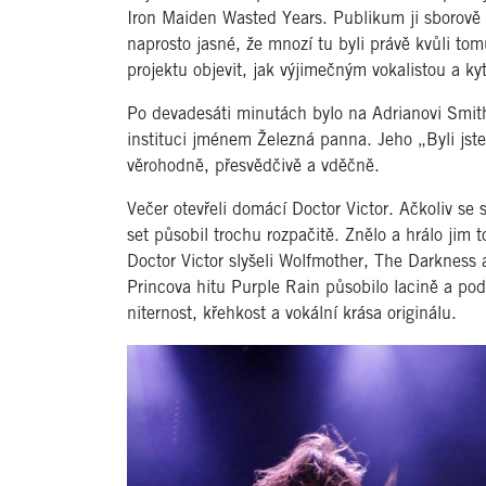
Iron Maiden Wasted Years. Publikum ji sborově
naprosto jasné, že mnozí tu byli právě kvůli to
projektu objevit, jak výjimečným vokalistou a ky
Po devadesáti minutách bylo na Adrianovi Smitho
instituci jménem Železná panna. Jeho „Byli jste
věrohodně, přesvědčivě a vděčně.
Večer otevřeli domácí Doctor Victor. Ačkoliv se 
set působil trochu rozpačitě. Znělo a hrálo jim t
Doctor Victor slyšeli Wolfmother, The Darkness a
Princova hitu Purple Rain působilo lacině a pod
niternost, křehkost a vokální krása originálu.