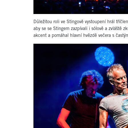
Důležitou roli ve Stingově vystoupení hrál tříčl
aby se se Stingem zazpívali i sólově a zvláště
akcent a pomáhal hlavní hvězdě večera s častý