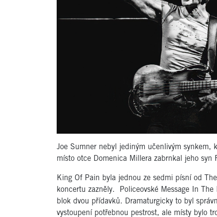
Joe Sumner nebyl jediným učenlivým synkem, kte
místo otce Domenica Millera zabrnkal jeho syn 
King Of Pain byla jednou ze sedmi písní od The
koncertu zazněly. Policeovské Message In The B
blok dvou přídavků. Dramaturgicky to byl správ
vystoupení potřebnou pestrost, ale místy bylo t