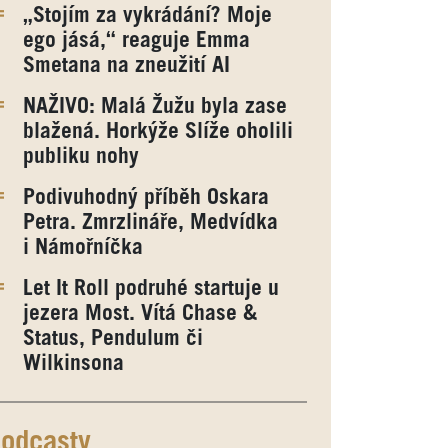
„Stojím za vykrádání? Moje
ego jásá,“ reaguje Emma
Smetana na zneužití AI
NAŽIVO: Malá Žužu byla zase
blažená. Horkýže Slíže oholili
publiku nohy
Podivuhodný příběh Oskara
Petra. Zmrzlináře, Medvídka
i Námořníčka
Let It Roll podruhé startuje u
jezera Most. Vítá Chase &
Status, Pendulum či
Wilkinsona
odcasty