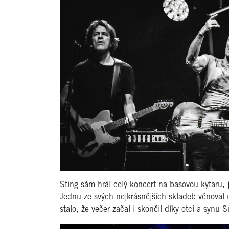
Sting sám hrál celý koncert na basovou kytaru, 
Jednu ze svých nejkrásnějších skladeb věnoval 
stalo, že večer začal i skončil díky otci a syn