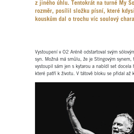
z jiného úhlu. Tentokrát na turné My S
rozměr, posílil složku písní, které kdy
kouskům dal o trochu víc soulový char
Vystoupení v O2 Aréně odstartoval svým sólovým
syn. Možná má smůlu, že je Stingovým synem, t
vystoupil sám jen s kytarou a nabídl set docel
které patří k životu. V tátově bloku se přidal a