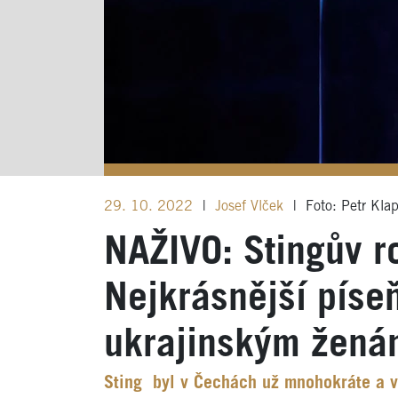
29. 10. 2022
|
Josef Vlček
|
Foto: Petr Kla
NAŽIVO: Stingův r
Nejkrásnější píse
ukrajinským žená
Sting byl v Čechách už mnohokráte a v