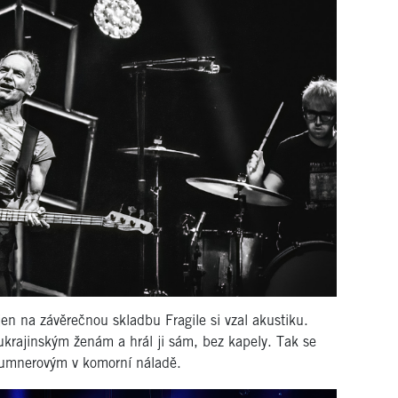
jen na závěrečnou skladbu Fragile si vzal akustiku.
ukrajinským ženám a hrál ji sám, bez kapely. Tak se
u Sumnerovým v komorní náladě.