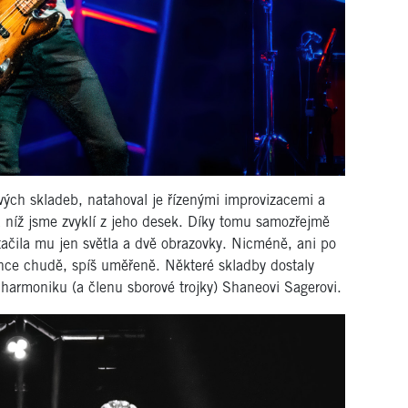
vých skladeb, natahoval je řízenými improvizacemi a
 níž jsme zvyklí z jeho desek. Díky tomu samozřejmě
stačila mu jen světla a dvě obrazovky. Nicméně, ani po
nce chudě, spíš uměřeně. Některé skladby dostaly
harmoniku (a členu sborové trojky) Shaneovi Sagerovi.