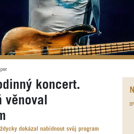
pper
odinný koncert.
N
ň věnoval
m
ždycky dokázal nabídnout svůj program