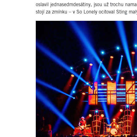
oslavil jednasedmdesátiny, jsou už trochu nama
stojí za zmínku – v So Lonely ocitoval Sting 