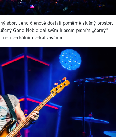
enný sbor. Jeho členové dostali poměrně slušný prostor,
 zkušený Gene Noble dal svým hlasem písním „černý“
m non verbálním vokalizováním.