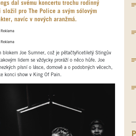
ongs dal svému koncertu trochu rodinný
si složil pro The Police a svým sólovým
akter, navíc v nových aranžmá.
Reklama
Reklama
 blokem Joe Sumner, což je pětačtyřicetiletý Stingův
akovým lidem se vždycky proráží o něco hůře. Joe
a hezkých písní o lásce, domově a o podobných věcech,
ž ke konci show v King Of Pain.
P