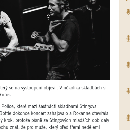
rý se na vystoupení objevil. V několika skladbách si
Rufus.
 Police, které mezi šestnácti skladbami Stingova
ottle dokonce koncert zahajovalo a Roxanne otevírala
ný krok, protože písně ze Stingových mladších dob daly
rochu znát, že pro muže, který před třemi nedělemi