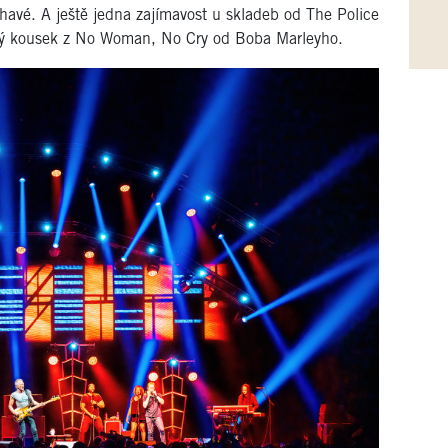
havé. A ještě jedna zajímavost u skladeb od The Police
malý kousek z No Woman, No Cry od Boba Marleyho.