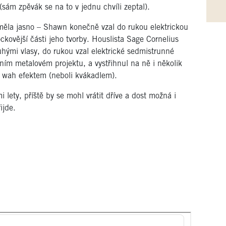
sám zpěvák se na to v jednu chvíli zeptal).
 měla jasno – Shawn konečně vzal do rukou elektrickou
ckovější části jeho tvorby. Houslista Sage Cornelius
ými vlasy, do rukou vzal elektrické sedmistrunné
tním metalovém projektu, a vystřihnul na ně i několik
a wah efektem (neboli kvákadlem).
ety, příště by se mohl vrátit dříve a dost možná i
ijde.