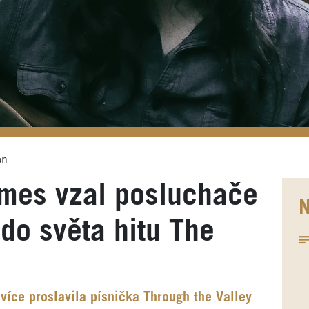
on
mes vzal posluchače
N
do světa hitu The
íce proslavila písnička Through the Valley