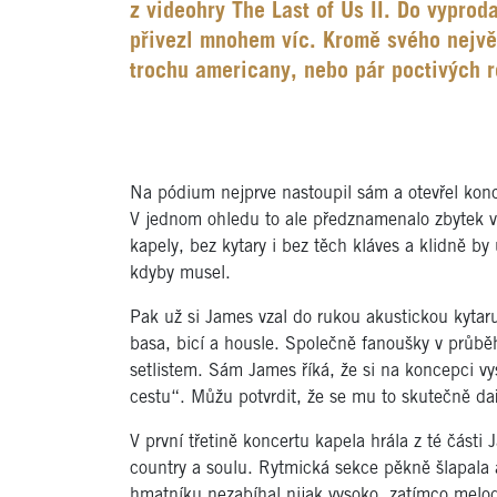
z videohry The Last of Us II. Do vypro
přivezl mnohem víc. Kromě svého nejvě
trochu americany, nebo pár poctivých 
Na pódium nejprve nastoupil sám a otevřel konc
V jednom ohledu to ale předznamenalo zbytek v
kapely, bez kytary i bez těch kláves a klidně by
kdyby musel.
Pak už si James vzal do rukou akustickou kytar
basa, bicí a housle. Společně fanoušky v průbě
setlistem. Sám James říká, že si na koncepci vy
cestu“. Můžu potvrdit, že se mu to skutečně dař
V první třetině koncertu kapela hrála z té části
country a soulu. Rytmická sekce pěkně šlapala 
hmatníku nezabíhal nijak vysoko, zatímco melod