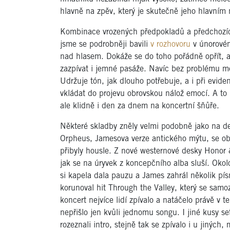
hlavně na zpěv, který je skutečně jeho hlavním 
Kombinace vrozených předpokladů a předchozíc
jsme se podrobněji bavili
v rozhovoru
v únorovém
nad hlasem. Dokáže se do toho pořádně opřít, a 
zazpívat i jemné pasáže. Navíc bez problému m
Udržuje tón, jak dlouho potřebuje, a i při evid
vkládat do projevu obrovskou nálož emocí. A to n
ale klidně i den za dnem na koncertní šňůře.
Některé skladby zněly velmi podobně jako na des
Orpheus, Jamesova verze antického mýtu, se obeš
přibyly housle. Z nové westernové desky Honor 
jak se na úryvek z koncepčního alba sluší. Okol
si kapela dala pauzu a James zahrál několik pí
korunoval hit Through the Valley, který se samo
koncert nejvíce lidí zpívalo a natáčelo právě v
nepřišlo jen kvůli jednomu songu. I jiné kusy se
rozeznali intro, stejně tak se zpívalo i u jiných,