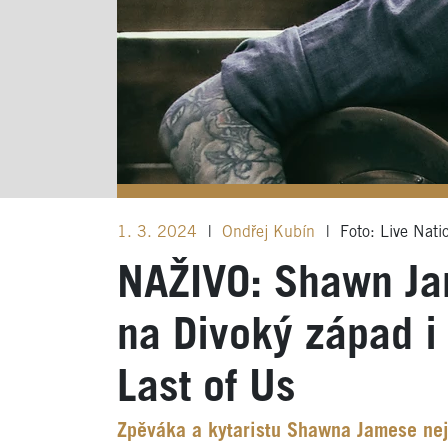
1. 3. 2024
|
Ondřej Kubín
|
Foto: Live Nati
NAŽIVO: Shawn Ja
na Divoký západ i 
Last of Us
Zpěváka a kytaristu Shawna Jamese nejv