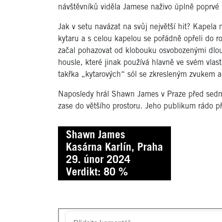
návštěvníků viděla Jamese naživo úplně poprvé (
Jak v setu navázat na svůj největší hit? Kapela
kytaru a s celou kapelou se pořádně opřeli do ro
začal pohazovat od klobouku osvobozenými dlouh
housle, které jinak používá hlavně ve svém vlas
takřka „kytarových“ sól se zkresleným zvukem 
Naposledy hrál Shawn James v Praze před sedmi l
zase do většího prostoru. Jeho publikum rádo př
Shawn James
Kasárna Karlín, Praha
29. únor 2024
Verdikt: 80 %