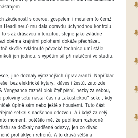
nástrojem.
h zkušeností s operou, gospelem i metalem (o čemž
 Headlineru) mu dala opravdu úctyhodnou kontrolu
to s až drásavou intenzitou, stejně jako zvládne
ezi oběma krajními polohami dokáže přecházet.
entně skvěle zvládnuté pěvecké technice umí stále
ikoli jen jednou, s vypětím sil při natáčení ve studiu,
ce, jiné doznaly výraznějších úprav aranží. Například
el bez elektrické kytary, kláves i žesťů, zato zde
& Vengeance zazněl blok čtyř písní, hezky za sebou,
o poloviny setu nastal čas na „akustickou“ sekci, kdy
sniček úplně sám nebo ještě s houslemi. Tuto část
zřejmě setkal s nadšenou odezvou. A i když za celý
 tento moment, potěšilo mě, že publikum rozhodně
tlistu se dočkaly nadšené odezvy, jen co diváci
 méně profláklých refrénů. A to drtivá většina