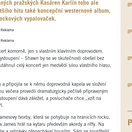
daných pražských Kasáren Karlín toho ale
tšího hitu také koncepční westernové album,
rockových vypalovaček.
Reklama
Reklama
ert komorně, jen s vlastním klavírním doprovodem.
ystoupení – Shawn by se ve skutečnosti obešel bez
 utáhnul celý koncert jen medvědí silou vlastního hlasu,
u a připojila se k němu doprovodná kapela ve složení
hu večera provedli dramaturgicky pečlivě připraveným
stoupení dává záležet, a posluchače chce „vzít na
í.
 Jamesovy tvorby, která se pohybuje na hranicích rocku,
P
a James hrál na kytaru především akordy a riffy. Na
ie a vyhrávky přenechával houslím. Sám se soustředil