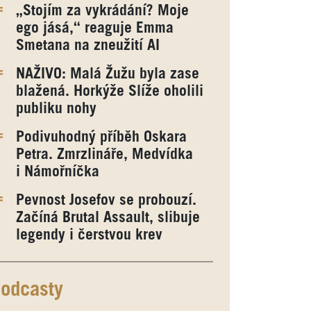
„Stojím za vykrádání? Moje
ego jásá,“ reaguje Emma
Smetana na zneužití AI
NAŽIVO: Malá Žužu byla zase
blažená. Horkýže Slíže oholili
publiku nohy
Podivuhodný příběh Oskara
Petra. Zmrzlináře, Medvídka
i Námořníčka
Pevnost Josefov se probouzí.
Začíná Brutal Assault, slibuje
legendy i čerstvou krev
odcasty