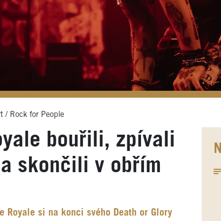
t / Rock for People
ale bouřili, zpívali
N
 skončili v obřím
 Royale si na konci svého Death or Glory