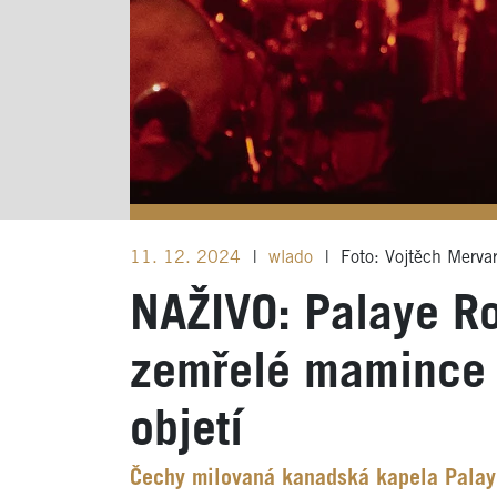
11. 12. 2024
|
wlado
|
Foto: Vojtěch Mervar
NAŽIVO: Palaye Roy
zemřelé mamince a
objetí
Čechy milovaná kanadská kapela Palaye