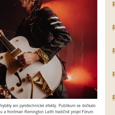
chyběly ani pyrotechnické efekty. Publikum se dočkalo
vu a frontman Remington Leith tradičně projel Fórum