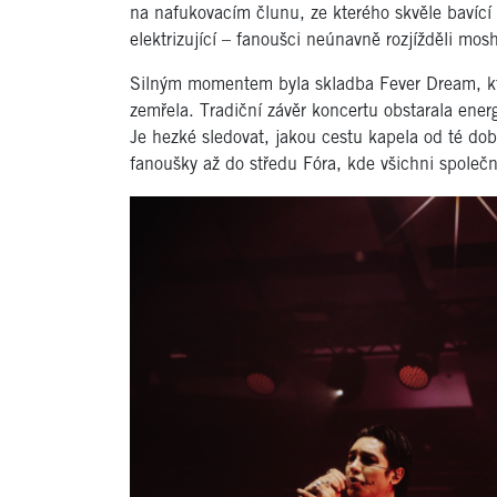
na nafukovacím člunu, ze kterého skvěle bavící s
elektrizující – fanoušci neúnavně rozjížděli mo
Silným momentem byla skladba Fever Dream, kte
zemřela. Tradiční závěr koncertu obstarala ene
Je hezké sledovat, jakou cestu kapela od té do
fanoušky až do středu Fóra, kde všichni společně