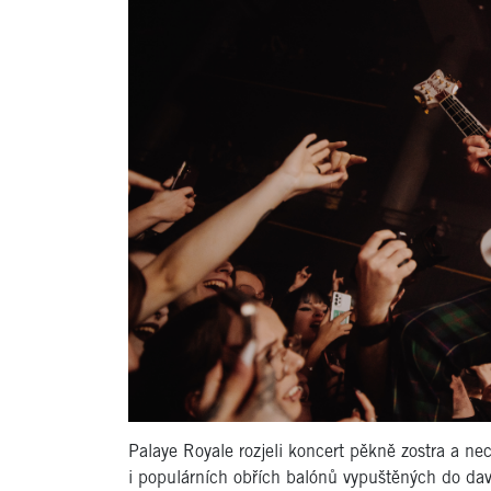
Palaye Royale rozjeli koncert pěkně zostra a ne
i populárních obřích balónů vypuštěných do da