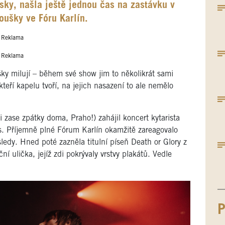
ky, našla ještě jednou čas na zastávku v
oušky ve Fóru Karlín.
Reklama
Reklama
ky milují – během své show jim to několikrát sami
, kteří kapelu tvoří, na jejich nasazení to ale nemělo
 zase zpátky doma, Praho!) zahájil koncert kytarista
es. Příjemně plné Fórum Karlín okamžitě zareagovalo
edy. Hned poté zazněla titulní píseň Death or Glory z
í ulička, jejíž zdi pokrývaly vrstvy plakátů. Vedle
P