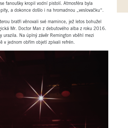
e fanoušky kropil vodní pistolí. Atmosféra byla
shpity, a dokonce došlo i na hromadnou „veslovačku“.
rou bratři věnovali své mamince, jež letos bohužel
rgická Mr. Doctor Man z debutového alba z roku 2016.
by urazila. Na úplný závěr Remington vběhl mezi
 v jednom obřím objetí zpívali refrén.