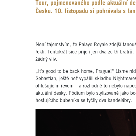
Tour, pojmenovaného podle aktuální des
Česku. 10. listopadu si pohrávala s fan
Není tajemstvím, že Palaye Royale zdejší fanouš
řekli. Tentokrát sice přijeli jen dva ze tří bratrů
žádný vliv.
„It’s good to be back home, Prague!“ (Jsme rádi
Sebastian, ještě než vypálili skladbu Nightmar
ohlušujícím řevem – a rozhodně to nebylo naposl
aktuální desky. Pódium bylo stylizované jako bočn
hostujícího bubeníka se tyčily dva kandelábry.