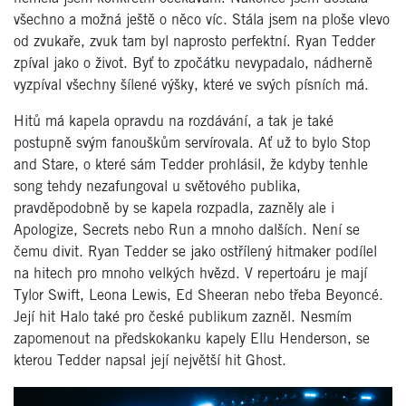
všechno a možná ještě o něco víc. Stála jsem na ploše vlevo
od zvukaře, zvuk tam byl naprosto perfektní. Ryan Tedder
zpíval jako o život. Byť to zpočátku nevypadalo, nádherně
vyzpíval všechny šílené výšky, které ve svých písních má.
Hitů má kapela opravdu na rozdávání, a tak je také
postupně svým fanouškům servírovala. Ať už to bylo Stop
and Stare, o které sám Tedder prohlásil, že kdyby tenhle
song tehdy nezafungoval u světového publika,
pravděpodobně by se kapela rozpadla, zazněly ale i
Apologize, Secrets nebo Run a mnoho dalších. Není se
čemu divit. Ryan Tedder se jako ostřílený hitmaker podílel
na hitech pro mnoho velkých hvězd. V repertoáru je mají
Tylor Swift, Leona Lewis, Ed Sheeran nebo třeba Beyoncé.
Její hit Halo také pro české publikum zazněl. Nesmím
zapomenout na předskokanku kapely Ellu Henderson, se
kterou Tedder napsal její největší hit Ghost.