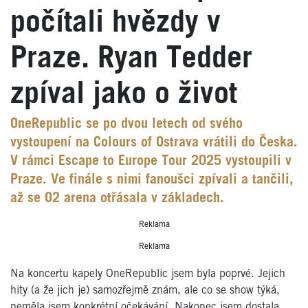
počítali hvězdy v
Praze. Ryan Tedder
zpíval jako o život
OneRepublic se po dvou letech od svého
vystoupení na Colours of Ostrava vrátili do Česka.
V rámci Escape to Europe Tour 2025 vystoupili v
Praze. Ve finále s nimi fanoušci zpívali a tančili,
až se O2 arena otřásala v základech.
Reklama
Reklama
Na koncertu kapely OneRepublic jsem byla poprvé. Jejich
hity (a že jich je) samozřejmě znám, ale co se show týká,
neměla jsem konkrétní očekávání. Nakonec jsem dostala