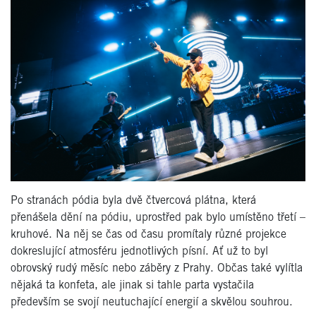
Po stranách pódia byla dvě čtvercová plátna, která
přenášela dění na pódiu, uprostřed pak bylo umístěno třetí –
kruhové. Na něj se čas od času promítaly různé projekce
dokreslující atmosféru jednotlivých písní. Ať už to byl
obrovský rudý měsíc nebo záběry z Prahy. Občas také vylítla
nějaká ta konfeta, ale jinak si tahle parta vystačila
především se svojí neutuchající energií a skvělou souhrou.