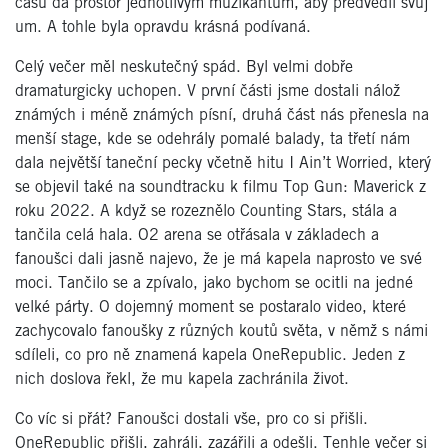
času dá prostor jednotlivým muzikantům, aby předvedli svůj
um. A tohle byla opravdu krásná podívaná.
Celý večer měl neskutečný spád. Byl velmi dobře
dramaturgicky uchopen. V první části jsme dostali nálož
známých i méně známých písní, druhá část nás přenesla na
menší stage, kde se odehrály pomalé balady, ta třetí nám
dala největší taneční pecky včetně hitu I Ain’t Worried, který
se objevil také na soundtracku k filmu Top Gun: Maverick z
roku 2022. A když se rozeznělo Counting Stars, stála a
tančila celá hala. O2 arena se otřásala v základech a
fanoušci dali jasně najevo, že je má kapela naprosto ve své
moci. Tančilo se a zpívalo, jako bychom se ocitli na jedné
velké párty. O dojemný moment se postaralo video, které
zachycovalo fanoušky z různých koutů světa, v němž s námi
sdíleli, co pro ně znamená kapela OneRepublic. Jeden z
nich doslova řekl, že mu kapela zachránila život.
Co víc si přát? Fanoušci dostali vše, pro co si přišli.
OneRepublic přišli, zahráli, zazářili a odešli. Tenhle večer si