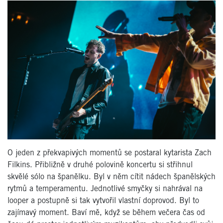
O jeden z překvapivých momentů se postaral kytarista Zach
Filkins. Přibližně v druhé polovině koncertu si střihnul
skvělé sólo na španělku. Byl v něm cítit nádech španělských
rytmů a temperamentu. Jednotlivé smyčky si nahrával na
looper a postupně si tak vytvořil vlastní doprovod. Byl to
zajímavý moment. Baví mě, když se během večera čas od