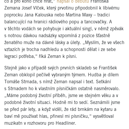
co a pro koho chce hrát,“
napsal o debutu
Františka
Zemana Josef Vlček, který prvotinu připodobnil k líbivému
poprocku Jana Kalouska nebo Martina Maxy – tradici
balancující na hranici rádiového popu a tancovačky. A
v těchto vodách se pohybuje i aktuální singl, v němž zpěvák
s notnou dávkou nadsázky vzpomíná z pozice šťastně
ženatého muže na dávné lásky a úlety. „Myslím, že ve všech
vztazích je trocha nadhledu a schopnosti dělat i ze sebe
legraci potřeba,“ říká Zeman k písni.
Stejně jako v případě svých prvních skladeb se František
Zeman obklopil pečlivě vybraným týmem. Hudba je dílem
Tomáše Strnada, s nímž Zeman napsal i text. Setkání
s Strnadem ho k vlastním písničkám ostatně nasměrovalo.
„Máme podobný životní příběh, jsme ve stejném věku a v
podobné životní situaci. Hodně mi to sedí. Seznámili jsme
se před pár lety, a když viděl, že rád brnkám na kytaru a
baví mě používat hlas, přinesl mi písničku,“ vysvětloval
muzikatn v rozhovoru pro Headliner.