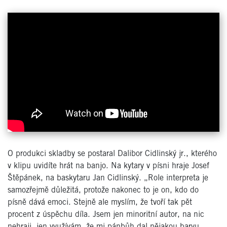
O produkci skladby se postaral Dalibor Cidlinský jr., kterého
v klipu uvidíte hrát na banjo. Na kytary v písni hraje Josef
Štěpánek, na baskytaru Jan Cidlinský. „Role interpreta je
samozřejmě důležitá, protože nakonec to je on, kdo do
písně dává emoci. Stejně ale myslím, že tvoří tak pět
procent z úspěchu díla. Jsem jen minoritní autor, na nic
nehraji, jen využívám, že mi pánbůh dal nějakou barvu