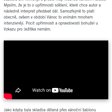
Myslím, že je to o upřímnosti sdělení, které chce autor a
následně interpret předávat dál. Samozřejmě to platí
obecně, ovšem v období Vánoc to vnímám mnohem
intenzivněji. Pocit upřímnosti a opravdovosti bohužel u
Vzkazu pro Ježíška nemám.
Jako kdyby byla skladba dělaná přes vánoční šablonu