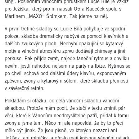
singl. Posledním vánočním přírůstkem Lucie Bílé je Vzkaz
pro Ježíška, který pro ni napsali O5 a Radeček spolu s
Martinem „MAXO“ Šrámkem. Tak jdeme na něj.
V první třetině skladby se Lucie Bílá pohybuje ve spodní
poloze, skladba dramaticky nabývá za pomoci klavírních a
dalších zvukových ploch. Nechybí opakující se kytarový
motiv a vánoční atmosféru zprvu dodávají chimesy a jiné
perkuse. Pak přijde zvrat, najede taneční rytmus a chvilku
nevím, jestli náhodou nejsem na party na Ibize. Rytmus se
po chvíli schová pod dalšími údery klavíru, exponovaným
zpěvem, zvony a kytarovým sólem, které skladbu přemostí
v závěrečný refrén.
Pokládám si otázku, co dělá vánoční skladbu vánoční
skladbou. Protože mám pocit, že stačí v textu zmínit pár
věcí, které k Vánocům neodmyslitelně patří, přidat k tomu
zvony a jsme tam. Něco mi ale napovídá, že by to přeci
mělo být jinak. Že jsou písně, ve kterých nezazní ani
Ježíšek, ani rolničky, a přesto mají krásnou vánoční náladu.