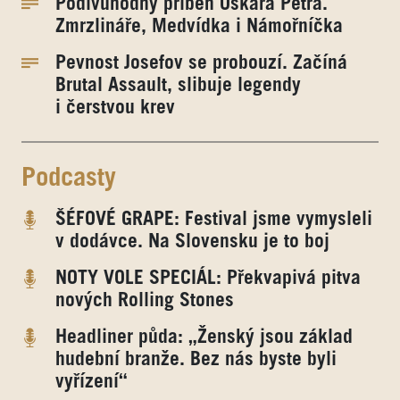
Podivuhodný příběh Oskara Petra.
Zmrzlináře, Medvídka i Námořníčka
Pevnost Josefov se probouzí. Začíná
Brutal Assault, slibuje legendy
i čerstvou krev
Podcasty
ŠÉFOVÉ GRAPE: Festival jsme vymysleli
v dodávce. Na Slovensku je to boj
NOTY VOLE SPECIÁL: Překvapivá pitva
nových Rolling Stones
Headliner půda: „Ženský jsou základ
hudební branže. Bez nás byste byli
vyřízení“