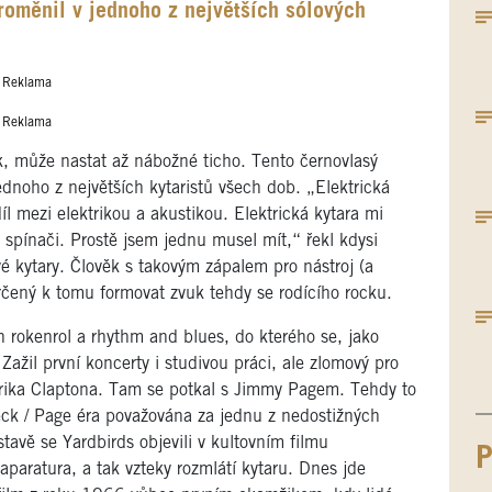
roměnil v jednoho z největších sólových
Reklama
Reklama
, může nastat až nábožné ticho. Tento černovlasý
dnoho z největších kytaristů všech dob. „Elektrická
íl mezi elektrikou a akustikou. Elektrická kytara mi
 spínači. Prostě jsem jednu musel mít,“ řekl kdysi
é kytary. Člověk s takovým zápalem pro nástroj (a
rčený k tomu formovat zvuk tehdy se rodícího rocku.
ch rokenrol a rhythm and blues, do kterého se, jako
Zažil první koncerty i studivou práci, ale zlomový pro
 Erika Claptona. Tam se potkal s Jimmy Pagem. Tehdy to
Beck / Page éra považována za jednu z nedostižných
avě se Yardbirds objevili v kultovním filmu
P
paratura, a tak vzteky rozmlátí kytaru. Dnes jde