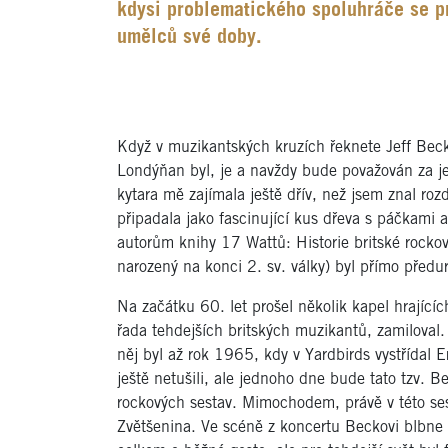
kdysi problematického spoluhráče se p
umělců své doby.
Když v muzikantských kruzích řeknete Jeff Beck
Londýňan byl, je a navždy bude považován za je
kytara mě zajímala ještě dřív, než jsem znal rozd
připadala jako fascinující kus dřeva s páčkami a
autorům knihy 17 Wattů: Historie britské rockov
narozený na konci 2. sv. války) byl přímo předu
Na začátku 60. let prošel několik kapel hrající
řada tehdejších britských muzikantů, zamiloval. 
něj byl až rok 1965, kdy v Yardbirds vystřídal
ještě netušili, ale jednoho dne bude tato tzv. 
rockových sestav. Mimochodem, právě v této sest
Zvětšenina. Ve scéně z koncertu Beckovi blbne a