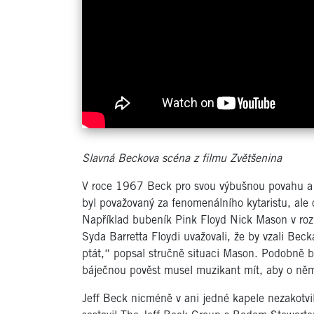
Slavná Beckova scéna z filmu Zvětšenina
V roce 1967 Beck pro svou výbušnou povahu a n
byl považovaný za fenomenálního kytaristu, ale 
Například bubeník Pink Floyd Nick Mason v roz
Syda Barretta Floydi uvažovali, že by vzali Bec
ptát,“ popsal stručně situaci Mason. Podobně by
báječnou pověst musel muzikant mít, aby o něm 
Jeff Beck nicméně v ani jedné kapele nezakotvil