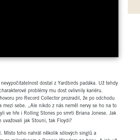
evypočitatelnost dostal z Yardbirds padáka. Už tehdy
charakterové problémy mu dost ovlivnily kariéru.
hovoru pro Record Collector prozradil, že po odchodu
ka mezi sebe. „Ale nikdo z nás neměl nervy se ho na to
li ve hře i Rolling Stones po smrti Briana Jonese. Jak
uvažovali jak Stouni, tak Floydi?
. Místo toho nahrál několik sólových singlů a