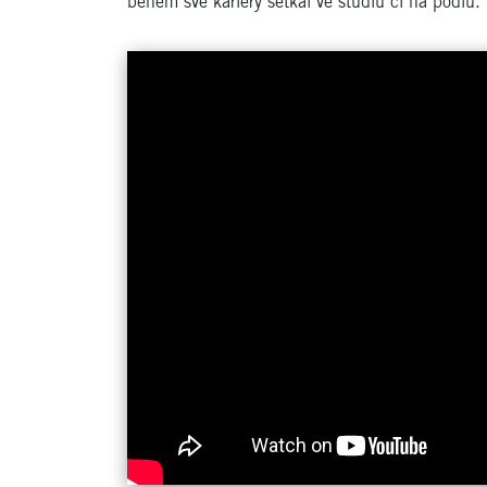
během své kariéry setkal ve studiu či na pódiu.