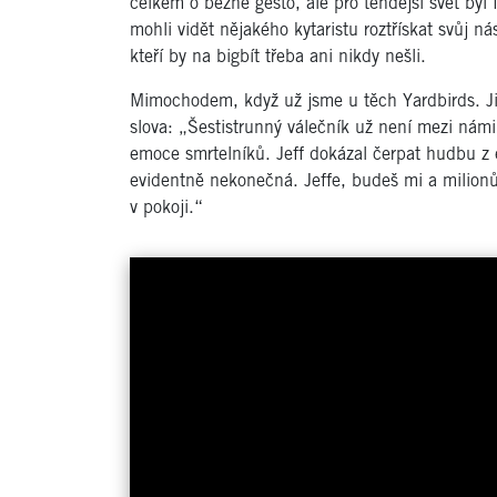
celkem o běžné gesto, ale pro tehdejší svět by
mohli vidět nějakého kytaristu roztřískat svůj n
kteří by na bigbít třeba ani nikdy nešli.
Mimochodem, když už jsme u těch Yardbirds. J
slova: „Šestistrunný válečník už není mezi námi
emoce smrtelníků. Jeff dokázal čerpat hudbu z 
evidentně nekonečná. Jeffe, budeš mi a milion
v pokoji.“