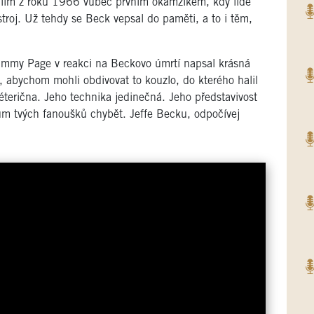
l film z roku 1966 vůbec prvním okamžikem, kdy lidé
ástroj. Už tehdy se Beck vepsal do paměti, a to i těm,
immy Page v reakci na Beckovo úmrtí napsal krásná
, abychom mohli obdivovat to kouzlo, do kterého halil
éterična. Jeho technika jedinečná. Jeho představivost
ům tvých fanoušků chybět. Jeffe Becku, odpočívej