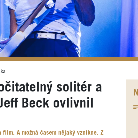
čka
itatelný solitér a
N
Jeff Beck ovlivnil
na film. A možná časem nějaký vznikne. Z