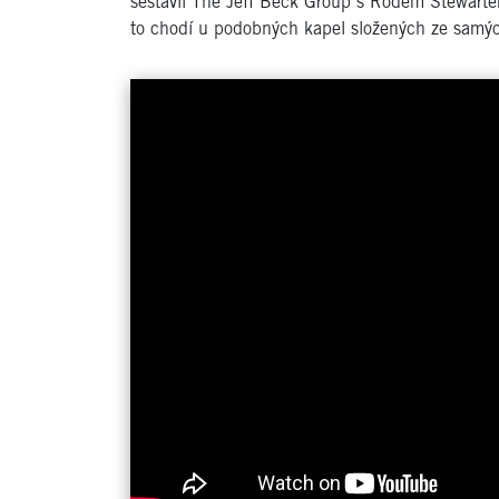
sestavil The Jeff Beck Group s Rodem Stewart
to chodí u podobných kapel složených ze samýc