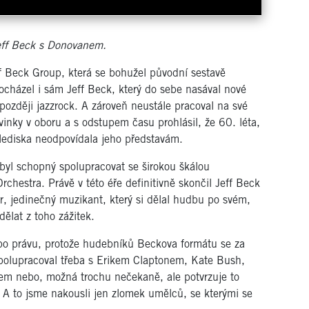
Jeff Beck s Donovanem.
f Beck Group, která se bohužel původní sestavě
ocházel i sám Jeff Beck, který do sebe nasával nové
později jazzrock. A zároveň neustále pracoval na své
ovinky v oboru a s odstupem času prohlásil, že 60. léta,
hlediska neodpovídala jeho představám.
byl schopný spolupracovat se širokou škálou
estra. Právě v této éře definitivně skončil Jeff Beck
tér, jedinečný muzikant, který si dělal hudbu po svém,
dělat z toho zážitek.
po právu, protože hudebníků Beckova formátu se za
 Spolupracoval třeba s Erikem Claptonem, Kate Bush,
m nebo, možná trochu nečekaně, ale potvrzuje to
 A to jsme nakousli jen zlomek umělců, se kterými se