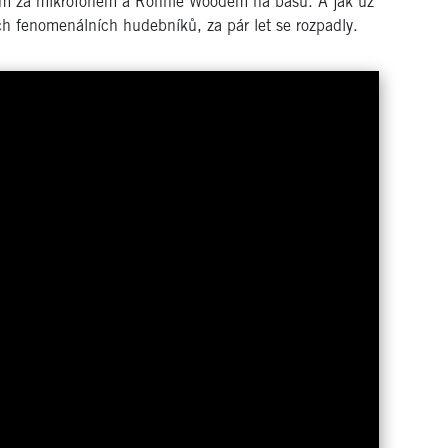
em za mikrofonem a Ronnie Woodem na basu. A jak už
h fenomenálních hudebníků, za pár let se rozpadly.