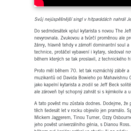
Svůj nejúspěšnější singl v hitparádách nahrál 
Do sedmdesátek vplul kytarista s novou The Jef
nevyrovnala. Zvukovou a tvůrčí proměnou ale pr
žánry, hlavně tehdy v zámoří dominantní soul a 
technice, protáčel vybavení i kytary, sledoval n
během kterých se tak proslavil, z technického 
Proto měl během 70. let tak rozmáchlý záběr a 
muzikantů od Davida Bowieho po Mahavishnu Orch
jako kapelní kytarista a zrodil se Jeff Beck soli
ale zároveň byl schopný zahrát si s kýmkoliv a u
A tato pověst mu zůstala dodnes. Dodejme, že 
těch šedesát let v rocku objevilo jen pramálo.
Mickem Jaggerem, Tinou Turner, Ozzy Osbourne
jeho pověst univerzálního génia, s Dianou Ross.