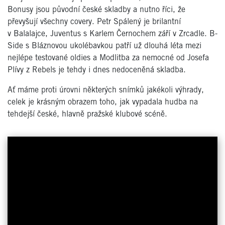
Bonusy jsou původní české skladby a nutno říci, že
převyšují všechny covery. Petr Spálený je brilantní
v Balalajce, Juventus s Karlem Černochem září v Zrcadle. B-
Side s Bláznovou ukolébavkou patří už dlouhá léta mezi
nejlépe testované oldies a Modlitba za nemocné od Josefa
Plívy z Rebels je tehdy i dnes nedoceněná skladba.
Ať máme proti úrovni některých snímků jakékoli výhrady,
celek je krásným obrazem toho, jak vypadala hudba na
tehdejší české, hlavně pražské klubové scéně.