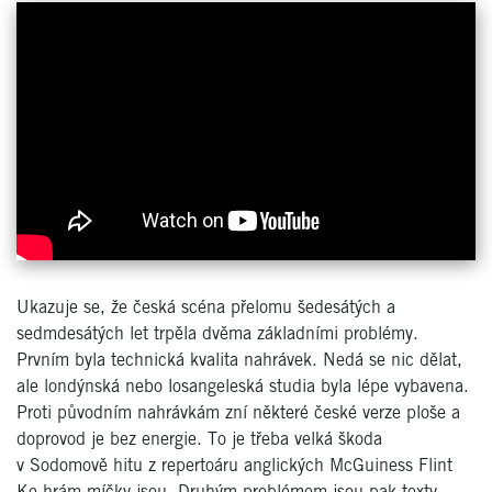
Ukazuje se, že česká scéna přelomu šedesátých a
sedmdesátých let trpěla dvěma základními problémy.
Prvním byla technická kvalita nahrávek. Nedá se nic dělat,
ale londýnská nebo losangeleská studia byla lépe vybavena.
Proti původním nahrávkám zní některé české verze ploše a
doprovod je bez energie. To je třeba velká škoda
v Sodomově hitu z repertoáru anglických McGuiness Flint