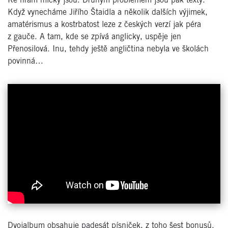
Ke hrám míčky jsou. Druhým problémem jsou pak texty.
Když vynecháme Jiřího Štaidla a několik dalších výjimek,
amatérismus a kostrbatost leze z českých verzí jak péra
z gauče. A tam, kde se zpívá anglicky, uspěje jen
Přenosilová. Inu, tehdy ještě angličtina nebyla ve školách
povinná…
Dvojalbum obsahuje padesát písniček, z toho šest bonusů.