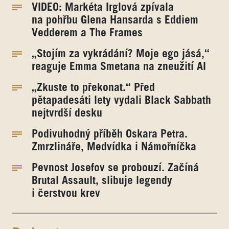
VIDEO: Markéta Irglová zpívala
na pohřbu Glena Hansarda s Eddiem
Vedderem a The Frames
„Stojím za vykrádání? Moje ego jásá,“
reaguje Emma Smetana na zneužití AI
„Zkuste to překonat.“ Před
pětapadesáti lety vydali Black Sabbath
nejtvrdší desku
Podivuhodný příběh Oskara Petra.
Zmrzlináře, Medvídka i Námořníčka
Pevnost Josefov se probouzí. Začíná
Brutal Assault, slibuje legendy
i čerstvou krev