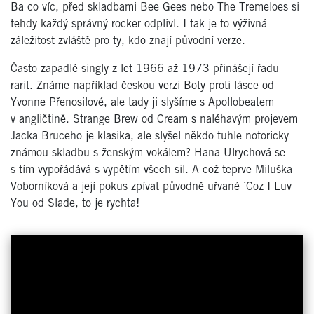
Ba co víc, před skladbami Bee Gees nebo The Tremeloes si
tehdy každý správný rocker odplivl. I tak je to výživná
záležitost zvláště pro ty, kdo znají původní verze.
Často zapadlé singly z let 1966 až 1973 přinášejí řadu
rarit. Známe například českou verzi Boty proti lásce od
Yvonne Přenosilové, ale tady ji slyšíme s Apollobeatem
v angličtině. Strange Brew od Cream s naléhavým projevem
Jacka Bruceho je klasika, ale slyšel někdo tuhle notoricky
známou skladbu s ženským vokálem? Hana Ulrychová se
s tím vypořádává s vypětím všech sil. A což teprve Miluška
Voborníková a její pokus zpívat původně uřvané ´Coz I Luv
You od Slade, to je rychta!