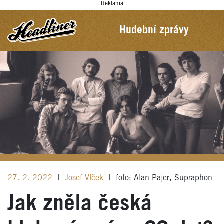
Reklama
Hudební zprávy
27. 2. 2022
|
Josef Vlček
|
foto: Alan Pajer, Supraphon
Jak zněla česká