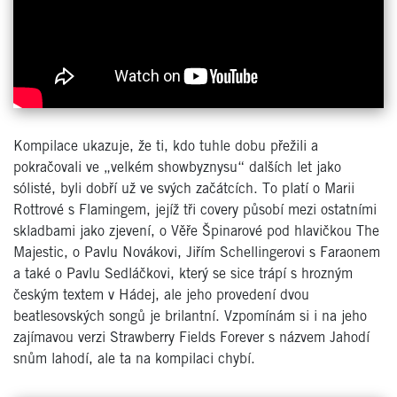
Kompilace ukazuje, že ti, kdo tuhle dobu přežili a
pokračovali ve „velkém showbyznysu“ dalších let jako
sólisté, byli dobří už ve svých začátcích. To platí o Marii
Rottrové s Flamingem, jejíž tři covery působí mezi ostatními
skladbami jako zjevení, o Věře Špinarové pod hlavičkou The
Majestic, o Pavlu Novákovi, Jiřím Schellingerovi s Faraonem
a také o Pavlu Sedláčkovi, který se sice trápí s hrozným
českým textem v Hádej, ale jeho provedení dvou
beatlesovských songů je brilantní. Vzpomínám si i na jeho
zajímavou verzi Strawberry Fields Forever s názvem Jahodí
snům lahodí, ale ta na kompilaci chybí.