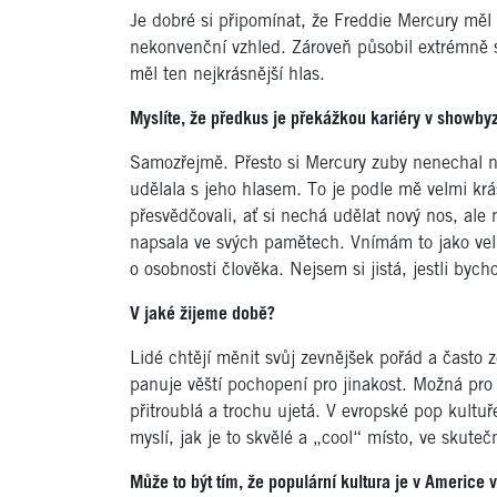
Je dobré si připomínat, že Freddie Mercury měl 
nekonvenční vzhled. Zároveň působil extrémně
měl ten nejkrásnější hlas.
Myslíte, že předkus je překážkou kariéry v showby
Samozřejmě. Přesto si Mercury zuby nenechal ni
udělala s jeho hlasem. To je podle mě velmi krá
přesvědčovali, ať si nechá udělat nový nos, ale 
napsala ve svých pamětech. Vnímám to jako vel
o osobnosti člověka. Nejsem si jistá, jestli byc
V jaké žijeme době?
Lidé chtějí měnit svůj zevnějšek pořád a často
panuje věští pochopení pro jinakost. Možná pro
přitroublá a trochu ujetá. V evropské pop kultuře
myslí, jak je to skvělé a „cool“ místo, ve skutečn
Může to být tím, že populární kultura je v Americe 