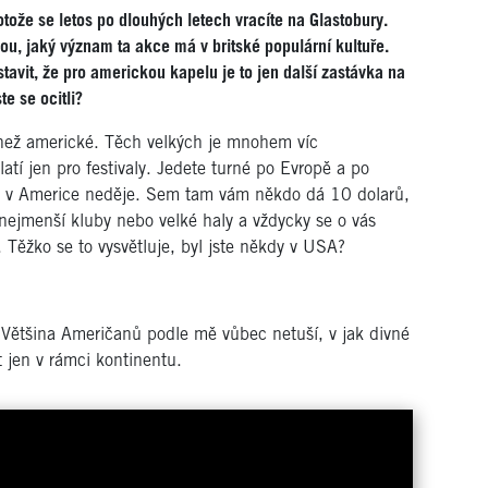
otože se letos po dlouhých letech vracíte na Glastobury.
, jaký význam ta akce má v britské populární kultuře.
dstavit, že pro americkou kapelu je to jen další zastávka na
te se ocitli?
 než americké. Těch velkých je mnohem víc
atí jen pro festivaly. Jedete turné po Evropě a po
 se v Americe neděje. Sem tam vám někdo dá 10 dolarů,
 nejmenší kluby nebo velké haly a vždycky se o vás
. Těžko se to vysvětluje, byl jste někdy v USA?
! Většina Američanů podle mě vůbec netuší, v jak divné
t jen v rámci kontinentu.