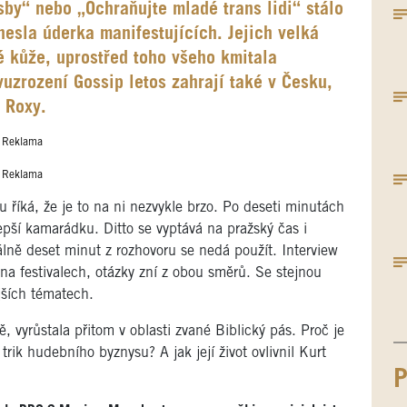
sby“ nebo „Ochraňujte mladé trans lidi“ stálo
nesla úderka manifestujících. Jejich velká
é kůže, uprostřed toho všeho kmitala
uzrození Gossip letos zahrají také v Česku,
 Roxy.
Reklama
Reklama
 říká, že je to na ni nezvykle brzo. Po deseti minutách
epší kamarádku. Ditto se vyptává na pražský čas i
lně deset minut z rozhovoru se nedá použít. Interview
 na festivalech, otázky zní z obou směrů. Se stejnou
jších tématech.
ě, vyrůstala přitom v oblasti zvané Biblický pás. Proč je
ik hudebního byznysu? A jak její život ovlivnil Kurt
P