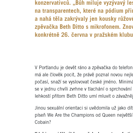
konzervativců. „Bůh miluje vyzývavý le
na transparentech, které na pódium při
a nahá těla zakrývaly jen kousky růžov
zpěvačka Beth Ditto s mikrofonem. Znov
konkrétně 26. června v pražském klubu
V Portlandu je devět ráno a zpěvačka do telefonu
má ale člověk pocit, že právě poznal novou nejl
počasí, snaží se vyslovovat české jméno. Minimá
se v jednu chvíli zvrhne v tlachání o sprchování
lehkostí přitom Beth Ditto umí mluvit o závažně
Jinou sexuální orientaci si uvědomila už jako dít
píseň We Are the Champions od Queen největší tr
Cobain?