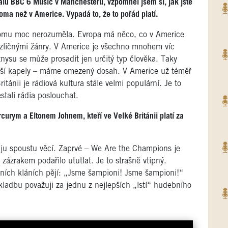
valu BBC 6 Music v Manchesteru, vzpomněl jsem si, jak jste
 doma než v Americe. Vypadá to, že to pořád platí.
 tomu moc nerozuměla. Evropa má něco, co v Americe
 rozličnými žánry. V Americe je všechno mnohem víc
ysu se může prosadit jen určitý typ člověka. Taky
t naší kapely – máme omezený dosah. V Americe už téměř
ritánii je rádiová kultura stále velmi populární. Je to
tali rádia poslouchat.
curym a Eltonem Johnem, kteří ve Velké Británii platí za
ju spoustu věcí. Zaprvé – We Are the Champions je
zázrakem podařilo ututlat. Je to strašně vtipný.
vních kláních pějí: „Jsme šampioni! Jsme šampioni!“
kladbu považuji za jednu z nejlepších „lstí“ hudebního