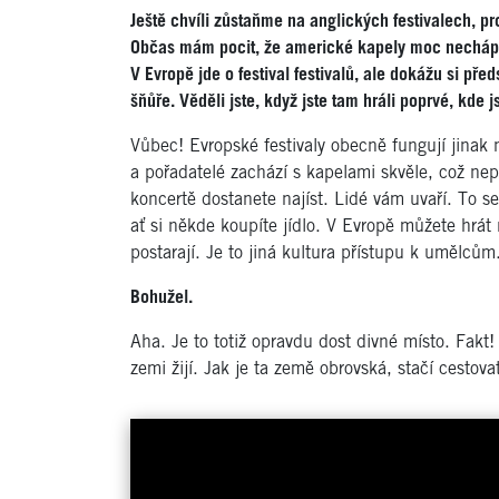
Ještě chvíli zůstaňme na anglických festivalech, pr
Občas mám pocit, že americké kapely moc nechápou
V Evropě jde o festival festivalů, ale dokážu si pře
šňůře. Věděli jste, když jste tam hráli poprvé, kde js
Vůbec! Evropské festivaly obecně fungují jinak
a pořadatelé zachází s kapelami skvěle, což nepl
koncertě dostanete najíst. Lidé vám uvaří. To
ať si někde koupíte jídlo. V Evropě můžete hrát
postarají. Je to jiná kultura přístupu k umělcům
Bohužel.
Aha. Je to totiž opravdu dost divné místo. Fakt
zemi žijí. Jak je ta země obrovská, stačí cestova