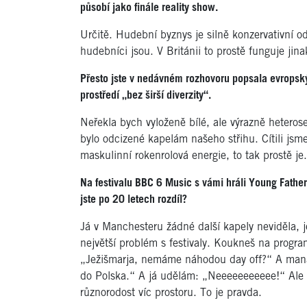
působí jako finále reality show.
Určitě. Hudební byznys je silně konzervativní o
hudebníci jsou. V Británii to prostě funguje jina
Přesto jste v nedávném rozhovoru popsala evropský 
prostředí „bez širší diverzity“.
Neřekla bych vyloženě bílé, ale výrazně heterose
bylo odcizené kapelám našeho střihu. Cítili js
maskulinní rokenrolová energie, to tak prostě je.
Na festivalu BBC 6 Music s vámi hráli Young Father
jste po 20 letech rozdíl?
Já v Manchesteru žádné další kapely neviděla, je
největší problém s festivaly. Koukneš na progr
„Ježišmarja, nemáme náhodou day off?“ A mana
do Polska.“ A já udělám: „Neeeeeeeeeee!“ Ale 
různorodost víc prostoru. To je pravda.