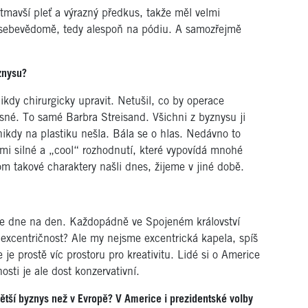
tmavší pleť a výrazný předkus, takže měl velmi
 sebevědomě, tedy alespoň na pódiu. A samozřejmě
znysu?
kdy chirurgicky upravit. Netušil, co by operace
sné. To samé Barbra Streisand. Všichni z byznysu ji
nikdy na plastiku nešla. Bála se o hlas. Nedávno to
mi silné a „cool“ rozhodnutí, které vypovídá mnohé
hom takové charaktery našli dnes, žijeme v jiné době.
 ze dne na den. Každopádně ve Spojeném království
 excentričnost? Ale my nejsme excentrická kapela, spíš
 je prostě víc prostoru pro kreativitu. Lidé si o Americe
osti je ale dost konzervativní.
větší byznys než v Evropě? V Americe i prezidentské volby