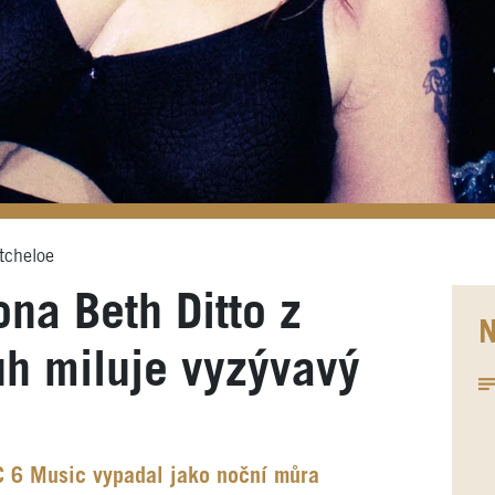
tcheloe
na Beth Ditto z
N
ůh miluje vyzývavý
BC 6 Music vypadal jako noční můra