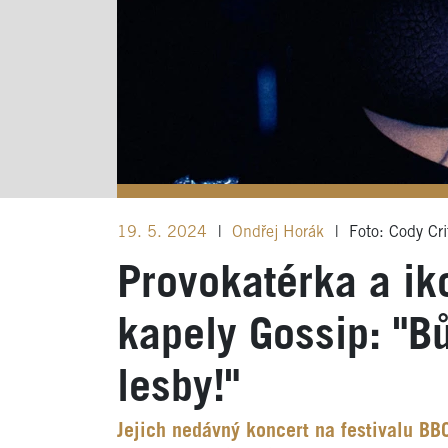
19. 5. 2024
|
Ondřej Horák
|
Foto: Cody Cri
Provokatérka a iko
kapely Gossip: "B
lesby!"
Jejich nedávný koncert na festivalu B