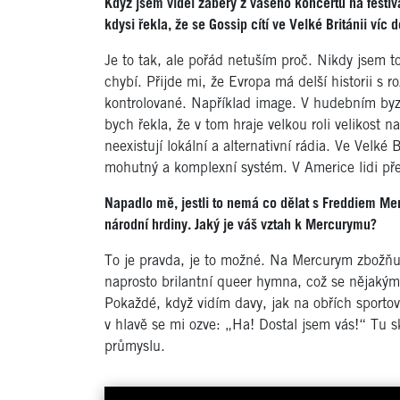
Když jsem viděl záběry z vašeho koncertu na festi
kdysi řekla, že se Gossip cítí ve Velké Británii víc
Je to tak, ale pořád netuším proč. Nikdy jsem
chybí. Přijde mi, že Evropa má delší historii s
kontrolované. Například image. V hudebním byzn
bych řekla, že v tom hraje velkou roli velikos
neexistují lokální a alternativní rádia. Ve Velké B
mohutný a komplexní systém. V Americe lidi přes
Napadlo mě, jestli to nemá co dělat s Freddiem Mer
národní hrdiny. Jaký je váš vztah k Mercurymu?
To je pravda, je to možné. Na Mercurym zbožňu
naprosto brilantní queer hymna, což se nějakým 
Pokaždé, když vidím davy, jak na obřích sporto
v hlavě se mi ozve: „Ha! Dostal jsem vás!“ Tu s
průmyslu.