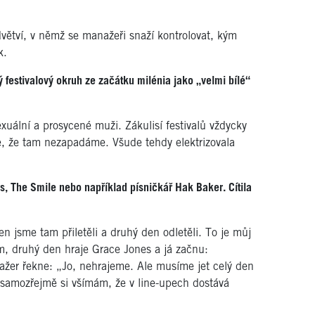
dvětví, v němž se manažeři snaží kontrolovat, kým
k.
festivalový okruh ze začátku milénia jako „velmi bílé“
xuální a prosycené muži. Zákulisí festivalů vždycky
me, že tam nezapadáme. Všude tehdy elektrizovala
s, The Smile nebo například písničkář Hak Baker. Cítila
n jsme tam přiletěli a druhý den odletěli. To je můj
am, druhý den hraje Grace Jones a já začnu:
žer řekne: „Jo, nehrajeme. Ale musíme jet celý den
samozřejmě si všímám, že v line-upech dostává