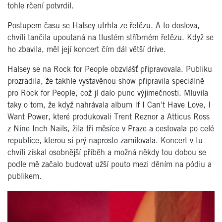
tohle rčení potvrdil.
Postupem času se Halsey utrhla ze řetězu. A to doslova,
chvíli tančila upoutaná na tlustém stříbrném řetězu. Když se
ho zbavila, měl její koncert čím dál větší drive.
Halsey se na Rock for People obzvlášť připravovala. Publiku
prozradila, že takhle vystavěnou show připravila speciálně
pro Rock for People, což jí dalo punc výjimečnosti. Mluvila
taky o tom, že když nahrávala album If I Can't Have Love, I
Want Power, které produkovali Trent Reznor a Atticus Ross
z Nine Inch Nails, žila tři měsíce v Praze a cestovala po celé
republice, kterou si prý naprosto zamilovala. Koncert v tu
chvíli získal osobnější příběh a možná někdy tou dobou se
podle mě začalo budovat užší pouto mezi děním na pódiu a
publikem.