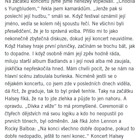
Na začátku koncertu jsme jsme nehezky vtipkovali. „Chodila
s Yungbludem,“ řekla jsem kamarádům. „Jenže pak si
poslechl její hudbu,“ smáli se. Když festival oznámil její
jméno, vedla se kolem něj spoustu řečí. Ne všichni byli
přesvědčení, že je to správná volba. Přišlo mi to jako
nekonečně zbytečná diskuze, dokud její koncert neuvidíme.
Když Halsey hraje první písničky, začínám se trochu bát, jak
to dopadne. I když osobně mám její zpěv hodně ráda,
miluju starší album Badlands a i její nová alba mě zaujala,
jiskřička nepřeskočila hned. Mám chvíli pocit, že se nám na
hlavní scénu zatoulala burleska. Nicméně jestli se o
nějakém koncertu, co jsem zde v posledních dnech viděla,
dá říct, že graduje, tak to byl právě tenhle. Taky na začátku
Halsey říká, že na to jde zlehka a půjde to jen nahoru. A
opravdu. „Dívka z věže“ to má promyšlené. Ceremoniál o
čtyřech dějstvích má svou logiku a kdo ho neopustil po
prvních tónech, byl odměněn. Jak říká John Lennon a
Rocky Balboa: „Na konci všechno dobře dopadne, pokud to
dobře nedopadlo, ještě to není konec.“ Koncert Halsey