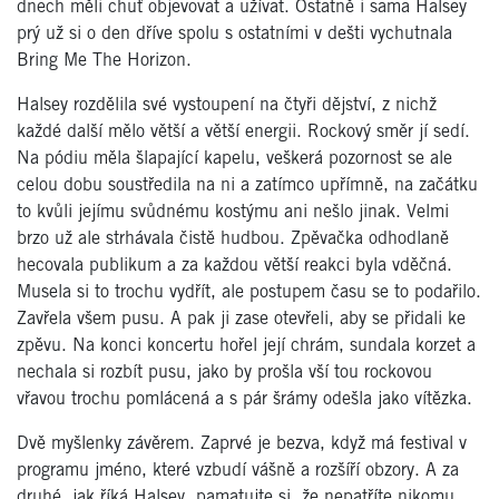
dnech měli chuť objevovat a užívat. Ostatně i sama Halsey
prý už si o den dříve spolu s ostatními v dešti vychutnala
Bring Me The Horizon.
Halsey rozdělila své vystoupení na čtyři dějství, z nichž
každé další mělo větší a větší energii. Rockový směr jí sedí.
Na pódiu měla šlapající kapelu, veškerá pozornost se ale
celou dobu soustředila na ni a zatímco upřímně, na začátku
to kvůli jejímu svůdnému kostýmu ani nešlo jinak. Velmi
brzo už ale strhávala čistě hudbou. Zpěvačka odhodlaně
hecovala publikum a za každou větší reakci byla vděčná.
Musela si to trochu vydřít, ale postupem času se to podařilo.
Zavřela všem pusu. A pak ji zase otevřeli, aby se přidali ke
zpěvu. Na konci koncertu hořel její chrám, sundala korzet a
nechala si rozbít pusu, jako by prošla vší tou rockovou
vřavou trochu pomlácená a s pár šrámy odešla jako vítězka.
Dvě myšlenky závěrem. Zaprvé je bezva, když má festival v
programu jméno, které vzbudí vášně a rozšíří obzory. A za
druhé, jak říká Halsey, pamatujte si, že nepatříte nikomu