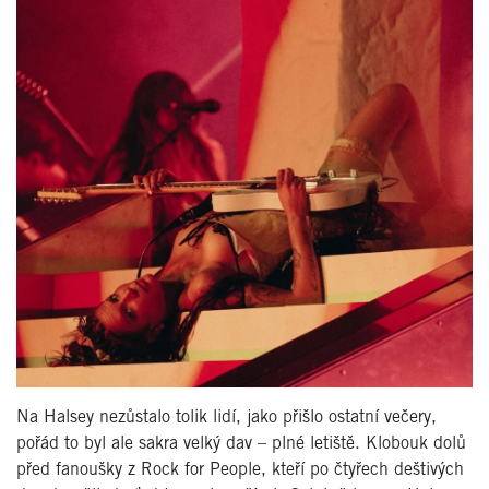
Na Halsey nezůstalo tolik lidí, jako přišlo ostatní večery,
pořád to byl ale sakra velký dav – plné letiště. Klobouk dolů
před fanoušky z Rock for People, kteří po čtyřech deštivých