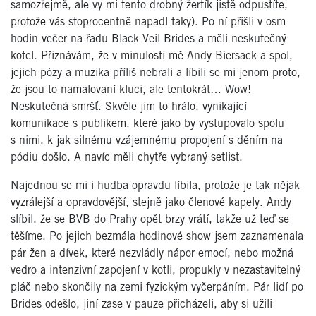
samozřejmě, ale vy mi tento drobný žertík jistě odpustíte,
protože vás stoprocentně napadl taky). Po ní přišli v osm
hodin večer na řadu Black Veil Brides a měli neskutečný
kotel. Přiznávám, že v minulosti mě Andy Biersack a spol,
jejich pózy a muzika příliš nebrali a líbili se mi jenom proto,
že jsou to namalovaní kluci, ale tentokrát… Wow!
Neskutečná smršť. Skvěle jim to hrálo, vynikající
komunikace s publikem, které jako by vystupovalo spolu
s nimi, k jak silnému vzájemnému propojení s děním na
pódiu došlo. A navíc měli chytře vybraný setlist.
Najednou se mi i hudba opravdu líbila, protože je tak nějak
vyzrálejší a opravdovější, stejně jako členové kapely. Andy
slíbil, že se BVB do Prahy opět brzy vrátí, takže už teď se
těšíme. Po jejich bezmála hodinové show jsem zaznamenala
pár žen a dívek, které nezvládly nápor emocí, nebo možná
vedro a intenzivní zapojení v kotli, propukly v nezastavitelný
pláč nebo skončily na zemi fyzickým vyčerpáním. Pár lidí po
Brides odešlo, jiní zase v pauze přicházeli, aby si užili