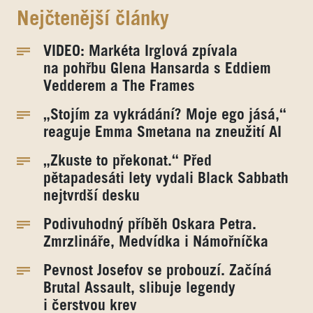
Nejčtenější články
VIDEO: Markéta Irglová zpívala
na pohřbu Glena Hansarda s Eddiem
Vedderem a The Frames
„Stojím za vykrádání? Moje ego jásá,“
reaguje Emma Smetana na zneužití AI
„Zkuste to překonat.“ Před
pětapadesáti lety vydali Black Sabbath
nejtvrdší desku
Podivuhodný příběh Oskara Petra.
Zmrzlináře, Medvídka i Námořníčka
Pevnost Josefov se probouzí. Začíná
Brutal Assault, slibuje legendy
i čerstvou krev