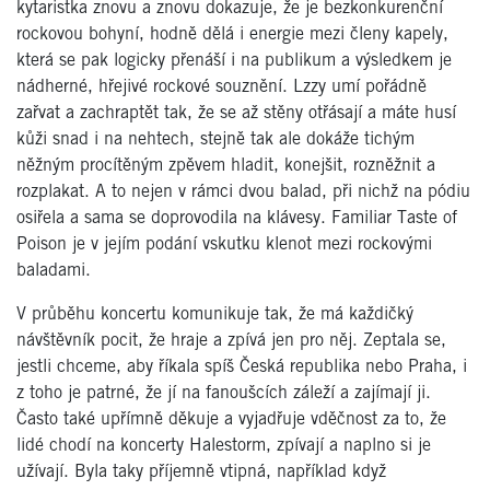
kytaristka znovu a znovu dokazuje, že je bezkonkurenční
rockovou bohyní, hodně dělá i energie mezi členy kapely,
která se pak logicky přenáší i na publikum a výsledkem je
nádherné, hřejivé rockové souznění. Lzzy umí pořádně
zařvat a zachraptět tak, že se až stěny otřásají a máte husí
kůži snad i na nehtech, stejně tak ale dokáže tichým
něžným procítěným zpěvem hladit, konejšit, rozněžnit a
rozplakat. A to nejen v rámci dvou balad, při nichž na pódiu
osiřela a sama se doprovodila na klávesy. Familiar Taste of
Poison je v jejím podání vskutku klenot mezi rockovými
baladami.
V průběhu koncertu komunikuje tak, že má každičký
návštěvník pocit, že hraje a zpívá jen pro něj. Zeptala se,
jestli chceme, aby říkala spíš Česká republika nebo Praha, i
z toho je patrné, že jí na fanoušcích záleží a zajímají ji.
Často také upřímně děkuje a vyjadřuje vděčnost za to, že
lidé chodí na koncerty Halestorm, zpívají a naplno si je
užívají. Byla taky příjemně vtipná, například když