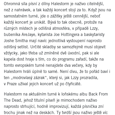
Ohromná síla písní z dílny Halestorm je naživo citelnější,
než z nahrávek, a tak každý koncert stojí za to. Když jsou na
samostatném turné, jde o zážitky ještě cennější, neboť
každý koncert je unikát. Bývá to tak obecně, protože na
různých místech je odlišná atmosféra, v případě Lzzy,
bubeníka AreJaye, kytarista Joe Hottingera a baskytaristy
Joshe Smitha mají navíc jednotlivá vystoupení naprosto
odlišný setlist. Určité skladby se samozřejmě musí objevit
vždycky, jako třeba už zmíněné dvě úvodní, pak si ale
kapela dost hraje s tím, co do programu zařadí, takže na
tomto evropském turné nenajdete dva večery, kdy by
Halestorm hráli úplně to samé. Není divu, že to pořád baví i
ten „modrovlasý zázrak“, který si, jak Lzzy prozradila,
v Praze užíval jejich koncert už po čtyřicáté.
Halestorm na aktuálním turné k loňskému albu Back From
The Dead, jehož titulní píseň je mimochodem naživo
naprosto strhující, hodně improvizují, každá písnička zní
trochu jinak než na deskách. Ty tvrdší jsou naživo ještě víc