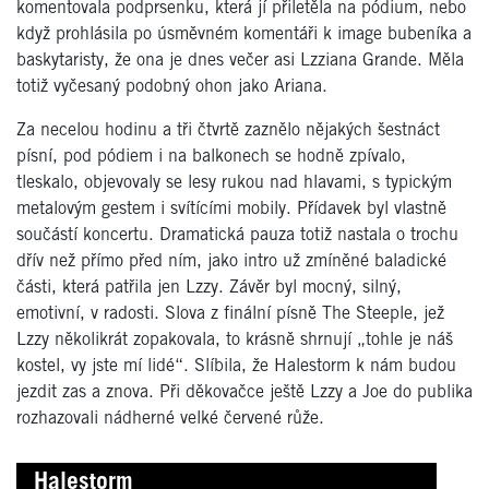
komentovala podprsenku, která jí přiletěla na pódium, nebo
když prohlásila po úsměvném komentáři k image bubeníka a
baskytaristy, že ona je dnes večer asi Lzziana Grande. Měla
totiž vyčesaný podobný ohon jako Ariana.
Za necelou hodinu a tři čtvrtě zaznělo nějakých šestnáct
písní, pod pódiem i na balkonech se hodně zpívalo,
tleskalo, objevovaly se lesy rukou nad hlavami, s typickým
metalovým gestem i svítícími mobily. Přídavek byl vlastně
součástí koncertu. Dramatická pauza totiž nastala o trochu
dřív než přímo před ním, jako intro už zmíněné baladické
části, která patřila jen Lzzy. Závěr byl mocný, silný,
emotivní, v radosti. Slova z finální písně The Steeple, jež
Lzzy několikrát zopakovala, to krásně shrnují „tohle je náš
kostel, vy jste mí lidé“. Slíbila, že Halestorm k nám budou
jezdit zas a znova. Při děkovačce ještě Lzzy a Joe do publika
rozhazovali nádherné velké červené růže.
Halestorm