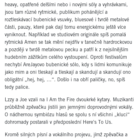
heavy, opatřené delšími nebo i novými sóly a vyhrávkami,
jsou tam různé rytmické, publikum pohánějící a
roztleskávací bubenické vsuvky, bluesové i tvrdě metalové
části, pauzy, které pak dají tomu energickému ještě více
vyniknout. Například ve studiovém originále spíš pomalá
rytmická Amen se tak mění nejdřív v tanečně hardrockovou
a později v tvrdě metalovou pecku a patří k z nejsilnějším
hudebním zážitkům celého vystoupení. Oproti festivalům
nechybí AreJayovo bubenické sólo, kdy s lidmi komunikuje
jako mim a oni tleskají a tleskají a skandují a skandují ono
obligátní „hej, hej, …“. Došlo i na obří paličky, no, spíš
tedy palice.
Lzzy a Joe vzali na I Am the Fire dvoukrké kytary. Muzikanti
průběžně zpěvačku jistili jen jemnými doprovodnými vokály.
O nádhernou symbiózu hlasů se spolu s ní všichni „kluci“
dohromady postarali v předposlední Here's To Us.
Kromě silných písní a vokálního projevu, jímž zpěvačka a