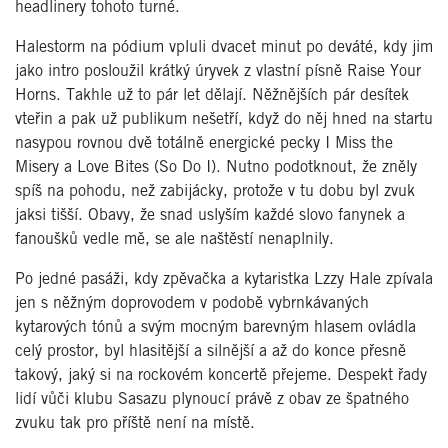
headlinery tohoto turné.
Halestorm na pódium vpluli dvacet minut po deváté, kdy jim
jako intro posloužil krátký úryvek z vlastní písně Raise Your
Horns. Takhle už to pár let dělají. Něžnějších pár desítek
vteřin a pak už publikum nešetří, když do něj hned na startu
nasypou rovnou dvě totálně energické pecky I Miss the
Misery a Love Bites (So Do I). Nutno podotknout, že zněly
spíš na pohodu, než zabijácky, protože v tu dobu byl zvuk
jaksi tišší. Obavy, že snad uslyším každé slovo fanynek a
fanoušků vedle mě, se ale naštěstí nenaplnily.
Po jedné pasáži, kdy zpěvačka a kytaristka Lzzy Hale zpívala
jen s něžným doprovodem v podobě vybrnkávaných
kytarových tónů a svým mocným barevným hlasem ovládla
celý prostor, byl hlasitější a silnější a až do konce přesně
takový, jaký si na rockovém koncertě přejeme. Despekt řady
lidí vůči klubu Sasazu plynoucí právě z obav ze špatného
zvuku tak pro příště není na místě.