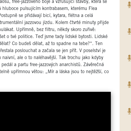
u, free-jazzového boje a vzrušující stavby, která se
ná hluboce pulsujícím kontrabasem, kterému Flea
ostupně se přidávají bicí, kytara, flétna a celá
trumentální jazzovou jízdu. Kolem čtvrté minuty přijde
ulákat. Upřímně, bez filtru, někdy skoro zuřivě:
et o tvé politice. Teď jsme tady lidské bytosti. Lidské
dělat? Co budeš dělat, až to spadne na tebe?“. Ten
stala poslouchat a začala se jen přít. V poselství je
u naivní, ale o to naléhavější. Tak trochu jako kdyby
n pedál a partu free-jazzových anarchistů. Závěrečná
elně upřímnou větou: „Mír a láska jsou to nejtěžší, co