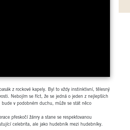
sák z rockové kapely. Byl to vždy instinktivní, tělesný
vosti. Nebojím se říct, že se jedná o jeden z nejlepších
lbum bude v podobném duchu, může se stát něco
erace přeskočí žánry a stane se respektovanou
tující celebrita, ale jako hudebník mezi hudebníky.