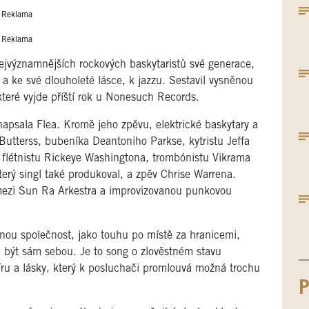
Reklama
Reklama
nejvýznamnějších rockových baskytaristů své generace,
 a ke své dlouholeté lásce, k jazzu. Sestavil vysněnou
které vyjde příští rok u Nonesuch Records.
napsala Flea. Kromě jeho zpěvu, elektrické baskytary a
Butterss, bubeníka Deantoniho Parkse, kytristu Jeffa
 flétnistu Rickeye Washingtona, trombónistu Vikrama
terý singl také produkoval, a zpěv Chrise Warrena.
 mezi Sun Ra Arkestra a improvizovanou punkovou
lenou společnost, jako touhu po místě za hranicemi,
 a být sám sebou. Je to song o zlověstném stavu
míru a lásky, který k posluchači promlouvá možná trochu
P