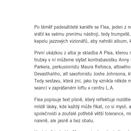
Po téměř padesátileté kariéře se Flea, jeden z 
vrátil ke svému prvnímu nástroji, tedy trumpetě,
kapelu jazzových vizionářů, aby nahráli album, 
První ukázkou z alba je skladba A Plea, kterou 
trubky v ní můžeme slyšet kontrabasistku Anny 
Parkera, perkusionistu Maura Refosca, altového
Devasthaliho, alt saxofonistu Joshe Johnsona, k
Tedy sestavu, která zní, jako by vznikla někde
seancí v zaprášeném loftu v centru L.A.
Flea popisuje text písně, který reflektuje rozdě
místě lásky, kde každý může říkat, co si myslí,
společnosti a zoufalé potřebě větší tolerance, 
naivně, ale jasně a bez obalu.