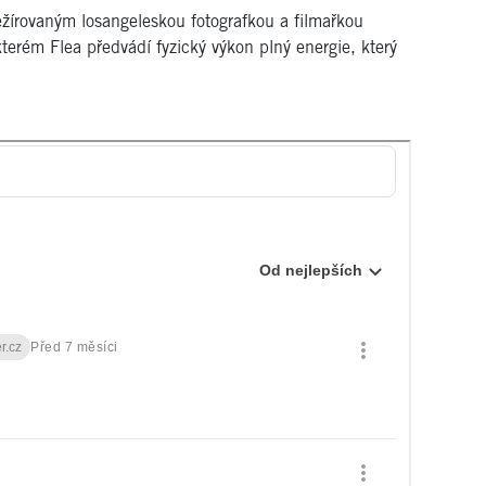
ežírovaným losangeleskou fotografkou a filmařkou
kterém Flea předvádí fyzický výkon plný energie, který