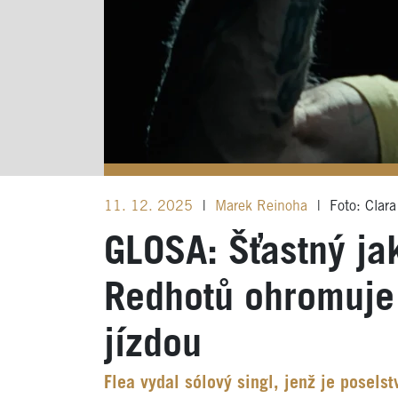
11. 12. 2025
|
Marek Reinoha
|
Foto: Clara
GLOSA: Šťastný ja
Redhotů ohromuje
jízdou
Flea vydal sólový singl, jenž je poselst