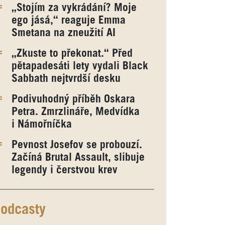
„Stojím za vykrádání? Moje
ego jásá,“ reaguje Emma
Smetana na zneužití AI
„Zkuste to překonat.“ Před
pětapadesáti lety vydali Black
Sabbath nejtvrdší desku
Podivuhodný příběh Oskara
Petra. Zmrzlináře, Medvídka
i Námořníčka
Pevnost Josefov se probouzí.
Začíná Brutal Assault, slibuje
legendy i čerstvou krev
odcasty