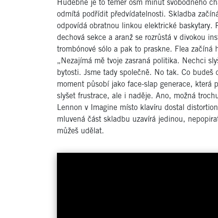
Hudebně je to téměř osm minut svobodného chaos
odmítá podřídit předvídatelnosti. Skladba začí
odpovídá obratnou linkou elektrické baskytary. P
dechová sekce a aranž se rozrůstá v divokou ins
trombónové sólo a pak to praskne. Flea začíná h
„Nezajímá mě tvoje zasraná politika. Nechci slyš
bytosti. Jsme tady společně. No tak. Co budeš 
moment působí jako face-slap generace, která pře
slyšet frustrace, ale i naděje. Ano, možná troch
Lennon v Imagine místo klavíru dostal distortio
mluvená část skladbu uzavírá jedinou, nepopirat
můžeš udělat.