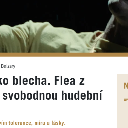
 Balzary
ko blecha. Flea z
N
 svobodnou hudební
vím tolerance, míru a lásky.