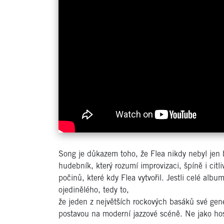
Song je důkazem toho, že Flea nikdy nebyl jen ba
hudebník, který rozumí improvizaci, špíně i citli
počinů, které kdy Flea vytvořil. Jestli celé a
ojedinělého, tedy to,
že jeden z největších rockových basáků své gen
postavou na moderní jazzové scéně. Ne jako hos