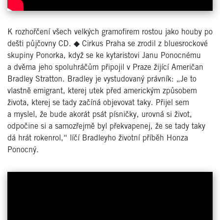
K rozhořčení všech velkých gramofirem rostou jako houby po
dešti půjčovny CD.
◆
Cirkus Praha se zrodil z bluesrockové
skupiny Ponorka, když se ke kytaristovi Janu Ponocnému
a dvěma jeho spoluhráčům připojil v Praze žijící Američan
Bradley Stratton. Bradley je vystudovaný právník: „Je to
vlastně emigrant, kterej utek před americkým způsobem
života, kterej se tady začíná objevovat taky. Přijel sem
a myslel, že bude akorát psát písničky, urovná si život,
odpočine si a samozřejmě byl překvapenej, že se tady taky
dá hrát rokenrol,“ líčí Bradleyho životní příběh Honza
Ponocný.