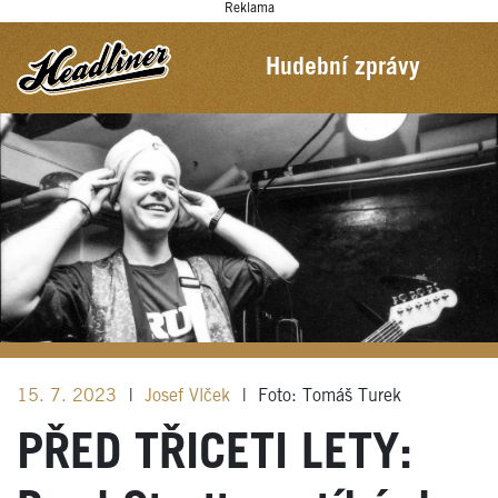
Reklama
Hudební zprávy
15. 7. 2023
|
Josef Vlček
|
Foto: Tomáš Turek
PŘED TŘICETI LETY: