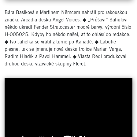
Bára Basiková s Martinem Němcem nahráli pro rakouskou
značku Arcadia desku Angel Voices.
◆
„Průšovi“ Sahulovi
někdo ukradl Fender Stratocaster modré barvy, výrobní číslo
H-005025. Kdyby ho někdo našel, ať to ohlásí do redakce.
◆
Ivo Jahelka se vrátil z turné po Kanadě.
◆
Labutie
piesne, tak se jmenuje nová deska trojice Marian Varga,
Radim Hladík a Pavol Hammel.
◆
Vlasta Redl produkoval
druhou desku vizovické skupiny Fleret.