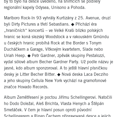
by to bylo na desce uvedeno, na snímcích se podílely
regionální kapely Odysea, Unisono a Pohoda.
Marlboro Rock-In 93 vyhrály Kurtizány z 25. Avenue, druzí
byli Dirty Pictures a třetí Sebastians.
◆
Přichází éra
„hraničních“ koncertů – ve Velké Kraši blízko polských
hranic se koná slezský Woodstock a v rakouském Gmündu
u českých hranic probíhá Rock at the Border s Tonym
Ducháčkem a Garage, Vítkovým kvartetem, Slade nebo
Uriah Heep.
◆
Petr Gardner, zpěvák skupiny Pestalozzi,
vydal sólové album Becher Gardner Party. Už podle názvu je
jasné, kdo album sponzoroval. A to ještě hlavní písničkou
desky je Litter Becher Bitter.
◆
Nová deska Laca Decziho
a jeho skupiny Cellula New York vychází na gramofonové
značce Hovado Records.
Album Zemětřesení je poctou Jiřímu Schellingerovi. Natočili
ho Dodo Doležal, Aleš Brichta, Vlasta Henych a Štěpán
Smetáček. V čem je hlavní posun oproti původní
Schellingerem a Ringo Čechem připravované desce a jejich