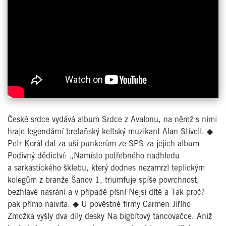
České srdce vydává album Srdce z Avalonu, na němž s nimi
hraje legendární bretaňský keltský muzikant Alan Stivell.
◆
Petr Korál dal za uši punkerům ze SPS za jejich album
Podivný dědictví: „Namísto potřebného nadhledu
a sarkastického šklebu, který dodnes nezamrzl teplickým
kolegům z branže Šanov 1, triumfuje spíše povrchnost,
bezhlavé nasrání a v případě písní Nejsi dítě a Tak proč?
pak přímo naivita.
◆
U pověstné firmy Carmen Jiřího
Zmožka vyšly dva díly desky Na bigbítový tancovačce. Aniž