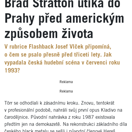
Brad Stratton utíká do
Prahy před americkým
způsobem života
V rubrice Flashback Josef Vlček připomíná,
o čem se psalo přesně před třiceti lety. Jak
vypadala česká hudební scéna v červenci roku
1993?
Reklama
Reklama
Törr se odhodlali k zásadnímu kroku. Znovu, tentokrát
v profesionální podobě, nahráli svůj první opus Kladivo na
čarodějnice. Původní nahrávka z roku 1987 existovala
předtím jen na demokazetě. Na rekonstrukci základního díla
českého black metalu se sešli i původní členové Hereš