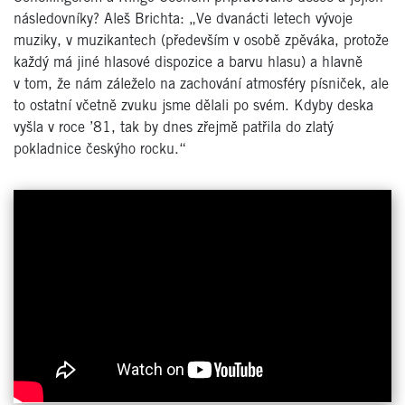
následovníky? Aleš Brichta: „Ve dvanácti letech vývoje
muziky, v muzikantech (především v osobě zpěváka, protože
každý má jiné hlasové dispozice a barvu hlasu) a hlavně
v tom, že nám záleželo na zachování atmosféry písniček, ale
to ostatní včetně zvuku jsme dělali po svém. Kdyby deska
vyšla v roce ’81, tak by dnes zřejmě patřila do zlatý
pokladnice českýho rocku.“