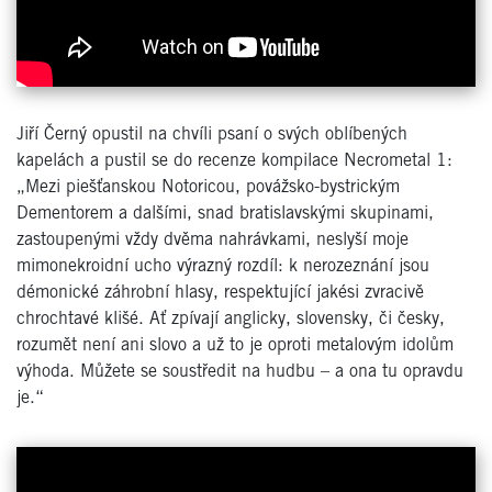
Jiří Černý opustil na chvíli psaní o svých oblíbených
kapelách a pustil se do recenze kompilace Necrometal 1:
„Mezi piešťanskou Notoricou, povážsko-bystrickým
Dementorem a dalšími, snad bratislavskými skupinami,
zastoupenými vždy dvěma nahrávkami, neslyší moje
mimonekroidní ucho výrazný rozdíl: k nerozeznání jsou
démonické záhrobní hlasy, respektující jakési zvracivě
chrochtavé klišé. Ať zpívají anglicky, slovensky, či česky,
rozumět není ani slovo a už to je oproti metalovým idolům
výhoda. Můžete se soustředit na hudbu – a ona tu opravdu
je.“