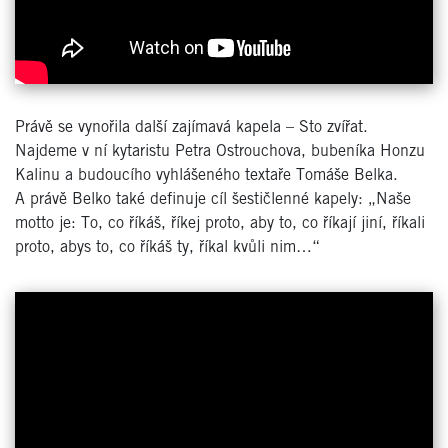
Právě se vynořila další zajímavá kapela – Sto zvířat.
Najdeme v ní kytaristu Petra Ostrouchova, bubeníka Honzu
Kalinu a budoucího vyhlášeného textaře Tomáše Belka.
A právě Belko také definuje cíl šestičlenné kapely: „Naše
motto je: To, co říkáš, říkej proto, aby to, co říkají jiní, říkali
proto, abys to, co říkáš ty, říkal kvůli nim…“