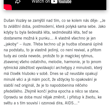
Dušan Vozáry se zamýšlí nad tím, co se kolem nás děje: „Je
to zvláštní doba, postmoderní, která polyká sama sebe. Jako
kdyby tu byla šedesátá léta, sedmdesátá léta, teď se
dostaneme možná k punku… A vlastně všechno je jen
„jakoby“ – iluze. Třeba techno už je hudba očesaná úplně
na podstatu, to je vlastně jediný, co není revival, a přitom
tudy asi cesta nevede, protože to je magickej rytmus,
zbavenej všeho ostatního, melodie, harmonie, je to jenom
rytmická záležitost vyvolávající archetypy z minulosti, který
má člověk hluboko v sobě. Dnes se už neustále opakují
minulé věci a já mám pocit, že vždycky to opakování je
slabší než originál, že je to napodobenina něčeho
předešlého. Zřejmě končí jedna epocha a něco se stane.
Opravdu se doba musí nějak změnit, i přístup k životu, ke
světu a s tím souvisí i ozonová díra, AIDS…“