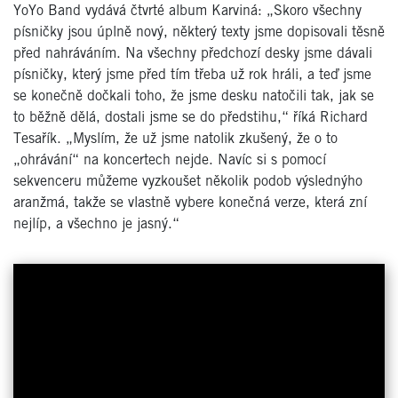
YoYo Band vydává čtvrté album Karviná: „Skoro všechny
písničky jsou úplně nový, některý texty jsme dopisovali těsně
před nahráváním. Na všechny předchozí desky jsme dávali
písničky, který jsme před tím třeba už rok hráli, a teď jsme
se konečně dočkali toho, že jsme desku natočili tak, jak se
to běžně dělá, dostali jsme se do předstihu,“ říká Richard
Tesařík. „Myslím, že už jsme natolik zkušený, že o to
„ohrávání“ na koncertech nejde. Navíc si s pomocí
sekvenceru můžeme vyzkoušet několik podob výslednýho
aranžmá, takže se vlastně vybere konečná verze, která zní
nejlíp, a všechno je jasný.“