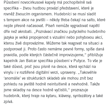
Působení novocirkusové kapely má pochopitelně svá
specifika – živou hudbou provází představení, které je
rovněž živoucím organismem. Hudebníci se musí sladit
s tempem akce na jevišti – někdy třeba čekají na salto, které
nejde přesně načasovat. Píseň nemůže vygradovat napětí
dřív než akrobati. „Poznávací značkou putyckého hudebního
jazyka je velká propojenost s vizuální nebo pohybovou akcí,
kterou živě doprovázíme. Můžeme tak reagovat na situaci a
podporovat ji. Proto často nemáme pevné formy, spíše daná
pravidla, podle kterých částečně improvizujeme,“ přibližuje
kapelník Jan Balcar specifika působení v Putyce. To vše je
také důvod, proč jsou písně na desce, která vychází na
vinylu i v rozšířené digitální verzi, upraveny. „Takovéhle
‘anomálie’ ve strukturách skladeb ale mohou znít bez
pohledu na jeviště hodně neintuitivně a nevhodně. Takže
jsme skladby na desce hodně vyčistili,“ prozrazuje
hudebník, který hraje na kytaru, klávesy, syntezátory a také
zpívá.