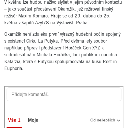
V květnu lze hudbu naživo slyšet v jejím původním kontextu
– jako součást představení Okamžik, jež režíroval finský
režisér Maxim Komaro. Hraje se od 29. dubna do 25.
května v šapitó Azyl78 na Výstavišti Praha.
Okamžik není zdaleka první výrazný hudební počin spojený
s existencí Cirku La Putyka. Před dvěma lety soubor
například připravil představení Horáček Gen XYZ k
sedmdesátinám Michala Horáčka, loni publikum nadchla
Katarzia, která s Putykou spolupracovala na kusu Rest in
Euphoria.