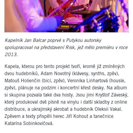
Kapelník Jan Balcar poprvé s Putykou autorsky
spolupracoval na představení Risk, jež mělo premiéru v roce
2013.
Kapela, kterou pro tento projekt tvoří, kromě již zmíněných
dvou hudebníků, Adam Novotný (klávesy, synths, zpěv),
Matouš Holienčin (bicí, zpěv), Veronika Linhartová (housle,
zpěv), plánuje na podzim i koncertní křest desky. Na album
si skupina pozvala také dva hosty. Jsou jimi Kryštof Záveský,
který produkoval dvě písně na vinylu i další skladby z online
distribuce, a ukrajinský akrobat a hudebník Oleksii Vakal.
Zpěvem a texty přispěli herec Jiří Kohout a tanečnice
Katarína Sobinkovičová.