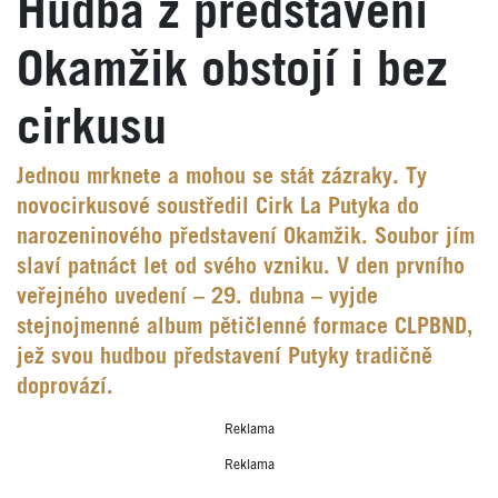
Hudba z představení
Okamžik obstojí i bez
cirkusu
Jednou mrknete a mohou se stát zázraky. Ty
novocirkusové soustředil Cirk La Putyka do
narozeninového představení Okamžik. Soubor jím
slaví patnáct let od svého vzniku. V den prvního
veřejného uvedení – 29. dubna – vyjde
stejnojmenné album pětičlenné formace CLPBND,
jež svou hudbou představení Putyky tradičně
doprovází.
Reklama
Reklama