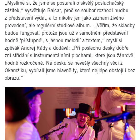
„Myslíme si, že jsme se postarali o skvělý posluchačský
zážitek,“ vysvětluje Balcar, proč se soubor rozhodl hudbu
z představení vydat, a to nikoliv jen jako záznam živého
provedení, ale regulérní studiové album. „Věřím, že skladby
budou fungovat, protože jsou už v samotném představení
hodně ‘přístupné’, s jasnou melodií a textem,“ myslí si
zpěvák Andrej Rády a dodává: „Při poslechu desky dobře
zní střídání s instrumentálními plochami, které jsou žánrově
hodně rozkročené. Na desku se nevešly všechny věci z
Okamžiku, vybírali jsme hlavně ty, které nejlépe obstojí i bez
obrazu.“