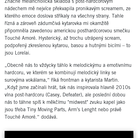
Značně melancholická skladba s post-hardcorovým
nádechem mě nejvíce překvapila pronikavým screamem, ze
kterého emoce doslova stříkaly na všechny strany. Tahle
řízná a zároveň zádumčivá kytarovka mi okamžitě
připomněla zavedenou americkou posthardcorovou smečku
Touché Amoré. Hysterický, až trochu utrápený scream,
podpořený zkreslenou kytarou, basou a hutnými bicími – to
jsou Lorelai.
„Obecně nás to vždycky táhlo k melodickýmu a emotivnímu
hardcoru, ve kterém se kombinují melodický linky se
surovýma vokálama,“ říká frontman a kytarista Martin.
„Když jsme začínali hrát, tak nás inspirovala hlavně 2010s
vlna post-hardcoru (Casey, Defeater), ale poslední dobou
nás to táhne spíš k měkčímu "midwest" zvuku kapel jako
jsou třeba Tiny Moving Parts, Arm’s Lenght nebo právě
Touché Amoré.“ dodává.