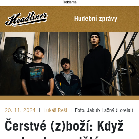
Reklama
Hudební zprávy
20. 11. 2024
|
Lukáš Rešl
|
Foto: Jakub Lačný (Lorelai)
Čerstvé (z)boží: Když