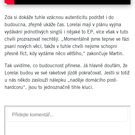
Zda si dokáže tuhle vzácnou autenticitu podržet i do
budoucna, zřejmě ukáže čas. Lorelai mají v plánu vyjma
vydávání jednotlivých singlů i nějaké to EP, více však v tuto
chvíli prozrazovat nechtějí. „Momentálně jsme teprve ve fázi
psaní nových věcí, takže v tuhle chvíli nejsme schopni
přesně říct, kdy vydáme něco většího,“ zakončuje Martin.
Tak uvidíme, co budoucnost přinese. Já hlavně doufám, že
Lorelai budou ve své raketové jízdě pokračovat. Jestli si totiž
u nás někdo zaslouží nálepku „naděje domácího post-
hardcoru“, jsou to jednoznačně tihle kluci.