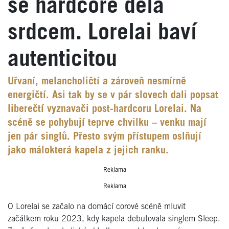
se hardcore dělá
srdcem. Lorelai baví
autenticitou
Uřvaní, melancholičtí a zároveň nesmírně
energičtí. Asi tak by se v pár slovech dali popsat
liberečtí vyznavači post-hardcoru Lorelai. Na
scéně se pohybují teprve chvilku – venku mají
jen pár singlů. Přesto svým přístupem oslňují
jako málokterá kapela z jejich ranku.
Reklama
Reklama
O Lorelai se začalo na domácí corové scéně mluvit
začátkem roku 2023, kdy kapela debutovala singlem Sleep.