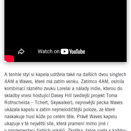
A tenhle styl si kapela udržela také na dalších dvou singlech
4AM a Waves, které má zatím venku. Zatímco 4AM, oslnila
kombinací rázného zvuku Lorelai a nálady indie, kterou do
skladby vnesl hostující Dasey Hill (vedlejší projekt Toma
Rothschelda – Tchert, Skywalker), nejnovější pecka Waves
ukázala kapelu v zatím nejmelodičtější poloze, ze které
naskakuje husí kůže po celém těle. Právě Waves kapelu
ukazuje v té největší síle, která pramení mimo jiné i
v implementaci čistých vokálů. Zkrátka, tahle parta s každou