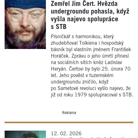
Zemřel Jim Čert. Hvězda
undergroundu pohasla, když
vyšla najevo spolupráce
s STB
Písničkář s harmonikou, který
zhudebňoval Tolkiena i hospodský
básník byl vlastním jménem František
Horáček. Zprávu o jeho úmrtí přinesl
na sociálních sítích kněz Ladislav
Heryán. Čertovi by bylo 25. února 70
let. Jeho pověst v tuzemském
undergroundu zničilo, když
po Sametové revoluci vyšlo najevo, že
již od roku 1979 spolupracoval s STB.
Reklama
12. 02. 2026