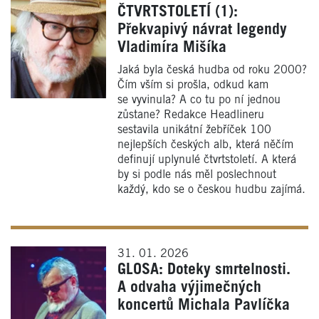
ČTVRTSTOLETÍ (1):
Překvapivý návrat legendy
Vladimíra Mišíka
Jaká byla česká hudba od roku 2000?
Čím vším si prošla, odkud kam
se vyvinula? A co tu po ní jednou
zůstane? Redakce Headlineru
sestavila unikátní žebříček 100
nejlepších českých alb, která něčím
definují uplynulé čtvrtstoletí. A která
by si podle nás měl poslechnout
každý, kdo se o českou hudbu zajímá.
31. 01. 2026
GLOSA: Doteky smrtelnosti.
A odvaha výjimečných
koncertů Michala Pavlíčka