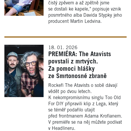
čistý zpěvem a až zpětně jsme
se dostali ke kapele," popisuje vznik
posmrtného alba Davida Stypky jeho
producent Martin Ledvina.
18. 01. 2026
PREMIÉRA: The Atavists
povstali z mrtvých.
Za pomoci hlášky
ze Smrtonosné zbraně
Rockeři The Atavists o sobě dávají
vědět po dvou letech.
K nekompromisnímu singlu Too Old
For DIY připravili klip z Lega, který
se téměř podařilo utajit
před frontmanem Adama Krofianem.
V premiéře se na něj můžete podívat
v Headlineru.