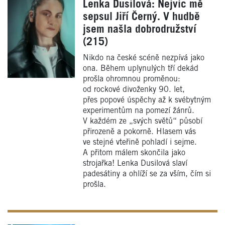
Lenka Dusilová: Nejvíc mě
sepsul Jiří Černý. V hudbě
jsem našla dobrodružství
(215)
Nikdo na české scéně nezpívá jako
ona. Během uplynulých tří dekád
prošla ohromnou proměnou:
od rockové divoženky 90. let,
přes popové úspěchy až k svébytným
experimentům na pomezí žánrů.
V každém ze „svých světů“ působí
přirozeně a pokorně. Hlasem vás
ve stejné vteřině pohladí i sejme.
A přitom málem skončila jako
strojařka! Lenka Dusilová slaví
padesátiny a ohlíží se za vším, čím si
prošla.