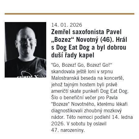
14. 01. 2026
Zemřel saxofonista Pavel
„Bozez“ Novotný (46). Hrál
s Dog Eat Dog a byl dobrou
duší řady kapel
"Go, Bozez! Go, Bozez! Go!“
skandovala ještě loni v srpnu
Malostranská beseda na koncertě,
jehož tajným hostem byli právě
američtí skate punkeři Dog Eat Dog.
Šlo o benefiční večer pro Pavla
"Bozeze" Novotného, kterému lékaři
diagnostikovali zhoubný mozkový
nádor. Této nemoci podlehl 14. ledna
2026. V sobotu by oslavil
47. narozeniny.