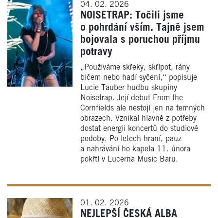
04. 02. 2026
NOISETRAP: Točili jsme
o pohrdání vším. Tajně jsem
bojovala s poruchou příjmu
potravy
„Používáme skřeky, skřípot, rány
bičem nebo hadí syčení,“ popisuje
Lucie Tauber hudbu skupiny
Noisetrap. Její debut From the
Cornfields ale nestojí jen na temných
obrazech. Vznikal hlavně z potřeby
dostat energii koncertů do studiové
podoby. Po letech hraní, pauz
a nahrávání ho kapela 11. února
pokřtí v Lucerna Music Baru.
01. 02. 2026
NEJLEPŠÍ ČESKÁ ALBA