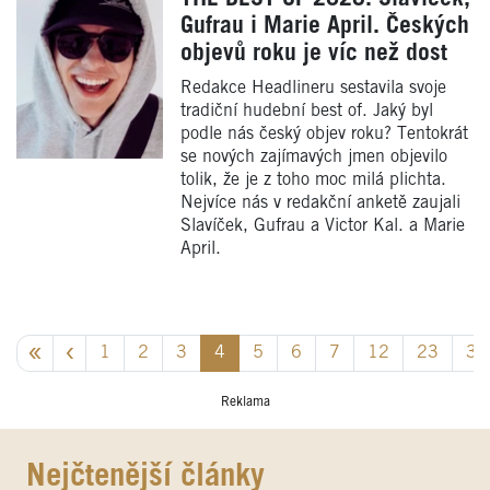
Gufrau i Marie April. Českých
objevů roku je víc než dost
Redakce Headlineru sestavila svoje
tradiční hudební best of. Jaký byl
podle nás český objev roku? Tentokrát
se nových zajímavých jmen objevilo
tolik, že je z toho moc milá plichta.
Nejvíce nás v redakční anketě zaujali
Slavíček, Gufrau a Victor Kal. a Marie
April.
1
2
3
4
5
6
7
12
23
34
Reklama
Nejčtenější články