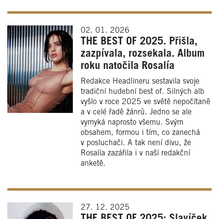
02. 01. 2026
THE BEST OF 2025. Přišla,
zazpívala, rozsekala. Album
roku natočila Rosalía
Redakce Headlineru sestavila svoje
tradiční hudební best of. Silných alb
vyšlo v roce 2025 ve světě nepočítaně
a v celé řadě žánrů. Jedno se ale
vymyká naprosto všemu. Svým
obsahem, formou i tím, co zanechá
v posluchači. A tak není divu, že
Rosalía zazářila i v naší redakční
anketě.
27. 12. 2025
THE BEST OF 2025: Slavíček,