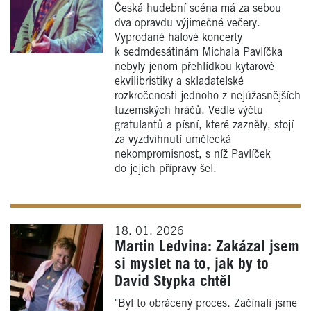
Česká hudební scéna má za sebou
dva opravdu výjimečné večery.
Vyprodané halové koncerty
k sedmdesátinám Michala Pavlíčka
nebyly jenom přehlídkou kytarové
ekvilibristiky a skladatelské
rozkročenosti jednoho z nejúžasnějších
tuzemských hráčů. Vedle výčtu
gratulantů a písní, které zazněly, stojí
za vyzdvihnutí umělecká
nekompromisnost, s níž Pavlíček
do jejich přípravy šel.
18. 01. 2026
Martin Ledvina: Zakázal jsem
si myslet na to, jak by to
David Stypka chtěl
"Byl to obrácený proces. Začínali jsme