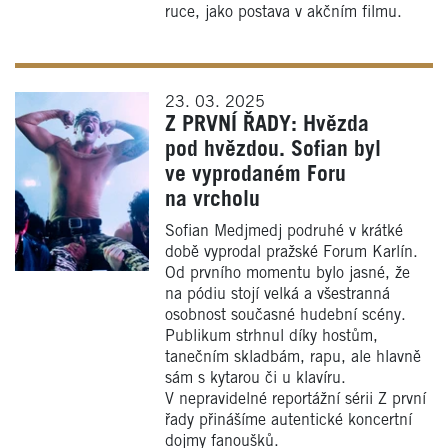
ruce, jako postava v akčním filmu.
23. 03. 2025
Z PRVNÍ ŘADY: Hvězda
pod hvězdou. Sofian byl
ve vyprodaném Foru
na vrcholu
Sofian Medjmedj podruhé v krátké
době vyprodal pražské Forum Karlín.
Od prvního momentu bylo jasné, že
na pódiu stojí velká a všestranná
osobnost současné hudební scény.
Publikum strhnul díky hostům,
tanečním skladbám, rapu, ale hlavně
sám s kytarou či u klavíru.
V nepravidelné reportážní sérii Z první
řady přinášíme autentické koncertní
dojmy fanoušků.