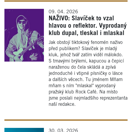
09. 04. 2026
NAŽIVO: Slavíček to vzal
hlavou o reflektor. Vyprodaný
klub dupal, tleskal i mlaskal
Jak obstojí tiktokový fenomén naživo
před publikem? Slavíček je mladý
kluk, jehož tvář zatím viděl málokdo.
S tmavými brýlemi, kapucou a čepicí
naraženou do čela skládá a zpívá
jednoduché i vtipné písničky o lásce
a dalších věcech. Tu jménem Mňam
mňam s ním "mlaskal" vyprodaný
pražský klub Rock Café. Na místo
jsme poslali nejmladšího reprezentanta
naší redakce.
30. 03. 2026