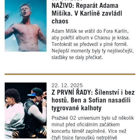
NAŽIVO: Reparát Adama
Mišíka. V Karlíně zavládl
chaos
Adam Mišík se vrátil do Fora Karlín,
aby pokřtil album v Chaosu je krása.
Tentokrát se předvedl v plné formě.
Nejlepší momenty byly ty nejdivočejší,
slaďáky se daly přečkat.
22. 12. 2025
Z PRVNÍ ŘADY: Šílenství i bez
hostů. Ben a Sofian nasadili
tygrované kalhoty
Pražské O2 universum bylo už několik
minut před oficiálním začátkem
koncertu téměř zaplněné. Více než
čtyři tisíce fanoušků netrpělivě