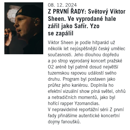
08. 12. 2024
Z PRVNÍ ŘADY: Světový Viktor
Sheen. Ve vyprodané hale
zářil jako Safír. Yzo
se zapálil
Viktor Sheen je podle hitparád už
několik let nejúspěšnější český umělec
současnosti. Jeho dlouhou dopředu
a po strop vyprodaný koncert pražské
O2 aréně byl patrně dosud největší
tuzemskou rapovou událostí svého
druhu. Program byl postaven jako
průřez jeho kariérou. Doplnila ho
efektní vizuální show plná světel, ohňů
a netradičních momentů, jako byl
hořící rapper Yzomandias.
V nepravidelné reportážní sérii Z první
řady přinášíme autentické koncertní
dojmy fanoušků.