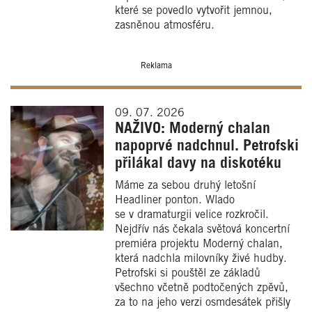
které se povedlo vytvořit jemnou,
zasněnou atmosféru.
Reklama
09. 07. 2026
NAŽIVO: Moderný chalan
napoprvé nadchnul. Petrofski
přilákal davy na diskotéku
Máme za sebou druhý letošní
Headliner ponton. Wlado
se v dramaturgii velice rozkročil.
Nejdřív nás čekala světová koncertní
premiéra projektu Moderný chalan,
která nadchla milovníky živé hudby.
Petrofski si pouštěl ze základů
všechno včetně podtočených zpěvů,
za to na jeho verzi osmdesátek přišly