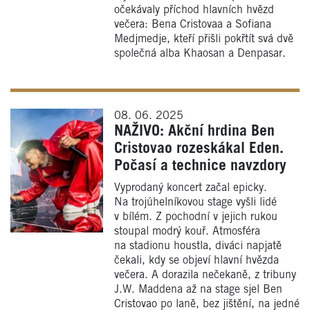
očekávaly příchod hlavních hvězd
večera: Bena Cristovaa a Sofiana
Medjmedje, kteří přišli pokřtít svá dvě
společná alba Khaosan a Denpasar.
08. 06. 2025
NAŽIVO: Akční hrdina Ben
Cristovao rozeskákal Eden.
Počasí a technice navzdory
Vyprodaný koncert začal epicky.
Na trojúhelníkovou stage vyšli lidé
v bílém. Z pochodní v jejich rukou
stoupal modrý kouř. Atmosféra
na stadionu houstla, diváci napjatě
čekali, kdy se objeví hlavní hvězda
večera. A dorazila nečekaně, z tribuny
J.W. Maddena až na stage sjel Ben
Cristovao po laně, bez jištění, na jedné