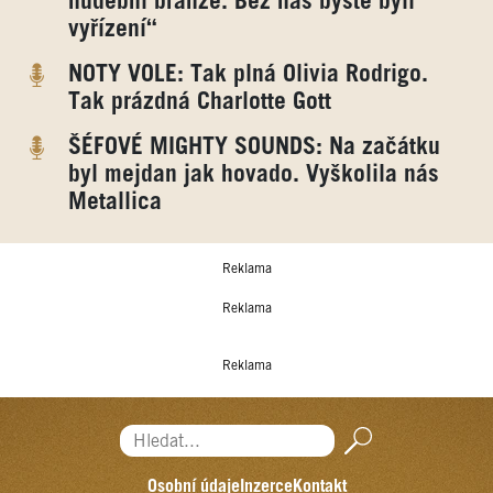
hudební branže. Bez nás byste byli
vyřízení“
NOTY VOLE: Tak plná Olivia Rodrigo.
Tak prázdná Charlotte Gott
ŠÉFOVÉ MIGHTY SOUNDS: Na začátku
byl mejdan jak hovado. Vyškolila nás
Metallica
Reklama
Reklama
Reklama
Hledat...
Osobní údaje
Inzerce
Kontakt