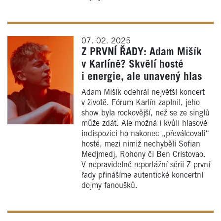
07. 02. 2025
Z PRVNÍ ŘADY: Adam Mišík
v Karlíně? Skvělí hosté
i energie, ale unavený hlas
Adam Mišík odehrál největší koncert
v životě. Fórum Karlín zaplnil, jeho
show byla rockovější, než se ze singlů
může zdát. Ale možná i kvůli hlasové
indispozici ho nakonec „převálcovali“
hosté, mezi nimiž nechyběli Sofian
Medjmedj, Rohony či Ben Cristovao.
V nepravidelné reportážní sérii Z první
řady přinášíme autentické koncertní
dojmy fanoušků.