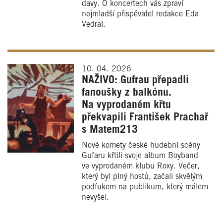
davy. O koncertech vás zpraví
nejmladší přispěvatel redakce Eda
Vedral.
10. 04. 2026
NAŽIVO: Gufrau přepadli
fanoušky z balkónu.
Na vyprodaném křtu
překvapili František Prachař
s Matem213
Nové komety české hudební scény
Gufaru křtili svoje album Boyband
ve vyprodaném klubu Roxy. Večer,
který byl plný hostů, začali skvělým
podfukem na publikum, který málem
nevyšel.