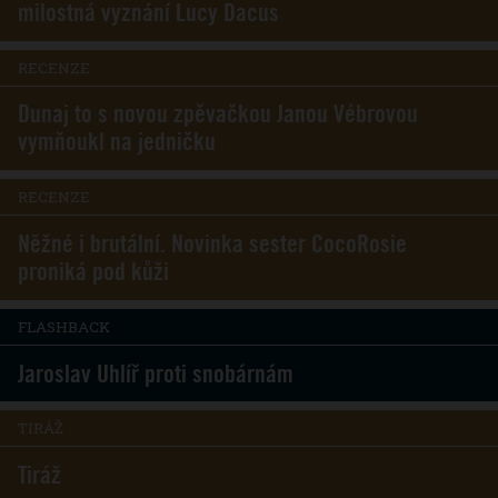
milostná vyznání Lucy Dacus
RECENZE
Dunaj to s novou zpěvačkou Janou Vébrovou
vymňoukl na jedničku
RECENZE
Něžné i brutální. Novinka sester CocoRosie
proniká pod kůži
FLASHBACK
Jaroslav Uhlíř proti snobárnám
TIRÁŽ
Tiráž